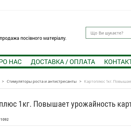
 продажа посівного матеріалу.
РО НАС
ДОСТАВКА / ОПЛАТА
КОНТАК
>
Стимуляторы роста и антистресанты
>
Картоплюс 1кг. Повышае
плюс 1кг. Повышает урожайность карт
:
1092