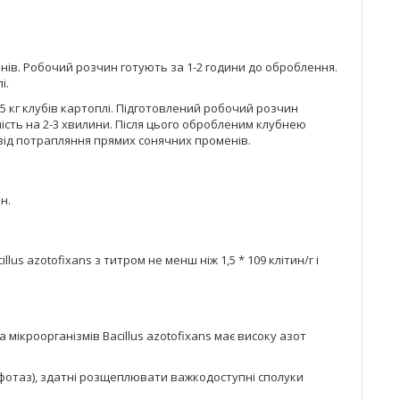
бнів. Робочий розчин готують за 1-2 години до оброблення.
і.
5 кг клубів картоплі. Підготовлений робочий розчин
ість на 2-3 хвилини. Після цього обробленим клубнею
від потрапляння прямих сонячних променів.
н.
lus azotofixans з титром не менш ніж 1,5 * 109 клітин/г і
 мікроорганізмів Bacillus azotofixans має високу азот
сфотаз), здатні розщеплювати важкодоступні сполуки