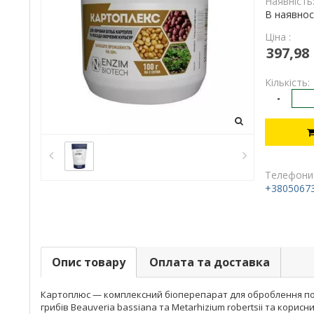
Наявність
В наявнос
Ціна :
397,98
Кількість:
-
Телефони
+3805067
Опис товару
Оплата та доставка
Картоплюс — комплексний біоперепарат для оброблення пос
грибів Beauveria bassiana та Metarhizium robertsii та корисн