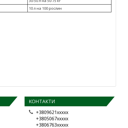
30-50 л на 50-75 кг
10 л на 100 рослин
КОНТАКТИ
+3809621xxxxx
+3805067xxxxx
+3806763xxxxx