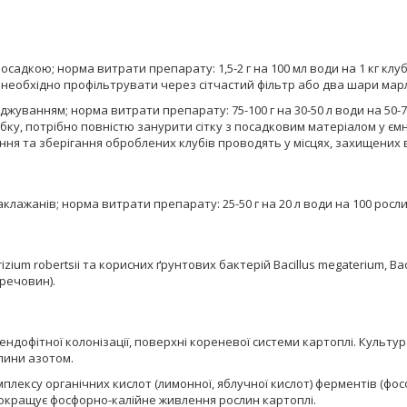
садкою; норма витрати препарату: 1,5-2 г на 100 мл води на 1 кг клу
еобхідно профільтрувати через сітчастий фільтр або два шари марл
жуванням; норма витрати препарату: 75-100 г на 30-50 л води на 50-7
ку, потрібно повністю занурити сітку з посадковим матеріалом у ємн
ння та зберігання оброблених клубів проводять у місцях, захищених 
лажанів; норма витрати препарату: 25-50 г на 20 л води на 100 росли
ium robertsii та корисних ґрунтових бактерій Bacillus megaterium, Bacil
 речовин).
ндофітної колонізації, поверхні кореневої системи картоплі. Культура
лини азотом.
плексу органічних кислот (лимонної, яблучної кислот) ферментів (фо
, покращує фосфорно-калійне живлення рослин картоплі.