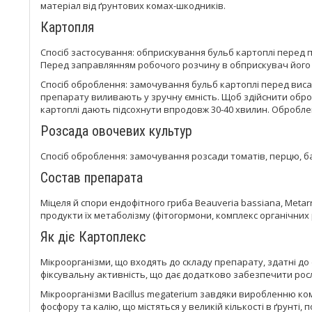
матеріал від ґрунтових комах-шкодників.
Картопля
Спосіб застосування: обприскування бульб картоплі перед по
Перед заправлянням робочого розчину в обприскувач його н
Спосіб оброблення: замочування бульб картоплі перед висад
препарату виливають у зручну ємність. Щоб здійснити оброб
картоплі дають підсохнути впродовж 30-40 хвилин. Обробле
Розсада овочевих культур
Спосіб оброблення: замочування розсади томатів, перцю, бак
Состав препарата
Міцеля й спори ендофітного гриба Beauveria bassiana, Metarriz
продукти їх метаболізму (фітогормони, комплекс органічних
Як діє Картоплекс
Мікроорганізми, що входять до складу препарату, здатні до е
фіксувальну активність, що дає додатково забезпечити рос
Мікроорганізми Bacillus megaterium завдяки виробленню ком
фосфору та калію, що містяться у великій кількості в ґрунті