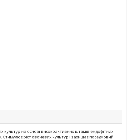
х культур на основі високоактивних штамів ендофітних
ans. Стимулює ріст овочевих культур і захищає посадковий