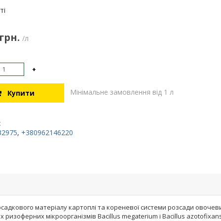
:
ті
 грн.
/л
+
Мінімальне замовлення від 1 л
Купити
:
32975
,
+380962146220
адкового матеріалу картоплі та кореневої системи розсади овочеви
их ризоферних мікроорганізмів Bacillus megaterium і Bacillus azotofix