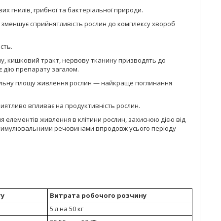
х гнилів, грибної та бактеріальної природи.
 і зменшує сприйнятливість рослин до комплексу хвороб
сть.
ину, кишковий тракт, нервову тканину призводять до
є дію препарату загалом.
гальну площу живлення рослин — найкраще поглинання
риятливо впливає на продуктивність рослин.
елементів живлення в клітини рослин, захисною дією від
я стимулювальними речовинами впродовж усього періоду
ту
Витрата робочого розчину
5 л на 50 кг