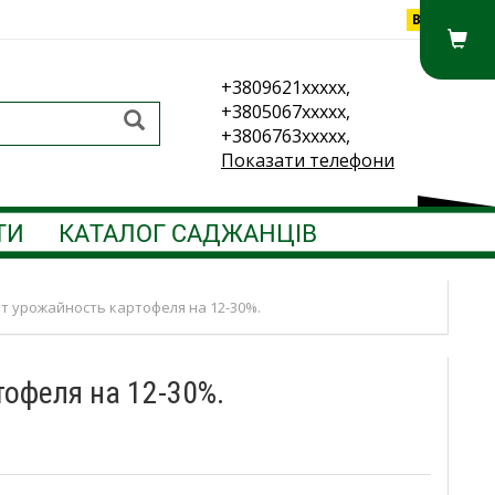
Вхід
+3809621xxxxx,
+3805067xxxxx,
+3806763xxxxx,
Показати телефони
ТИ
КАТАЛОГ САДЖАНЦІВ
т урожайность картофеля на 12-30%.
офеля на 12-30%.