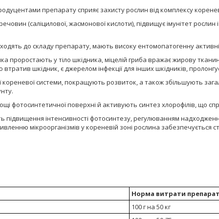
одуцентами препарату сприяє захисту рослин від комплексу кореневи
речовин (саліцилової, жасмонової кислоти), підвищує імунітет рослин
о входять до складу препарату, мають високу ентомопатогенну активні
ика проростають у тіло шкідника, міцелій гриба вражає жирову ткан
 втратив шкідник, є джерелом інфекції для інших шкідників, пролонгу
ї кореневої системи, покращують розвиток, а також збільшують за
унту.
ощі фотосинтетичної поверхні й активують синтез хлорофілів, що сп
ь підвищення інтенсивності фотосинтезу, регулюванням надходження 
 живленню мікроорганізмів у кореневій зоні рослина забезпечуєтьс
Норма витрати препара
100 г на 50 кг