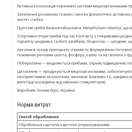
Активна колонізація кореневої системи мікроорганізмами-пр
Заселення рослинних тканин і синтез фізіологічно активних 
листя і стебел.
Ґрунтові гриби Beauveriabassiana, Metarhizium robertsii, щ
Спортивні спори грибів під час контакту з покривами шкідн
паралічу шкідника та його загибель. Водночас — шкідник, що
Ауксини в складі препарату сприяють формуванню потужно
поживних речовин (азота, фосфору, калію та ін) і вологи з ґр
Гібберелліни — виділяються грибами, сприяє підвищенню пл
Цитокініни — продукуються мікроорганізмами, забезпечуют
несприятливих екологічних чинників. Важливо те, завдяки
вегетації (на відміну від хімічних стимуляторів).
Виробник: Ензим Агро, Україна
Норма витрат
Спосіб оброблення
Оброблення картоплі картоплі (оприскуванням)