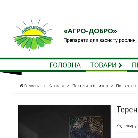
«АГРО-ДОБРО»
Препарати для захисту рослин,
ГОЛОВНА
ТОВАРИ
П
Головна
>
Каталог
>
Постільна білизна
>
Полікотон
Терен
Код товару