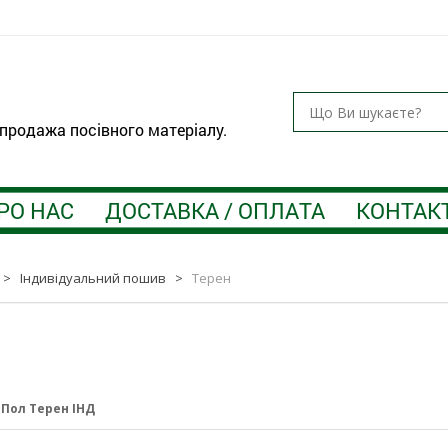
 продажа посівного матеріалу.
РО НАС
ДОСТАВКА / ОПЛАТА
КОНТАК
>
Індивідуальний пошив
>
Терен
:
Пол Терен ІНД