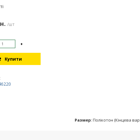
:
ті
н.
/шт
+
Купити
:
46220
Размер
:
Полікотон (Кінцева вар