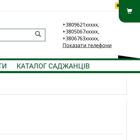
Вхід
+3809621xxxxx,
+3805067xxxxx,
+3806763xxxxx,
Показати телефони
ТИ
КАТАЛОГ САДЖАНЦІВ