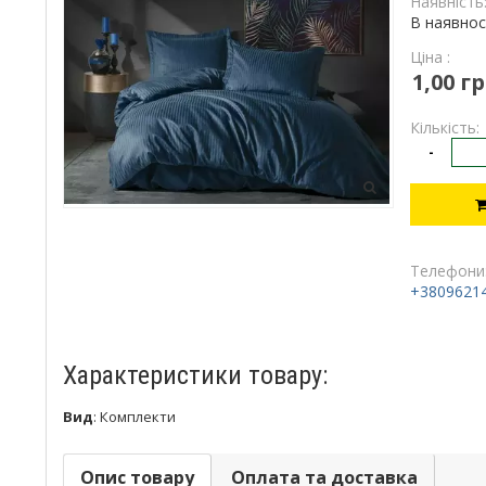
Наявність
В наявнос
Ціна :
1,00 гр
Кількість:
-
Телефони
+3809621
Характеристики товару:
Вид
:
Комплекти
Опис товару
Оплата та доставка