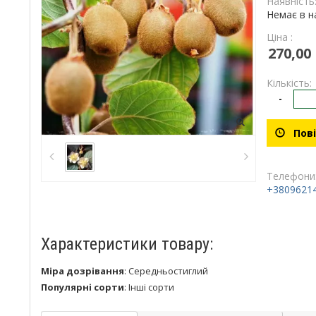
Наявність
Немає в н
Ціна :
270,00
Кількість:
-
Пові
Телефони
+3809621
Характеристики товару:
Міра дозрівання
:
Середньостиглий
Популярні сорти
:
Інші сорти