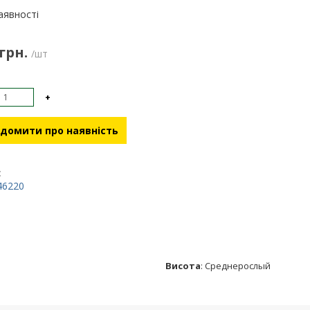
:
аявності
 грн.
/шт
+
домити про наявність
:
46220
Висота
:
Среднерослый