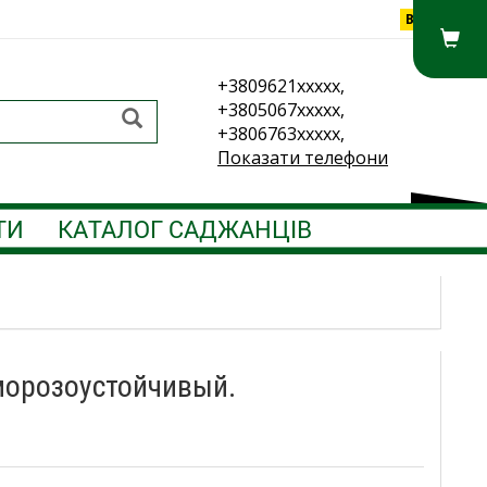
Вхід
+3809621xxxxx,
+3805067xxxxx,
+3806763xxxxx,
Показати телефони
ТИ
КАТАЛОГ САДЖАНЦІВ
 морозоустойчивый.