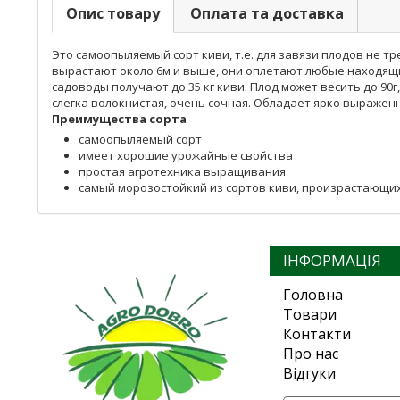
Опис товару
Оплата та доставка
Это самоопыляемый сорт киви, т.е. для завязи плодов не 
вырастают около 6м и выше, они оплетают любые находящие
садоводы получают до 35 кг киви. Плод может весить до 90
слегка волокнистая, очень сочная. Обладает ярко выражен
Преимущества сорта
самоопыляемый сорт
имеет хорошие урожайные свойства
простая агротехника выращивания
самый морозостойкий из сортов киви, произрастающи
ІНФОРМАЦІЯ
Головна
Товари
Контакти
Про нас
Відгуки