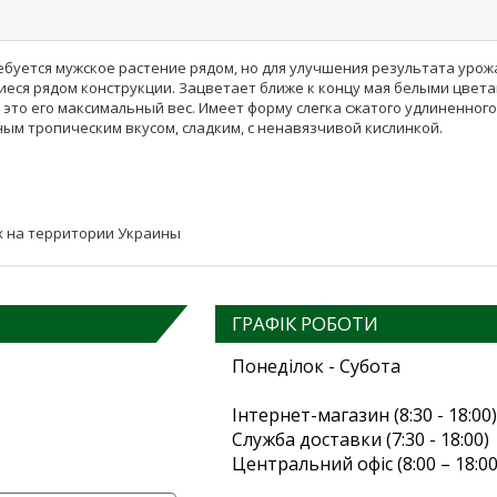
требуется мужское растение рядом, но для улучшения результата уро
ся рядом конструкции. Зацветает ближе к концу мая белыми цветами
г, это его максимальный вес. Имеет форму слегка сжатого удлиненног
ным тропическим вкусом, сладким, с ненавязчивой кислинкой.
х на территории Украины
ГРАФІК РОБОТИ
Понеділок - Субота
Інтернет-магазин (8:30 - 18:00)
Служба доставки (7:30 - 18:00)
Центральний офіс (8:00 – 18:00