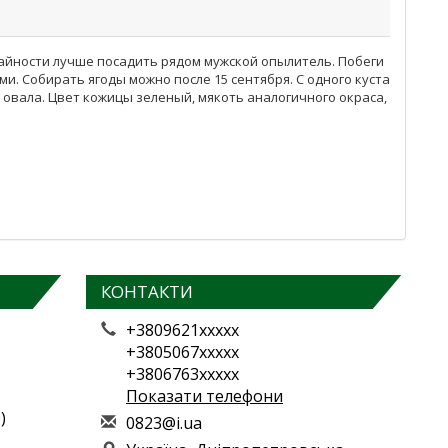
жайности лучше посадить рядом мужской опылитель. Побеги
. Собирать ягоды можно после 15 сентября. С одного куста
о овала. Цвет кожицы зеленый, мякоть аналогичного окраса,
КОНТАКТИ
+3809621xxxxx
+3805067xxxxx
+3806763xxxxx
Показати телефони
)
0
823
@i.
ua