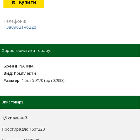
Купити
Телефони:
+380962146220
Характеристики товару:
Бренд
:
NARNIA
Вид
:
Комплекти
Размер
:
1,5сп 50*70 (арт02938)
Опис товару
1,5 спальний
Простирадло 160*220