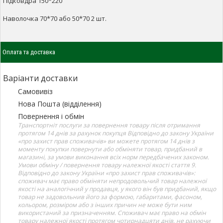
Підковдра 150*220
Наволочка 70*70 або 50*70 2 шт.
Оплата та доставка
Варіанти доставки
Самовивіз
Нова Пошта (відділення)
Повернення і обмін
Транспортніт послуги за повернення товару після отримання
протягом 14 днів за рахунок покупця Відповідно до закону України
«про захист прав споживачів» ви можете протягом 14 днів з
моменту покупки повернути або обміняти товар, придбаний в
магазині, за умови виконання всіх норм передбачених законом.
Умови обміну / повернення товару належної якості стаття 9.
Відповідно до закону України «про захист прав споживачів»:
споживач має право обміняти непродовольчий товар належної
якості на аналогічний у продавця, у якого він був придбаний, якщо
товар не задовольнив його за формою, габаритами, фасоном,
кольором, розміром або з інших причин не може бути ним
використаний за призначенням. Споживач має право на обмін
товару належної якості протягом чотирнадцяти днів, не рахуючи