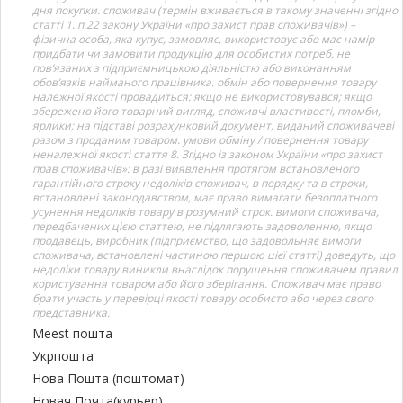
дня покупки. споживач (термін вживається в такому значенні згідно
статті 1. п.22 закону України «про захист прав споживачів») –
фізична особа, яка купує, замовляє, використовує або має намір
придбати чи замовити продукцію для особистих потреб, не
пов’язаних з підприємницькою діяльністю або виконанням
обов’язків найманого працівника. обмін або повернення товару
належної якості провадиться: якщо не використовувався; якщо
збережено його товарний вигляд, споживчі властивості, пломби,
ярлики; на підставі розрахунковий документ, виданий споживачеві
разом з проданим товаром. умови обміну / повернення товару
неналежної якості стаття 8. Згідно із законом України «про захист
прав споживачів»: в разі виявлення протягом встановленого
гарантійного строку недоліків споживач, в порядку та в строки,
встановлені законодавством, має право вимагати безоплатного
усунення недоліків товару в розумний строк. вимоги споживача,
передбачених цією статтею, не підлягають задоволенню, якщо
продавець, виробник (підприємство, що задовольняє вимоги
споживача, встановлені частиною першою цієї статті) доведуть, що
недоліки товару виникли внаслідок порушення споживачем правил
користування товаром або його зберігання. Споживач має право
брати участь у перевірці якості товару особисто або через свого
представника.
Meest пошта
Укрпошта
Нова Пошта (поштомат)
Новая Почта(курьер)