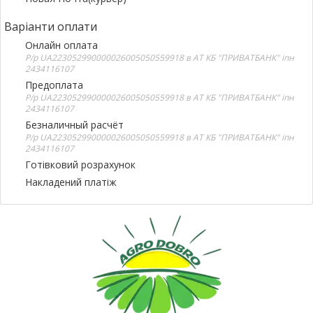
Варіанти оплати
Онлайн оплата
Р/р UA223052990000026005050559918 в АТ КБ "ПРИВАТБАНК" іпн
2434116107
Предоплата
Р/р UA223052990000026005050559918 в АТ КБ "ПРИВАТБАНК" іпн
2434116107
Безналичный расчёт
Р/р UA223052990000026005050559918 в АТ КБ "ПРИВАТБАНК" іпн
2434116107
Готівковий розрахунок
Накладений платіж