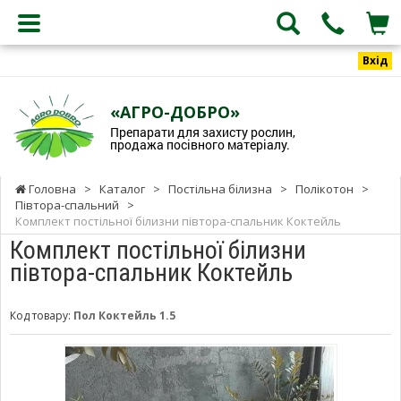
Вхід
«АГРО-ДОБРО»
Препарати для захисту рослин,
продажа посівного матеріалу.
Головна
>
Каталог
>
Постільна білизна
>
Полікотон
>
Півтора-спальний
>
Комплект постільної білизни півтора-спальник Коктейль
Комплект постільної білизни
півтора-спальник Коктейль
Код товару:
Пол Коктейль 1.5