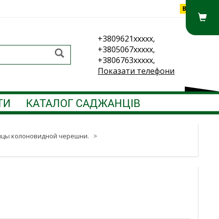
Вхід
+3809621xxxxx,
+3805067xxxxx,
+3806763xxxxx,
Показати телефони
ТИ
КАТАЛОГ САДЖАНЦІВ
цы колоновидной черешни.
>