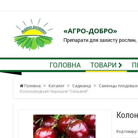
«АГРО-ДОБРО»
Препарати для захисту рослин,
ГОЛОВНА
ТОВАРИ
П
Головна
>
Каталог
>
Саджанці
>
Саженцы плодовых
Колоновидная Черешня “Сильвия”
Колон
Код товару