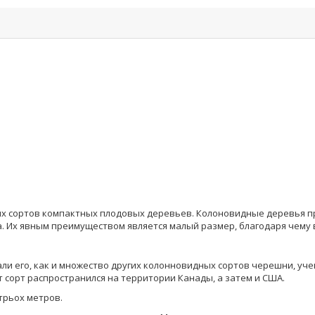
ых сортов компактных плодовых деревьев. Колоновидные деревья п
 Их явным преимуществом является малый размер, благодаря чему во
али его, как и множество других колонновидных сортов черешни, уче
 сорт распространился на территории Канады, а затем и США.
трьох метров.