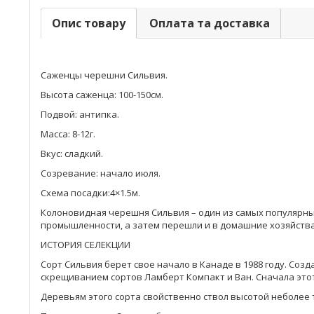
Опис товару
Оплата та доставка
Саженцы черешни Сильвия.
Высота саженца: 100-150см.
Подвой: антипка.
Масса: 8-12г.
Вкус: сладкий.
Созревание: начало июля.
Схема посадки:4×1.5м.
Колоновидная черешня Сильвия – один из самых популярн
промышленности, а затем перешли и в домашние хозяйства.
ИСТОРИЯ СЕЛЕКЦИИ
Сорт Сильвия берет свое начало в Канаде в 1988 году. Созд
скрещиванием сортов Ламберт Компакт и Ван. Сначала этот
Деревьям этого сорта свойственно ствол высотой неболее 