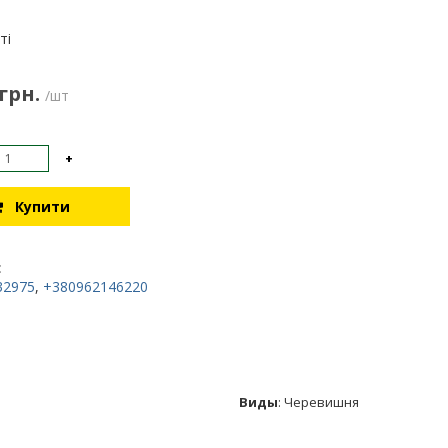
:
ті
 грн.
/шт
+
Купити
:
32975
,
+380962146220
Виды
:
Черевишня