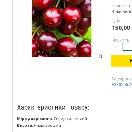
Наявність
В наявнос
Ціна :
150,00
Кількість:
-
Телефони
+3805067
Характеристики товару:
Міра дозрівання
:
Середньостиглий
Висота
:
Низькорослий