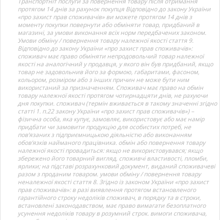
Транспортніт послуги за повернення товару після отримання
протягом 14 днів за рахунок покупця Відповідно до закону України
«про захист прав споживачів» ви можете протягом 14 днів з
моменту покупки повернути або обміняти товар, придбаний в
магазині, за умови виконання всіх норм передбачених законом.
Умови обміну / повернення товару належної якості стаття 9.
Відповідно до закону України «про захист прав споживачів»:
споживач має право обміняти непродовольчий товар належної
якості на аналогічний у продавця, у якого він був придбаний, якщо
товар не задовольнив його за формою, габаритами, фасоном,
кольором, розміром або з інших причин не може бути ним
використаний за призначенням. Споживач має право на обмін
товару належної якості протягом чотирнадцяти днів, не рахуючи
дня покупки. споживач (термін вживається в такому значенні згідно
статті 1. п.22 закону України «про захист прав споживачів») –
фізична особа, яка купує, замовляє, використовує або має намір
придбати чи замовити продукцію для особистих потреб, не
пов’язаних з підприємницькою діяльністю або виконанням
обов’язків найманого працівника. обмін або повернення товару
належної якості провадиться: якщо не використовувався; якщо
збережено його товарний вигляд, споживчі властивості, пломби,
ярлики; на підставі розрахунковий документ, виданий споживачеві
разом з проданим товаром. умови обміну / повернення товару
неналежної якості стаття 8. Згідно із законом України «про захист
прав споживачів»: в разі виявлення протягом встановленого
гарантійного строку недоліків споживач, в порядку та в строки,
встановлені законодавством, має право вимагати безоплатного
усунення недоліків товару в розумний строк. вимоги споживача,