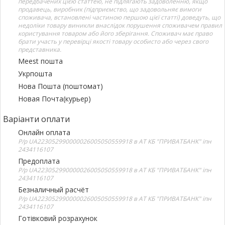
передбачених цією статтею, не підлягають задоволенню, якщо
продавець, виробник (підприємство, що задовольняє вимоги
споживача, встановлені частиною першою цієї статті) доведуть, що
недоліки товару виникли внаслідок порушення споживачем правил
користування товаром або його зберігання. Споживач має право
брати участь у перевірці якості товару особисто або через свого
представника.
Meest пошта
Укрпошта
Нова Пошта (поштомат)
Новая Почта(курьер)
Варіанти оплати
Онлайн оплата
Р/р UA223052990000026005050559918 в АТ КБ "ПРИВАТБАНК" іпн
2434116107
Предоплата
Р/р UA223052990000026005050559918 в АТ КБ "ПРИВАТБАНК" іпн
2434116107
Безналичный расчёт
Р/р UA223052990000026005050559918 в АТ КБ "ПРИВАТБАНК" іпн
2434116107
Готівковий розрахунок