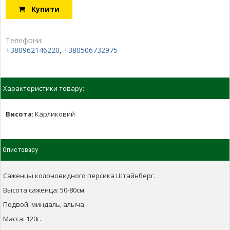
Купити
Телефони:
+380962146220
,
+380506732975
Характеристики товару:
Висота
:
Карликовий
Опис товару
Саженцы колоновидного персика Штайнберг.
Высота саженца: 50-80см.
Подвой: миндаль, алыча.
Масса: 120г.