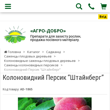
Вхід
«АГРО-ДОБРО»
Препарати для захисту рослин,
продажа посівного матеріалу.
Головна
>
Каталог
>
Саджанці
>
Саженцы плодовых деревьев
>
Колоновидные саженцы плодовых деревьев
>
Саженцы колоновидных персиков
>
Колоновидний Персик “Штайнберг”
Колоновидний Персик “Штайнберг”
Код товару:
AD-1865