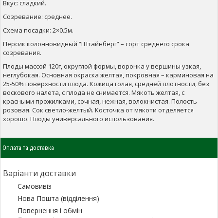
Вкус: сладкий.
Созревание: среднее.
Схема посадки: 2×0.5м.
Персик колонновидный “Штайнберг” – сорт среднего срока
созревания.
Плоды массой 120г, округлой формы, воронка у вершины узкая,
неглубокая. Основная окраска желтая, покровная – карминовая на
25-50% поверхности плода. Кожица голая, средней плотности, без
воскового налета, с плода не снимается. Мякоть желтая, с
красными прожилками, сочная, нежная, волокнистая. Полость
розовая. Сок светло-желтый. Косточка от мякоти отделяется
хорошо. Плоды универсального использования.
Оплата та доставка
Варіанти доставки
Самовивіз
Нова Пошта (відділення)
Повернення і обмін