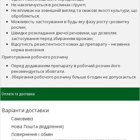
Не накопичується в рослинах і ґрунті;
Не впливає на зовнішній вигляд та смакові якості культури, що
обробляється;
Можливість застосування в будь-яку фазу росту і розвитку
рослин;
Швидке розкладання діючої речовини, що дозволяє
застосування перед збиранням врожаю;
Відсутність резистентності комах до препарату – незмінна
норма внесення
Приготування робочого розчину
Перед додаванням препарату в робочий розчин його
рекомендується збовтати.
Зберігання робочого розчину більше 6 годин не допускається.
Оплата та доставка
Варіанти доставки
Самовивіз
Нова Пошта (відділення)
Повернення і обмін
Транспортніт послуги за повернення товару після отримання