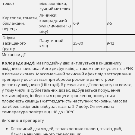
тощо)
міль, вогнівка,
лучний метелик
Личинки:
Картопля, томати,
колорадський
баклажани,
6-9
3-5
жук (личинки 1-3
перець
віку)
Огірки
Павутинний
захищеного
25-30
9-12
кліщ
ґрунту
Механізм дії
Колорадоцид®
має подвійну дію: активується в кишківнику
шкідників і викликає його дисфункцію, а також пригнічує синтез РНК
в клітинах комах. Максимальний захисний ефект від застосування
препарату досягається при обробці рослин в ранні строки
розвитку шкідників (І-ІІІ стадії). В результаті дії препарату на комах,
у тому числі і в сублетальних дозах, відбувається порушення
метаморфозу, інгібуються процеси травлення, знижується
плодючість самиць і життєздатність наступних поколінь. Масова
загибель шкідників відбувається на 5-7 добу. Оптимальна
температура повітря від +18 до +30°С.
Вигоди від препарату
Безпечний для людей, теплокровних тварин, птахів, риб,
бджіл і навколишнього середовища;