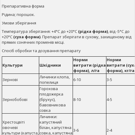
Препаративна форма
Рідина; порошок.
Умови зберігання
Температура зберігання: +4°С до +20°С
(рідка форма)
, від -5°С до
+20°С
(суха форма)
. Препарат зберігати в сухому, захищеному від
прямих сонячних променів місці.
Спосіб обробки та дозування препарату
Норми
Норми
Культури
Шкідники
витрати
(рідка
витрати
(сух
форма), л/га
форма), кг/га
Личинки клопа,
Зернові
6-10
3-5
попелиця
Горохова
плодожерка
Зернобобові
(брухус),
8-10
4-5
бавовникова
совка
Личинки:
Хрестоцвіті
капустяний
овочеві
білан, капустяна
3-6
2-4
культури (капуста,
совка, капустяна