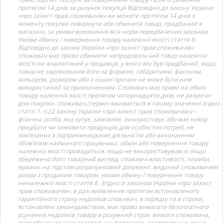
протягом 14 днів за рахунок покупця Відповідно до закону України
«про захист прав споживачів» ви можете протягом 14 днів з
моменту покупки повернути або обміняти товар, придбаний в
магазині, за умови виконання всіх норм передбачених законом.
Умови обміну / повернення товару належної якості стаття 9.
Відповідно до закону України «про захист прав споживачів»:
споживач має право обміняти непродовольчий товар належної
якості на аналогічний у продавця, у якого він був придбаний, якщо
товар не задовольнив його за формою, габаритами, фасоном,
кольором, розміром або з інших причин не може бути ним
використаний за призначенням. Споживач має право на обмін
товару належної якості протягом чотирнадцяти днів, не рахуючи
дня покупки. споживач (термін вживається в такому значенні згідно
статті 1. п.22 закону України «про захист прав споживачів») –
фізична особа, яка купує, замовляє, використовує або має намір
придбати чи замовити продукцію для особистих потреб, не
пов’язаних з підприємницькою діяльністю або виконанням
обов’язків найманого працівника. обмін або повернення товару
належної якості провадиться: якщо не використовувався; якщо
збережено його товарний вигляд, споживчі властивості, пломби,
ярлики; на підставі розрахунковий документ, виданий споживачеві
разом з проданим товаром. умови обміну / повернення товару
неналежної якості стаття 8. Згідно із законом України «про захист
прав споживачів»: в разі виявлення протягом встановленого
гарантійного строку недоліків споживач, в порядку та в строки,
встановлені законодавством, має право вимагати безоплатного
усунення недоліків товару в розумний строк. вимоги споживача,
передбачених цією статтею, не підлягають задоволенню, якщо