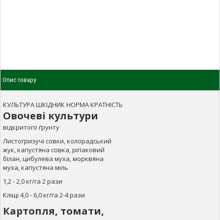
Опис товару
КУЛЬТУРА ШКІДНИК НОРМА КРАТНІСТЬ
Овочеві культури
відкритого ґрунту
Листогризучі совки, колорадський
жук, капустяна совка, ріпаковий
білан, цибулева муха, морквяна
муха, капустяна міль
1,2 - 2,0 кг/га 2 рази
Кліщі 4,0 - 6,0 кг/га 2-4 рази
Картопля, томати,