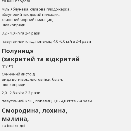
та інші плодові
міль яблунева, сливова плодожерка,
яблуневий плодовий пильщик,
сливовий чорний пильщик,
шовкопряди
3,2 - 4,0 кг/га 2-4 рази
павутинний кліщ, попелиці 4,0 -6,0 кг/га 2-4 рази
Полуниця
(закритий та відкритий
грунт)
Суничний листоїд
види вогнівок, листовійки, білан,
шовкопряди
2,0 - 2,8 кг/га 2-3 рази
павутинний кліщ, попелиці 2,8 - 4,0 кг/га 2-4 рази
Смородина, лохина,
малина,
та інші ягідні