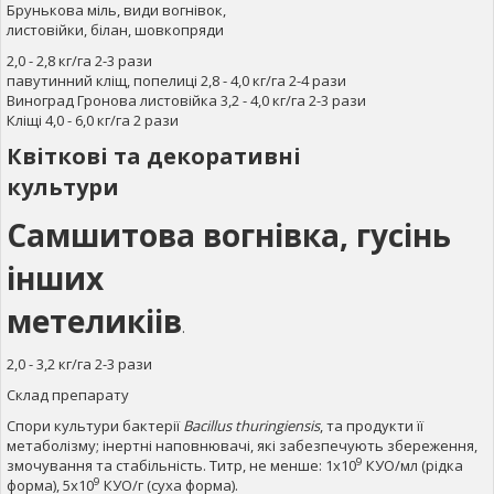
Брунькова міль, види вогнівок,
листовійки, білан, шовкопряди
2,0 - 2,8 кг/га 2-3 рази
павутинний кліщ, попелиці 2,8 - 4,0 кг/га 2-4 рази
Виноград Гронова листовійка 3,2 - 4,0 кг/га 2-3 рази
Кліщі 4,0 - 6,0 кг/га 2 рази
Квіткові та декоративні
культури
Самшитова вогнівка, гусінь
інших
метеликіів
.
2,0 - 3,2 кг/га 2-3 рази
Склад препарату
Спори культури бактерії
Bacillus thuringiensis
, та продукти її
метаболізму; інертні наповнювачі, які забезпечують збереження,
9
змочування та стабільність. Титр, не менше: 1х10
КУО/мл (рідка
9
форма), 5х10
КУО/г (суха форма).