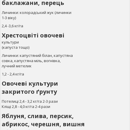
баклажани, перець
Личинки: колорадський жук (личинки
1-3 віку)
2,4 -3,6 кг/га
Хрестоцвіті овочеві
культури
(капуста тощо)
Личинки: капустяний білан, капустяна
совка, капустяна міль, вогнівка,
лучний метелик
1,2 - 2,4 кг/га
Овочеві культури
закритого ґрунту
Потелиці 2,4 - 3,2 кг/га 2-3 рази
Кліщі 2,8 - 4,0 кг/га 2-4 рази
Яблуня, слива, персик,
абрикос, черешня, вишня