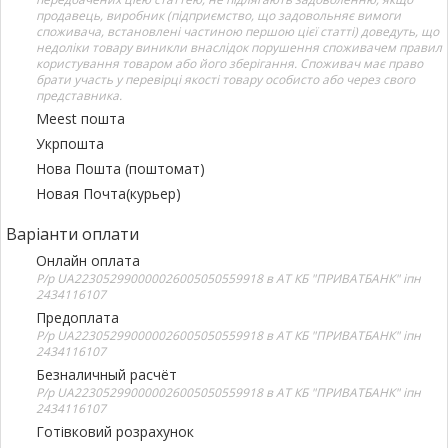
продавець, виробник (підприємство, що задовольняє вимоги
споживача, встановлені частиною першою цієї статті) доведуть, що
недоліки товару виникли внаслідок порушення споживачем правил
користування товаром або його зберігання. Споживач має право
брати участь у перевірці якості товару особисто або через свого
представника.
Meest пошта
Укрпошта
Нова Пошта (поштомат)
Новая Почта(курьер)
Варіанти оплати
Онлайн оплата
Р/р UA223052990000026005050559918 в АТ КБ "ПРИВАТБАНК" іпн
2434116107
Предоплата
Р/р UA223052990000026005050559918 в АТ КБ "ПРИВАТБАНК" іпн
2434116107
Безналичный расчёт
Р/р UA223052990000026005050559918 в АТ КБ "ПРИВАТБАНК" іпн
2434116107
Готівковий розрахунок