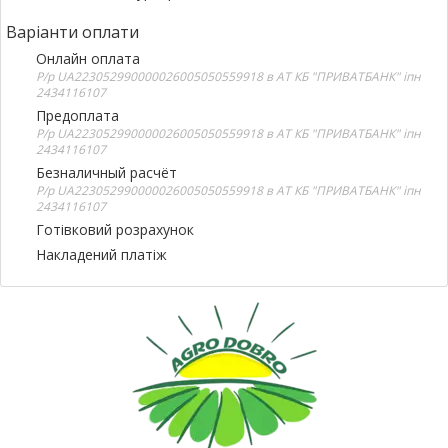
Варіанти оплати
Онлайн оплата
Р/р UA223052990000026005050559918 в АТ КБ "ПРИВАТБАНК" іпн
2434116107
Предоплата
Р/р UA223052990000026005050559918 в АТ КБ "ПРИВАТБАНК" іпн
2434116107
Безналичный расчёт
Р/р UA223052990000026005050559918 в АТ КБ "ПРИВАТБАНК" іпн
2434116107
Готівковий розрахунок
Накладений платіж