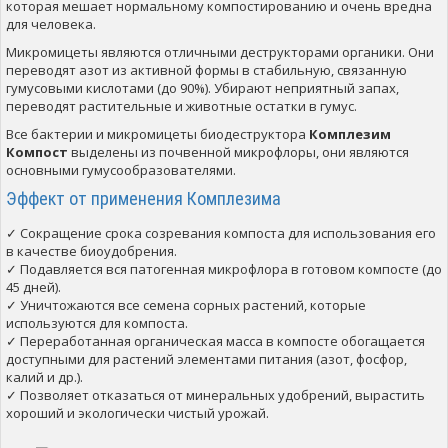
которая мешает нормальному компостированию и очень вредна
для человека.
Микромицеты являются отличными деструкторами органики. Они
переводят азот из активной формы в стабильную, связанную
гумусовыми кислотами (до 90%). Убирают неприятный запах,
переводят растительные и животные остатки в гумус.
Все бактерии и микромицеты биодеструктора
Комплезим
Компост
выделены из почвенной микрофлоры, они являются
основными гумусообразователями.
Эффект от применения Комплезима
✓ Сокращение срока созревания компоста для использования его
в качестве биоудобрения.
✓ Подавляется вся патогенная микрофлора в готовом компосте (до
45 дней).
✓ Уничтожаются все семена сорных растений, которые
используются для компоста.
✓ Переработанная органическая масса в компосте обогащается
доступными для растений элементами питания (азот, фосфор,
калий и др.).
✓ Позволяет отказаться от минеральных удобрений, вырастить
хороший и экологически чистый урожай.