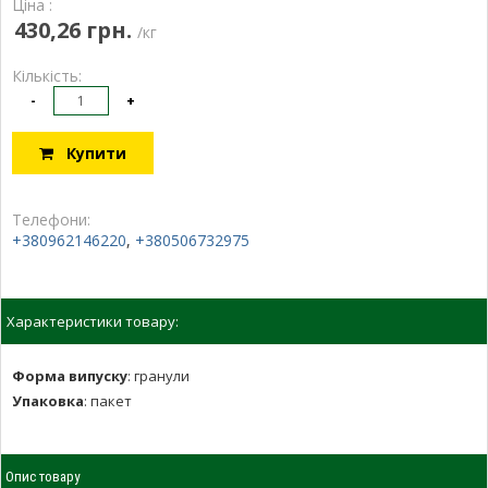
Ціна :
430,26 грн.
/кг
Кількість:
-
+
Купити
Телефони:
+380962146220
,
+380506732975
Характеристики товару:
Форма випуску
:
гранули
Упаковка
:
пакет
Опис товару