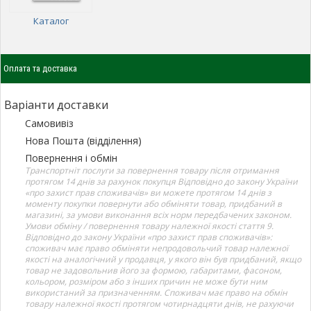
Каталог
Оплата та доставка
Варіанти доставки
Самовивіз
Нова Пошта (відділення)
Повернення і обмін
Транспортніт послуги за повернення товару після отримання
протягом 14 днів за рахунок покупця Відповідно до закону України
«про захист прав споживачів» ви можете протягом 14 днів з
моменту покупки повернути або обміняти товар, придбаний в
магазині, за умови виконання всіх норм передбачених законом.
Умови обміну / повернення товару належної якості стаття 9.
Відповідно до закону України «про захист прав споживачів»:
споживач має право обміняти непродовольчий товар належної
якості на аналогічний у продавця, у якого він був придбаний, якщо
товар не задовольнив його за формою, габаритами, фасоном,
кольором, розміром або з інших причин не може бути ним
використаний за призначенням. Споживач має право на обмін
товару належної якості протягом чотирнадцяти днів, не рахуючи