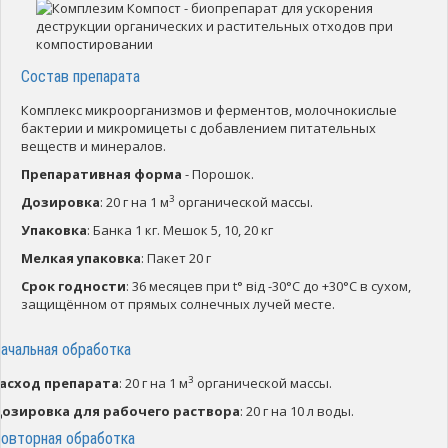
Состав препарата
Комплекс микроорганизмов и ферментов, молочнокислые
бактерии и микромицеты с добавлением питательных
веществ и минералов.
Препаративная форма
- Порошок.
3
Дозировка
: 20 г на 1 м
органической массы.
Упаковка
: Банка 1 кг. Мешок 5, 10, 20 кг
Мелкая упаковка
: Пакет 20 г
Срок годности
: 36 месяцев при t° від -30°С до +30°С в сухом,
защищённом от прямых солнечных лучей месте.
ачальная обработка
3
асход препарата
: 20 г на 1 м
органической массы.
озировка для рабочего раствора
: 20 г на 10 л воды.
овторная обработка