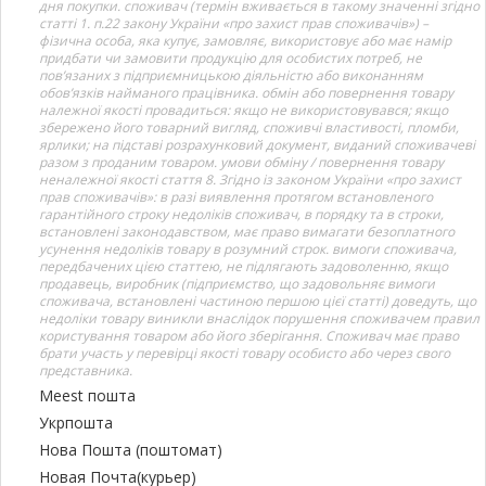
дня покупки. споживач (термін вживається в такому значенні згідно
статті 1. п.22 закону України «про захист прав споживачів») –
фізична особа, яка купує, замовляє, використовує або має намір
придбати чи замовити продукцію для особистих потреб, не
пов’язаних з підприємницькою діяльністю або виконанням
обов’язків найманого працівника. обмін або повернення товару
належної якості провадиться: якщо не використовувався; якщо
збережено його товарний вигляд, споживчі властивості, пломби,
ярлики; на підставі розрахунковий документ, виданий споживачеві
разом з проданим товаром. умови обміну / повернення товару
неналежної якості стаття 8. Згідно із законом України «про захист
прав споживачів»: в разі виявлення протягом встановленого
гарантійного строку недоліків споживач, в порядку та в строки,
встановлені законодавством, має право вимагати безоплатного
усунення недоліків товару в розумний строк. вимоги споживача,
передбачених цією статтею, не підлягають задоволенню, якщо
продавець, виробник (підприємство, що задовольняє вимоги
споживача, встановлені частиною першою цієї статті) доведуть, що
недоліки товару виникли внаслідок порушення споживачем правил
користування товаром або його зберігання. Споживач має право
брати участь у перевірці якості товару особисто або через свого
представника.
Meest пошта
Укрпошта
Нова Пошта (поштомат)
Новая Почта(курьер)