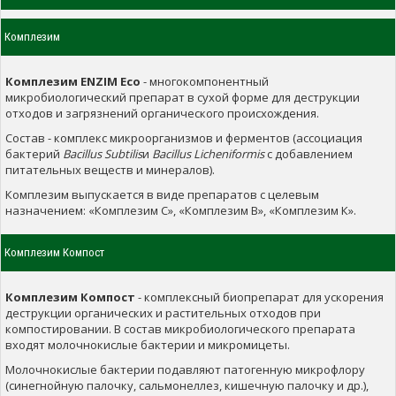
Комплезим
Комплезим ENZIM Eco
- многокомпонентный
микробиологический препарат в сухой форме для деструкции
отходов и загрязнений органического происхождения.
Состав - комплекс микроорганизмов и ферментов (ассоциация
бактерий
Bacillus Subtilis
и
Bacillus Licheniformis
с добавлением
питательных веществ и минералов).
Комплезим выпускается в виде препаратов с целевым
назначением: «Комплезим С», «Комплезим В», «Комплезим К».
Комплезим Компост
Комплезим Компост
- комплексный биопрепарат для ускорения
деструкции органических и растительных отходов при
компостировании. В состав микробиологического препарата
входят молочнокислые бактерии и микромицеты.
Молочнокислые бактерии подавляют патогенную микрофлору
(синегнойную палочку, сальмонеллез, кишечную палочку и др.),