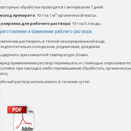
овторные обработки проводятся с интервалом 7 дней.
3
асход препарата
: 10 г на 1 м
органической массы.
озировка для рабочего раствора
: 10 г на 5 л воды.
риготовление и применение рабочего раствора
омплезим растворить в теплой нехлорированной воде,
редпочтительно колодезная, родниковая, дождевая.
ыдержать при комнатной температуре 20 мин.
еред применением раствор перемешать и с помощью опрыскивате
ослойно при закладке (либо перемешивая) обработать органическу
ассу.
абочий раствор использовать в течении суток!