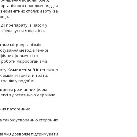
 очищення водойм: озер,
ь органічного походження, для
ізноманітних сполук азоту, за
тощо.
дії препарату, з часом у
збільшується кількість
тами мікроорганізмів
стосування методів генної
фічних ферментів з
роботи мікроорганізмів.
рату
Комплезім-В
інтенсивно
аміак, нітрити, нітрати,
нтрацію у водоймі.
живанню розчинних форм
ексі з достатньою аерацією
ння патогенних
 а також утворенню сторонніх
зім-В
дозволяє підтримувати