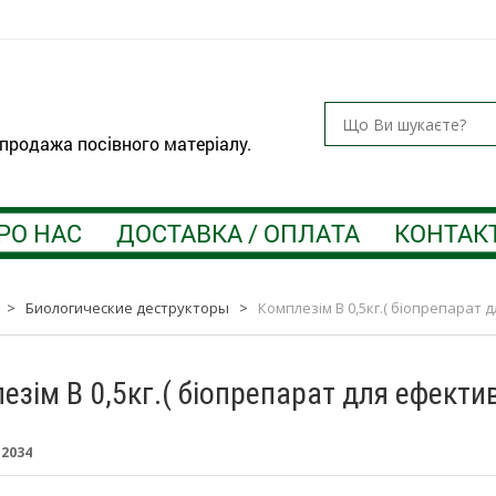
 продажа посівного матеріалу.
РО НАС
ДОСТАВКА / ОПЛАТА
КОНТАК
>
Биологические деструкторы
>
Комплезім В 0,5кг.( біопрепарат
езім В 0,5кг.( біопрепарат для ефект
:
2034