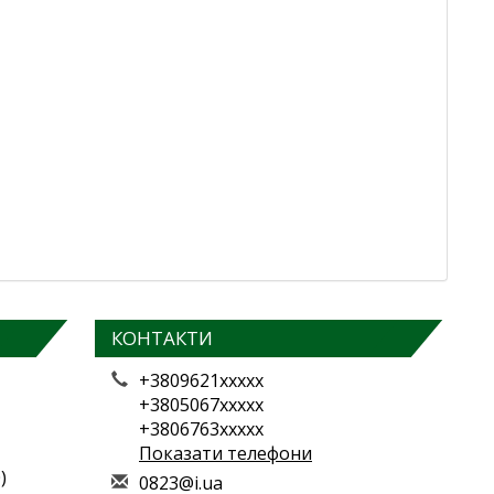
КОНТАКТИ
+3809621xxxxx
+3805067xxxxx
+3806763xxxxx
Показати телефони
)
0
823
@i.
ua