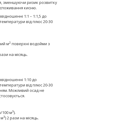
я, зменшуючи ризик розвитку
 споживання кисню.
ідношенні 1:1 – 1:1,5 до
 температури від плюс 20-30
2
ний м
поверхні водойми з
рази на місяць.
відношенні 1:10 до
 температури від плюс 20-30
ням. Можливий осад не
стосовується.
3
л/100 м
).
3
 м
) 2 рази на місяць.