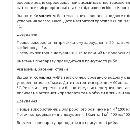
здорове водне середовище при високій щільності заселенн
патогенних мікроорганізмів та без підвищення біологічного
Змішати
Комплезім-В
з теплою нехлорованою водою у співв
утворення вологої маси. Дати настоятися протягом 60 хв. за
°С.
Дозування
Перше використання при сильному забрудненні: 20г на кож
глибиною до 3м.
2
Поточне/повторне дозування: 10 г на кожний м
поверхні 2 
Внесення препарату проводиться в присутності риби.
Акваріуми, басейни, ставки
Змішати
Комплезім-В
з теплою нехлорованою водою у спів
утворення вологої маси. Дати настоятися протягом 60 хв. за
°С. Ретельно перемішати безпосередньо перед використан
впливає на активність препарату та на об‘єкти в яких він за
Дозування
3
Перше використання: 2,0мл робочого розчину на 1 м
(200 м
3
Поточне/профілактичне дозування: 1,0мл на 1 м
(100 мл/100
Внесення препарату проводиться в присутності риби.