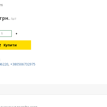
:
ті
 грн.
/шт
+
Купити
:
46220
,
+380506732975