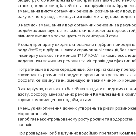
Біодеструктор
Комплезім В
- біопрепарат для ефективного
ставків, водосховищ, басейнів та акваріумів від забруднен
зменшення вмісту органічних речовин, розчинених у воді, р
рахунок чого у воді зменшується вміст метану, сірководню 
В наслідок зменшення у воді органічних речовин за рахунок 
водоймах зменшується кількість синьо-зелених водоростей, 
вільного кисню та покращується їх санітарний стан.
У склад препарату входить спеціально підібрані природні ш
роду
Bacillus
, відібрані шляхом спрямованої селекції, без за
9
інженерії у кількості не менше 1*10
КУО/г та комплекс специ
додаванням поживних речовин та мінералів для ефективної 
Потрапивши в водне середовище, бактерії із складу препа
споживають розчинені продукти органічного розпаду такі як 
фосфати, сечовину та ін., зменшуючи таким чином, їх конце
В акваріумах, ставках та басейнах завдяки швидкому спо
азоту, фосфору, мінеральних речовин
Комплезім-В
в компл
сприяє самоочищенню водойм, а саме:
зменшує накопичення донних утворень та ризик розмноже
мікроорганізмів;
запобігає неконтрольованому росту рослин та водоростей,
запахів.
При розведенні риб в штучних водоймах препарат
Компле