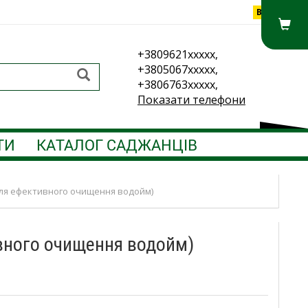
Вхід
+3809621xxxxx,
+3805067xxxxx,
+3806763xxxxx,
Показати телефони
ТИ
КАТАЛОГ САДЖАНЦІВ
 для ефективного очищення водойм)
ивного очищення водойм)