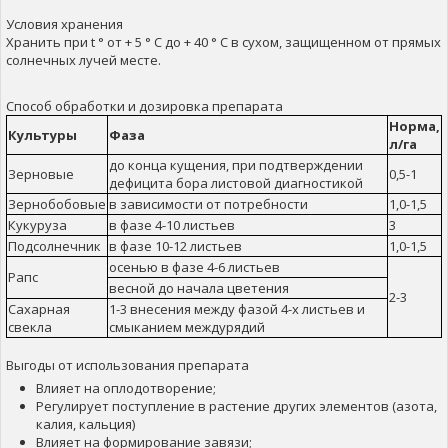
Условия хранения
Хранить при t ° от + 5 ° С до + 40 ° С в сухом, защищенном от прямых
солнечных лучей месте.
Способ обработки и дозировка препарата
Норма,
Культуры
Фаза
л/га
до конца кущения, при подтверждении
Зерновые
0,5-1
дефицита бора листовой диагностикой
Зернобобовые
в зависимости от потребности
1,0-1,5
Кукуруза
в фазе 4-10 листьев
3
Подсолнечник
в фазе 10-12 листьев
1,0-1,5
осенью в фазе 4-6 листьев
Рапс
весной до начала цветения
2-3
Сахарная
1-3 внесения между фазой 4-х листьев и
свекла
смыканием междурядий
Выгоды от использования препарата
Влияет на оплодотворение;
Регулирует поступление в растение других элементов (азота,
калия, кальция)
Влияет на формирование завязи;