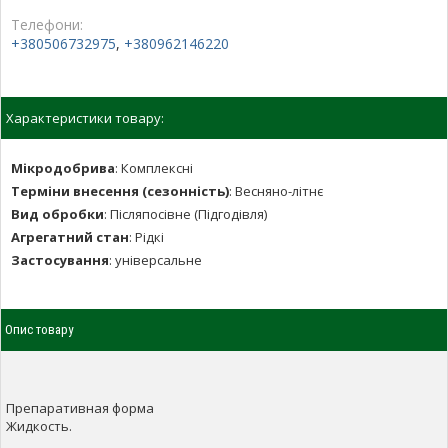
Телефони:
+380506732975
,
+380962146220
Характеристики товару:
Мікродобрива
:
Комплексні
Терміни внесення (сезонність)
:
Весняно-літнє
Вид обробки
:
Післяпосівне (Підгодівля)
Агрегатний стан
:
Рідкі
Застосування
:
універсальне
Опис товару
Препаративная форма
Жидкость.