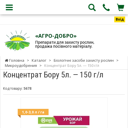
Вхід
«АГРО-ДОБРО»
Препарати для захисту рослин,
продажа посівного матеріалу.
Головна
>
Каталог
>
Біологічні засоби захисту рослин
>
Микроудобрения
>
Концентрат Бору 5л. — 150 г/л
Концентрат Бору 5л. — 150 г/л
Код товару:
5678
1,0-3,0 л / га