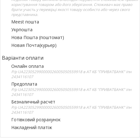
користування товаром або його зберігання. Споживач має право
брати участь у перевірці якості товару особисто або через свого
представника.
Meest пошта
Укрпошта
Нова Пошта (поштомат)
Новая Почта(курьер)
Варіанти оплати
Онлайн оплата
Р/р UA223052990000026005050559918 в АТ КБ "ПРИВАТБАНК" іпн
2434116107
Предоплата
Р/р UA223052990000026005050559918 в АТ КБ "ПРИВАТБАНК" іпн
2434116107
Безналичный расчёт
Р/р UA223052990000026005050559918 в АТ КБ "ПРИВАТБАНК" іпн
2434116107
Готівковий розрахунок
Накладений платіж