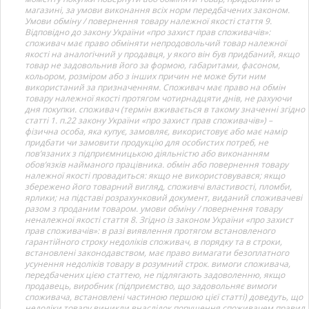
магазині, за умови виконання всіх норм передбачених законом.
Умови обміну / повернення товару належної якості стаття 9.
Відповідно до закону України «про захист прав споживачів»:
споживач має право обміняти непродовольчий товар належної
якості на аналогічний у продавця, у якого він був придбаний, якщо
товар не задовольнив його за формою, габаритами, фасоном,
кольором, розміром або з інших причин не може бути ним
використаний за призначенням. Споживач має право на обмін
товару належної якості протягом чотирнадцяти днів, не рахуючи
дня покупки. споживач (термін вживається в такому значенні згідно
статті 1. п.22 закону України «про захист прав споживачів») –
фізична особа, яка купує, замовляє, використовує або має намір
придбати чи замовити продукцію для особистих потреб, не
пов’язаних з підприємницькою діяльністю або виконанням
обов’язків найманого працівника. обмін або повернення товару
належної якості провадиться: якщо не використовувався; якщо
збережено його товарний вигляд, споживчі властивості, пломби,
ярлики; на підставі розрахунковий документ, виданий споживачеві
разом з проданим товаром. умови обміну / повернення товару
неналежної якості стаття 8. Згідно із законом України «про захист
прав споживачів»: в разі виявлення протягом встановленого
гарантійного строку недоліків споживач, в порядку та в строки,
встановлені законодавством, має право вимагати безоплатного
усунення недоліків товару в розумний строк. вимоги споживача,
передбачених цією статтею, не підлягають задоволенню, якщо
продавець, виробник (підприємство, що задовольняє вимоги
споживача, встановлені частиною першою цієї статті) доведуть, що
недоліки товару виникли внаслідок порушення споживачем правил