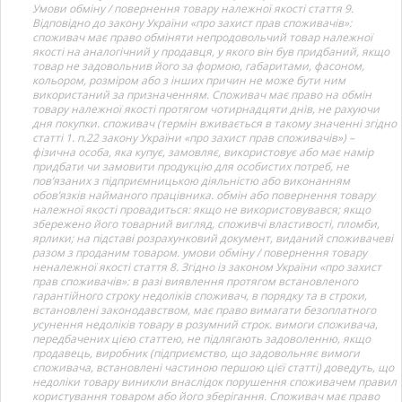
Умови обміну / повернення товару належної якості стаття 9.
Відповідно до закону України «про захист прав споживачів»:
споживач має право обміняти непродовольчий товар належної
якості на аналогічний у продавця, у якого він був придбаний, якщо
товар не задовольнив його за формою, габаритами, фасоном,
кольором, розміром або з інших причин не може бути ним
використаний за призначенням. Споживач має право на обмін
товару належної якості протягом чотирнадцяти днів, не рахуючи
дня покупки. споживач (термін вживається в такому значенні згідно
статті 1. п.22 закону України «про захист прав споживачів») –
фізична особа, яка купує, замовляє, використовує або має намір
придбати чи замовити продукцію для особистих потреб, не
пов’язаних з підприємницькою діяльністю або виконанням
обов’язків найманого працівника. обмін або повернення товару
належної якості провадиться: якщо не використовувався; якщо
збережено його товарний вигляд, споживчі властивості, пломби,
ярлики; на підставі розрахунковий документ, виданий споживачеві
разом з проданим товаром. умови обміну / повернення товару
неналежної якості стаття 8. Згідно із законом України «про захист
прав споживачів»: в разі виявлення протягом встановленого
гарантійного строку недоліків споживач, в порядку та в строки,
встановлені законодавством, має право вимагати безоплатного
усунення недоліків товару в розумний строк. вимоги споживача,
передбачених цією статтею, не підлягають задоволенню, якщо
продавець, виробник (підприємство, що задовольняє вимоги
споживача, встановлені частиною першою цієї статті) доведуть, що
недоліки товару виникли внаслідок порушення споживачем правил
користування товаром або його зберігання. Споживач має право