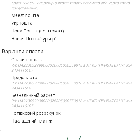
брати участь у перевірці якості товару особисто або через свого
представника.
Meest пошта
Укрпошта
Нова Пошта (поштомат)
Новая Почта(курьер)
Варіанти оплати
Онлайн оплата
Р/р UA223052990000026005050559918 в АТ КБ "ПРИВАТБАНК" іпн
2434116107
Предоплата
Р/р UA223052990000026005050559918 в АТ КБ "ПРИВАТБАНК" іпн
2434116107
Безналичный расчёт
Р/р UA223052990000026005050559918 в АТ КБ "ПРИВАТБАНК" іпн
2434116107
Готівковий розрахунок
Накладений платіж