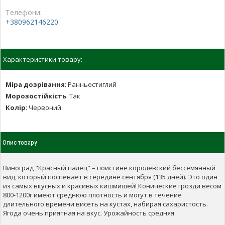
Телефони:
+380962146220
Характеристики товару:
Міра дозрівання
:
Ранньостиглий
Морозостійкість
:
Так
Колір
:
Червоний
Опис товару
Виноград "Красный палец" – поистине королевский бессемянный
вид, который поспевает в середине сентября (135 дней). Это один
из самых вкусных и красивых кишмишей! Конические грозди весом
800-1200г имеют среднюю плотность и могут в течение
длительного времени висеть на кустах, набирая сахаристость.
Ягода очень приятная на вкус. Урожайность средняя.