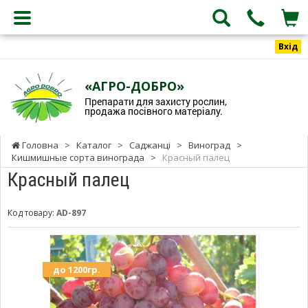
Вхід
«АГРО-ДОБРО»
Препарати для захисту рослин,
продажа посівного матеріалу.
Головна
>
Каталог
>
Саджанці
>
Виноград
>
Кишмишные сорта винограда
>
Красный палец
Красный палец
Код товару:
AD-897
до 1200гр.