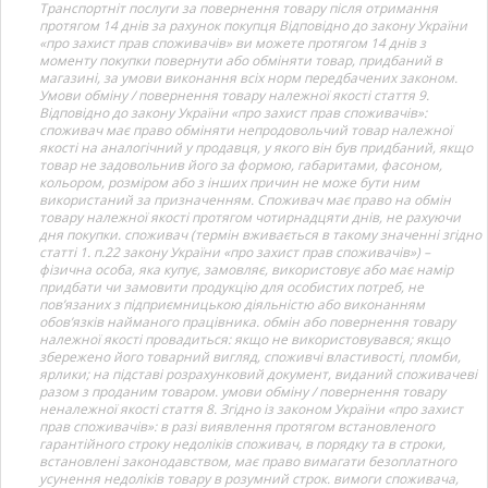
Транспортніт послуги за повернення товару після отримання
протягом 14 днів за рахунок покупця Відповідно до закону України
«про захист прав споживачів» ви можете протягом 14 днів з
моменту покупки повернути або обміняти товар, придбаний в
магазині, за умови виконання всіх норм передбачених законом.
Умови обміну / повернення товару належної якості стаття 9.
Відповідно до закону України «про захист прав споживачів»:
споживач має право обміняти непродовольчий товар належної
якості на аналогічний у продавця, у якого він був придбаний, якщо
товар не задовольнив його за формою, габаритами, фасоном,
кольором, розміром або з інших причин не може бути ним
використаний за призначенням. Споживач має право на обмін
товару належної якості протягом чотирнадцяти днів, не рахуючи
дня покупки. споживач (термін вживається в такому значенні згідно
статті 1. п.22 закону України «про захист прав споживачів») –
фізична особа, яка купує, замовляє, використовує або має намір
придбати чи замовити продукцію для особистих потреб, не
пов’язаних з підприємницькою діяльністю або виконанням
обов’язків найманого працівника. обмін або повернення товару
належної якості провадиться: якщо не використовувався; якщо
збережено його товарний вигляд, споживчі властивості, пломби,
ярлики; на підставі розрахунковий документ, виданий споживачеві
разом з проданим товаром. умови обміну / повернення товару
неналежної якості стаття 8. Згідно із законом України «про захист
прав споживачів»: в разі виявлення протягом встановленого
гарантійного строку недоліків споживач, в порядку та в строки,
встановлені законодавством, має право вимагати безоплатного
усунення недоліків товару в розумний строк. вимоги споживача,