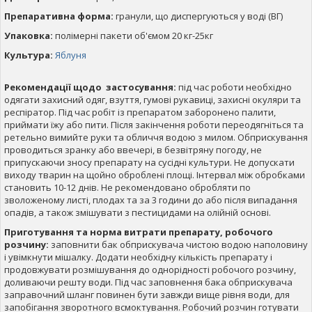
Препаративна форма:
гранули, що диспергуються у воді (ВГ)
Упаковка:
полімерні пакети об'ємом 20 кг-25кг
Культура:
Яблуня
Рекомендації щодо застосування:
під час роботи необхідно
одягати захисний одяг, взуття, гумові рукавиці, захисні окуляри та
респіратор. Під час робіт із препаратом заборонено палити,
приймати їжу або пити. Після закінчення роботи переодягніться та
ретельно вимийте руки та обличчя водою з милом. Обприскування
проводиться зранку або ввечері, в безвітряну погоду, не
припускаючи зносу препарату на сусідні культури. Не допускати
виходу тварин на щойно оброблені площі. Інтервал між обробками
становить 10-12 днів. Не рекомендовано обробляти по
зволоженому листі, плодах та за 3 години до або після випадання
опадів, а також змішувати з пестицидами на олійній основі.
Приготування та норма витрати препарату, робочого
розчину:
заповнити бак обприскувача чистою водою наполовину
і увімкнути мішалку. Додати необхідну кількість препарату і
продовжувати розмішування до однорідності робочого розчину,
доливаючи решту води. Під час заповнення бака обприскувача
заправочний шланг повинен бути завжди вище рівня води, для
запобігання зворотного всмоктування. Робочий розчин готувати