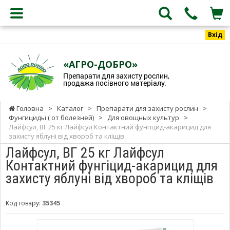
Вхід
«АГРО-ДОБРО»
Препарати для захисту рослин,
продажа посівного матеріалу.
Головна
>
Каталог
>
Препарати для захисту рослин
>
Фунгициды ( от болезней)
>
Для овощных культур
>
Лайфсул, ВГ 25 кг Лайфсул Контактний фунгіцид-акарицид для
захисту яблуні від хвороб та кліщів
Лайфсул, ВГ 25 кг Лайфсул
Контактний фунгіцид-акарицид для
захисту яблуні від хвороб та кліщів
Код товару:
35345