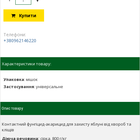
-
+
Купити
Телефони:
+380962146220
Характеристики товару:
Упаковка
:
мішок
Застосування
:
універсальне
Опис товару
Контактний фунгіцид-акарицид для захисту яблуні від хвороб та
кліщів
Діюча речовина:
сірка, 800 г/кг