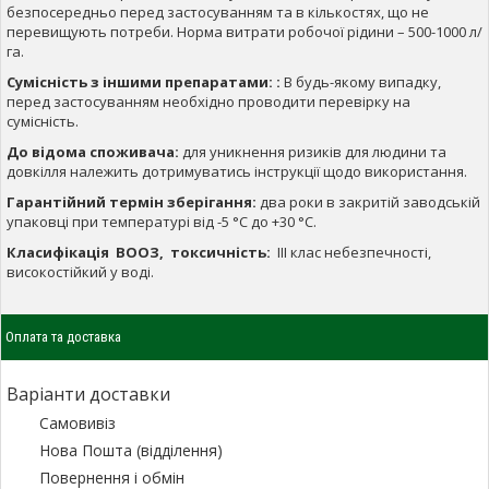
безпосередньо перед застосуванням та в кількостях, що не
перевищують потреби. Норма витрати робочої рідини – 500-1000 л/
га.
Сумісність з іншими препаратами:
:
В будь-якому випадку,
перед застосуванням необхідно проводити перевірку на
сумісність.
До відома споживача:
для уникнення ризиків для людини та
довкілля належить дотримуватись інструкції щодо використання.
Гарантійний термін зберігання:
два роки в закритій заводській
упаковці при температурі від -5 °С до +30 °С.
Класифікація ВООЗ, токсичність:
IIІ клас небезпечності,
високостійкий у воді.
Оплата та доставка
Варіанти доставки
Самовивіз
Нова Пошта (відділення)
Повернення і обмін