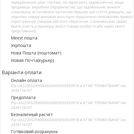
передбачених цією статтею, не підлягають задоволенню, якщо
продавець, виробник (підприємство, що задовольняє вимоги
споживача, встановлені частиною першою цієї статті) доведуть, що
недоліки товару виникли внаслідок порушення споживачем правил
користування товаром або його зберігання. Споживач має право
брати участь у перевірці якості товару особисто або через свого
представника.
Meest пошта
Укрпошта
Нова Пошта (поштомат)
Новая Почта(курьер)
Варіанти оплати
Онлайн оплата
Р/р UA223052990000026005050559918 в АТ КБ "ПРИВАТБАНК" іпн
2434116107
Предоплата
Р/р UA223052990000026005050559918 в АТ КБ "ПРИВАТБАНК" іпн
2434116107
Безналичный расчёт
Р/р UA223052990000026005050559918 в АТ КБ "ПРИВАТБАНК" іпн
2434116107
Готівковий розрахунок