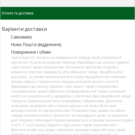
Оплата та доставка
Варіанти доставки
Самовивіз
Нова Пошта (відділення)
Повернення і обмін
Транспортніт послуги за повернення товару після отримання
протягом 14 днів за рахунок покупця Відповідно до закону України
«про захист прав споживачів» ви можете протягом 14 днів з
моменту покупки повернути або обміняти товар, придбаний в
магазині, за умови виконання всіх норм передбачених законом.
Умови обміну / повернення товару належної якості стаття 9.
Відповідно до закону України «про захист прав споживачів»:
споживач має право обміняти непродовольчий товар належної
якості на аналогічний у продавця, у якого він був придбаний, якщо
товар не задовольнив його за формою, габаритами, фасоном,
кольором, розміром або з інших причин не може бути ним
використаний за призначенням. Споживач має право на обмін
товару належної якості протягом чотирнадцяти днів, не рахуючи
дня покупки. споживач (термін вживається в такому значенні згідно
статті 1. п.22 закону України «про захист прав споживачів») –
фізична особа, яка купує, замовляє, використовує або має намір
придбати чи замовити продукцію для особистих потреб, не