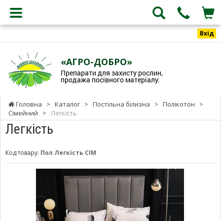
Вхід
«АГРО-ДОБРО»
Препарати для захисту рослин,
продажа посівного матеріалу.
Головна
>
Каталог
>
Постільна білизна
>
Полікотон
>
Сімейний
>
Легкість
Легкість
Код товару:
Пол Легкість СІМ