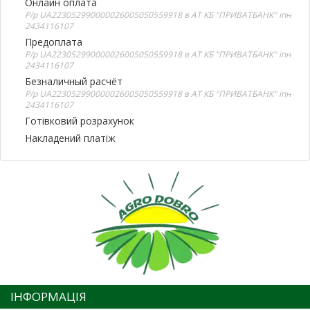
Онлайн оплата
Р/р UA223052990000026005050559918 в АТ КБ "ПРИВАТБАНК" іпн
2434116107
Предоплата
Р/р UA223052990000026005050559918 в АТ КБ "ПРИВАТБАНК" іпн
2434116107
Безналичный расчёт
Р/р UA223052990000026005050559918 в АТ КБ "ПРИВАТБАНК" іпн
2434116107
Готівковий розрахунок
Накладений платіж
ІНФОРМАЦІЯ