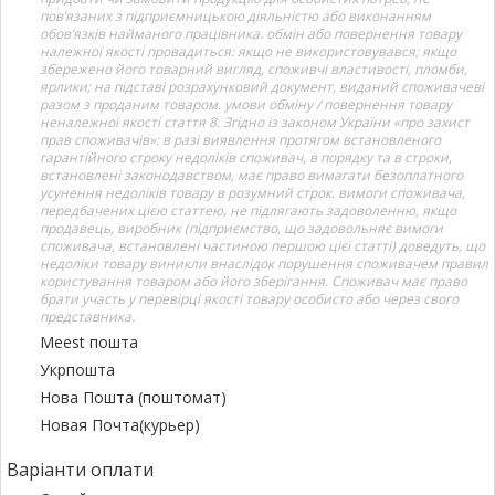
пов’язаних з підприємницькою діяльністю або виконанням
обов’язків найманого працівника. обмін або повернення товару
належної якості провадиться: якщо не використовувався; якщо
збережено його товарний вигляд, споживчі властивості, пломби,
ярлики; на підставі розрахунковий документ, виданий споживачеві
разом з проданим товаром. умови обміну / повернення товару
неналежної якості стаття 8. Згідно із законом України «про захист
прав споживачів»: в разі виявлення протягом встановленого
гарантійного строку недоліків споживач, в порядку та в строки,
встановлені законодавством, має право вимагати безоплатного
усунення недоліків товару в розумний строк. вимоги споживача,
передбачених цією статтею, не підлягають задоволенню, якщо
продавець, виробник (підприємство, що задовольняє вимоги
споживача, встановлені частиною першою цієї статті) доведуть, що
недоліки товару виникли внаслідок порушення споживачем правил
користування товаром або його зберігання. Споживач має право
брати участь у перевірці якості товару особисто або через свого
представника.
Meest пошта
Укрпошта
Нова Пошта (поштомат)
Новая Почта(курьер)
Варіанти оплати