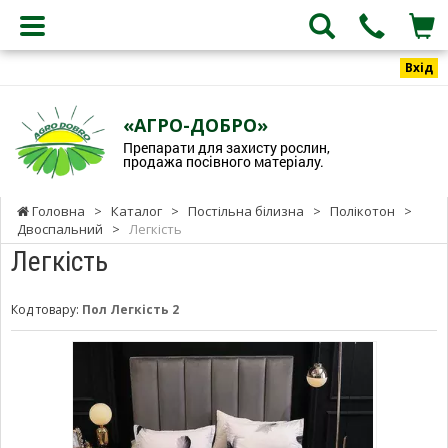
Вхід
«АГРО-ДОБРО»
Препарати для захисту рослин,
продажа посівного матеріалу.
Головна
>
Каталог
>
Постільна білизна
>
Полікотон
>
Двоспальний
>
Легкість
Легкість
Код товару:
Пол Легкість 2