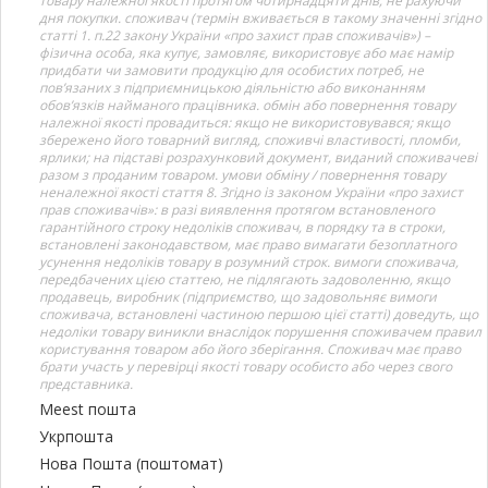
товару належної якості протягом чотирнадцяти днів, не рахуючи
дня покупки. споживач (термін вживається в такому значенні згідно
статті 1. п.22 закону України «про захист прав споживачів») –
фізична особа, яка купує, замовляє, використовує або має намір
придбати чи замовити продукцію для особистих потреб, не
пов’язаних з підприємницькою діяльністю або виконанням
обов’язків найманого працівника. обмін або повернення товару
належної якості провадиться: якщо не використовувався; якщо
збережено його товарний вигляд, споживчі властивості, пломби,
ярлики; на підставі розрахунковий документ, виданий споживачеві
разом з проданим товаром. умови обміну / повернення товару
неналежної якості стаття 8. Згідно із законом України «про захист
прав споживачів»: в разі виявлення протягом встановленого
гарантійного строку недоліків споживач, в порядку та в строки,
встановлені законодавством, має право вимагати безоплатного
усунення недоліків товару в розумний строк. вимоги споживача,
передбачених цією статтею, не підлягають задоволенню, якщо
продавець, виробник (підприємство, що задовольняє вимоги
споживача, встановлені частиною першою цієї статті) доведуть, що
недоліки товару виникли внаслідок порушення споживачем правил
користування товаром або його зберігання. Споживач має право
брати участь у перевірці якості товару особисто або через свого
представника.
Meest пошта
Укрпошта
Нова Пошта (поштомат)