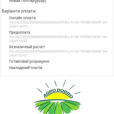
Новая Почта(курьер)
Варіанти оплати
Онлайн оплата
Р/р UA223052990000026005050559918 в АТ КБ "ПРИВАТБАНК" іпн
2434116107
Предоплата
Р/р UA223052990000026005050559918 в АТ КБ "ПРИВАТБАНК" іпн
2434116107
Безналичный расчёт
Р/р UA223052990000026005050559918 в АТ КБ "ПРИВАТБАНК" іпн
2434116107
Готівковий розрахунок
Накладений платіж