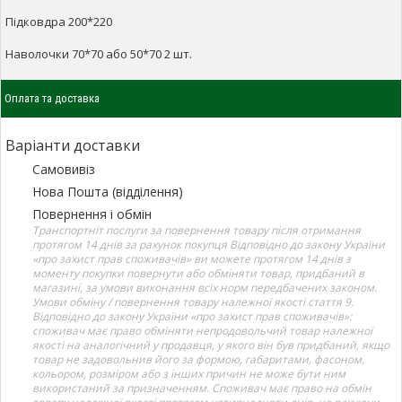
Підковдра 200*220
Наволочки 70*70 або 50*70 2 шт.
Оплата та доставка
Варіанти доставки
Самовивіз
Нова Пошта (відділення)
Повернення і обмін
Транспортніт послуги за повернення товару після отримання
протягом 14 днів за рахунок покупця Відповідно до закону України
«про захист прав споживачів» ви можете протягом 14 днів з
моменту покупки повернути або обміняти товар, придбаний в
магазині, за умови виконання всіх норм передбачених законом.
Умови обміну / повернення товару належної якості стаття 9.
Відповідно до закону України «про захист прав споживачів»:
споживач має право обміняти непродовольчий товар належної
якості на аналогічний у продавця, у якого він був придбаний, якщо
товар не задовольнив його за формою, габаритами, фасоном,
кольором, розміром або з інших причин не може бути ним
використаний за призначенням. Споживач має право на обмін