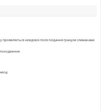
 проявляється невдовзі після поїдання гранули слимаками
 походження.
місці.