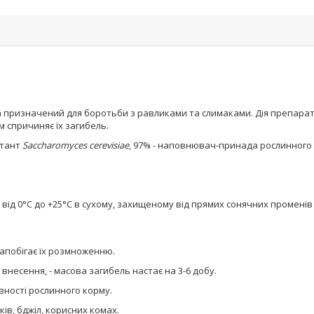
 призначений для боротьби з равликами та слимаками. Дія препарату
м спричиняє їх загибель.
ктант
Saccharomyces cerevisiae
, 97% - наповнювач-принада рослинного
я від 0°С до +25°С в сухому, захищеному від прямих сонячних променів 
апобігає їх розмноженню.
внесення, - масова загибель настає на 3-6 добу.
ності рослинного корму.
ків, бджіл, корисних комах.