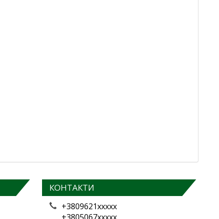
КОНТАКТИ
+3809621xxxxx
+3805067xxxxx