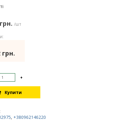
:
ті
 грн.
/шт
и:
 грн.
+
Купити
:
32975
,
+380962146220