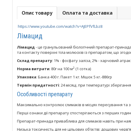
Опис товару
Оплата та доставка
https://www.youtube.com/watch?v=AJEPfVfLbz8
Лімацид
Лімацид
- це гранульований біологічний препарат-принада
та контакту поверхні тіла молюсків із препаратом, що згодо
Склад препарату
: 1% - фосфату заліза, 2% - харчовий атра
2
Норма витрати
: 80г на 100 м
(1 сотка)
Упаковка
: Банка 400 г. Пакет 1 кг. Мішок 5 кг.-886гр
Термін придатності
: 24 місяці, при температурі зберіганн
Особливості препарату
Максимально контролює слимаків в місцях пересування та з
Перші ознаки дії препарату спостерігаються з перших годин 
Препарат-принада приваблива для слимаків навіть при наяв
Низька токсичність для не цільових об’єктів: дощових черв’я