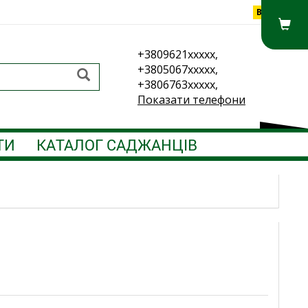
Вхід
+3809621xxxxx,
+3805067xxxxx,
+3806763xxxxx,
Показати телефони
ТИ
КАТАЛОГ САДЖАНЦІВ