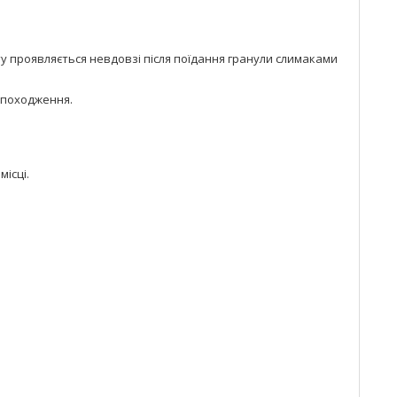
 проявляється невдовзі після поїдання гранули слимаками
 походження.
місці.