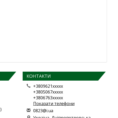
КОНТАКТИ
+3809621xxxxx
+3805067xxxxx
+3806763xxxxx
Показати телефони
)
0
823
@i.
ua
Україна, Дніпропетровська