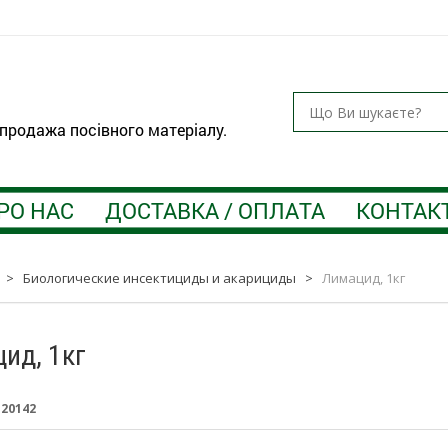
 продажа посівного матеріалу.
РО НАС
ДОСТАВКА / ОПЛАТА
КОНТАК
>
Биологические инсектициды и акарициды
>
Лимацид, 1кг
ид, 1кг
:
20142