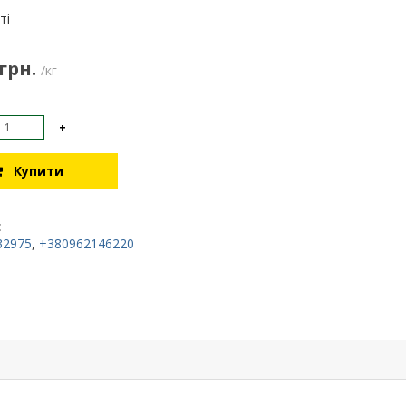
:
ті
 грн.
/кг
+
Купити
:
32975
,
+380962146220