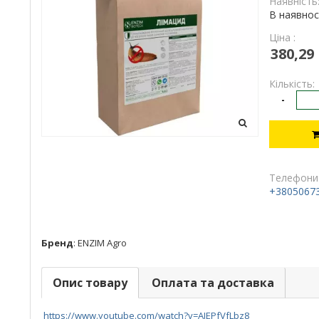
Наявність
В наявнос
Ціна :
380,29
Кількість:
-
Телефони
+3805067
Бренд
:
ENZIM Agro
Опис товару
Оплата та доставка
https://www.youtube.com/watch?v=AJEPfVfLbz8