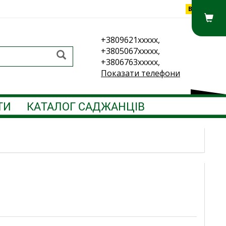
Вхід
+3809621xxxxx,
+3805067xxxxx,
+3806763xxxxx,
Показати телефони
ТИ
КАТАЛОГ САДЖАНЦІВ