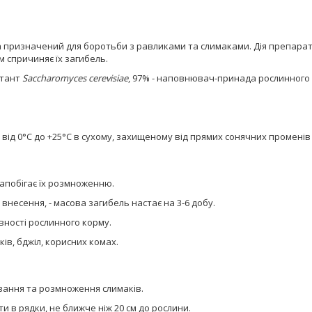
 призначений для боротьби з равликами та слимаками. Дія препарату
м спричиняє їх загибель.
ктант
Saccharomyces cerevisiae
, 97% - наповнювач-принада рослинного
я від 0°С до +25°С в сухому, захищеному від прямих сонячних променів 
апобігає їх розмноженню.
внесення, - масова загибель настає на 3-6 добу.
ності рослинного корму.
ків, бджіл, корисних комах.
вання та розмноження слимаків.
и в рядки, не ближче ніж 20 см до рослини.