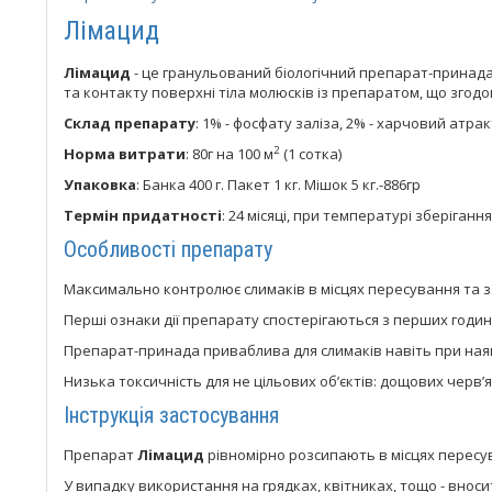
Лімацид
Лімацид
- це гранульований біологічний препарат-принада
та контакту поверхні тіла молюсків із препаратом, що згодо
Склад препарату
: 1% - фосфату заліза, 2% - харчовий атра
2
Норма витрати
: 80г на 100 м
(1 сотка)
Упаковка
: Банка 400 г. Пакет 1 кг. Мішок 5 кг.-886гр
Термін придатності
: 24 місяці, при температурі зберіганн
Особливості препарату
Максимально контролює слимаків в місцях пересування та з
Перші ознаки дії препарату спостерігаються з перших годин 
Препарат-принада приваблива для слимаків навіть при наяв
Низька токсичність для не цільових об’єктів: дощових черв’я
Інструкція застосування
Препарат
Лімацид
рівномірно розсипають в місцях пересу
У випадку використання на грядках, квітниках, тощо - вносит