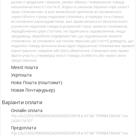
разом з проданим товаром. умови обміну / повернення товару
неналежної якості стаття 8. Згідно із законом України «про захист
прав споживачів»: в разі виявлення протягом встановленого
гарантійного строку недоліків споживач, в порядку та в строки,
встановлені законодавством, має право вимагати безоплатного
усунення недоліків товару в розумний строк. вимоги споживача,
передбачених цією статтею, не підлягають задоволенню, якщо
продавець, виробник (підприємство, що задовольняє вимоги
споживача, встановлені частиною першою цієї статті) доведуть, що
недоліки товару виникли внаслідок порушення споживачем правил
користування товаром або його зберігання. Споживач має право
брати участь у перевірці якості товару особисто або через свого
представника.
Meest пошта
Укрпошта
Нова Пошта (поштомат)
Новая Почта(курьер)
Варіанти оплати
Онлайн оплата
Р/р UA223052990000026005050559918 в АТ КБ "ПРИВАТБАНК" іпн
2434116107
Предоплата
Р/р UA223052990000026005050559918 в АТ КБ "ПРИВАТБАНК" іпн