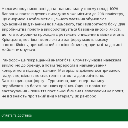
У класичному виконанні дана тканина має у своєму складі 100%
бавовни, проте в деяких випадках може містити до 20% поліестру,
що є нормою. Особливістю щільного плетіння обумовлює
однаковий вид тканини як з лицьового, так і виворітного боку. Для
виробництва полотна використовується бавовна високої якості,
до того ж сировина проходить ретельне очищення в кілька етапів.
Крім цього, постільні комплекти з ранфорсу мають високу
зносостійкість, привабливий зовнішній вигляд, приємні на дотик і
майже не мнуться.
Ранфорс – це покращений аналог бязі. Спочатку назва належала
виключно до бренду, а потім переросла в найменування
конкретного підвиду тканини. Матеріал відрізняється приємною
гладкістю, щільністю сплетення ниток та довговічністю.
Батьківщина ранфорсу – Туреччина, але тепер тканину
виробляють і у багатьох інших країнах. Один із варіантів
застосування – пошиття постільної білизни.Незважаючи на попит,
не всі знають про такий вид матеріалу, як ранфорс.
Оплата та доставка