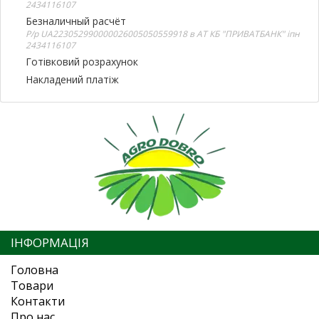
2434116107
Безналичный расчёт
Р/р UA223052990000026005050559918 в АТ КБ "ПРИВАТБАНК" іпн
2434116107
Готівковий розрахунок
Накладений платіж
ІНФОРМАЦІЯ
Головна
Товари
Контакти
Про нас