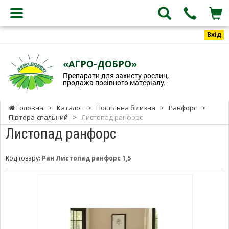
Вхід
«АГРО-ДОБРО»
Препарати для захисту рослин,
продажа посівного матеріалу.
Головна
>
Каталог
>
Постільна білизна
>
Ранфорс
>
Півтора-спальний
>
Листопад ранфорс
Листопад ранфорс
Код товару:
Ран Листопад ранфорс 1,5