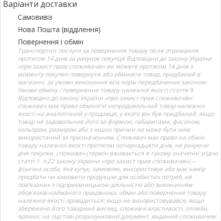
Варіанти доставки
Самовивіз
Нова Пошта (відділення)
Повернення і обмін
Транспортніт послуги за повернення товару після отримання
протягом 14 днів за рахунок покупця Відповідно до закону України
«про захист прав споживачів» ви можете протягом 14 днів з
моменту покупки повернути або обміняти товар, придбаний в
магазині, за умови виконання всіх норм передбачених законом.
Умови обміну / повернення товару належної якості стаття 9.
Відповідно до закону України «про захист прав споживачів»:
споживач має право обміняти непродовольчий товар належної
якості на аналогічний у продавця, у якого він був придбаний, якщо
товар не задовольнив його за формою, габаритами, фасоном,
кольором, розміром або з інших причин не може бути ним
використаний за призначенням. Споживач має право на обмін
товару належної якості протягом чотирнадцяти днів, не рахуючи
дня покупки. споживач (термін вживається в такому значенні згідно
статті 1. п.22 закону України «про захист прав споживачів») –
фізична особа, яка купує, замовляє, використовує або має намір
придбати чи замовити продукцію для особистих потреб, не
пов’язаних з підприємницькою діяльністю або виконанням
обов’язків найманого працівника. обмін або повернення товару
належної якості провадиться: якщо не використовувався; якщо
збережено його товарний вигляд, споживчі властивості, пломби,
ярлики; на підставі розрахунковий документ, виданий споживачеві