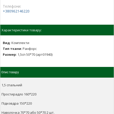
Телефони:
+380962146220
Характеристики товару:
Вид
:
Комплекти
Тип ткани
:
Ранфорс
Размер
:
1,5сп 50*70 (арт01940)
Опис товару
1,5 спальний
Простирадло 160*220
Підковдра 150*220
Наволочка 70*70 або 50*70 2 шт.