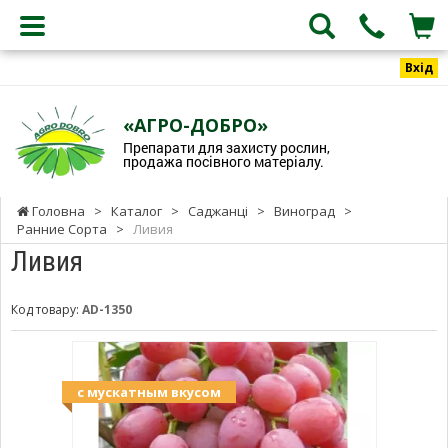
Вхід
«АГРО-ДОБРО»
Препарати для захисту рослин,
продажа посівного матеріалу.
Головна
>
Каталог
>
Саджанці
>
Виноград
>
Ранние Сорта
>
Ливия
Ливия
Код товару:
AD-1350
с мускатным вкусом