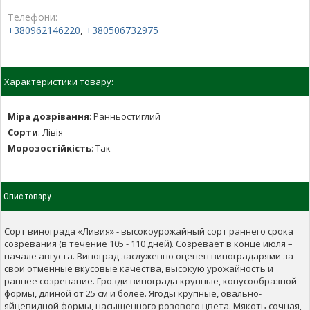
Телефони:
+380962146220
,
+380506732975
Характеристики товару:
Міра дозрівання
:
Ранньостиглий
Сорти
:
Лівія
Морозостійкість
:
Так
Опис товару
Сорт винограда «Ливия» - высокоурожайный сорт раннего срока
созревания (в течение 105 - 110 дней). Созревает в конце июля –
начале августа. Виноград заслуженно оценен виноградарями за
свои отменные вкусовые качества, высокую урожайность и
раннее созревание. Грозди винограда крупные, конусообразной
формы, длиной от 25 см и более. Ягоды крупные, овально-
яйцевидной формы, насыщенного розового цвета. Мякоть сочная,