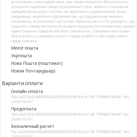
встановлені законодавством, має право вимагати безоплатного
усунення недоліків товару в розумний строк. вимоги споживача,
передбачених цією статтею, не підлягають задоволенню, якщо
продавець, виробник (підприємство, що задовольняє вимоги
споживача, встановлені частиною першою цієї статті) доведуть, що
недоліки товару виникли внаслідок порушення споживачем правил
користування товаром або його зберігання. Споживач має право
брати участь у перевірці якості товару особисто або через свого
представника.
Meest пошта
Укрпошта
Нова Пошта (поштомат)
Новая Почта(курьер)
Варіанти оплати
Онлайн оплата
Р/р UA223052990000026005050559918 в АТ КБ "ПРИВАТБАНК" іпн
2434116107
Предоплата
Р/р UA223052990000026005050559918 в АТ КБ "ПРИВАТБАНК" іпн
2434116107
Безналичный расчёт
Р/р UA223052990000026005050559918 в АТ КБ "ПРИВАТБАНК" іпн
2434116107