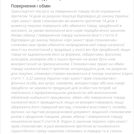
Повернення і обмін
Транспортніт послуги за повернення товару після отримання
протягом 14 днів за рахунок покупця Відповідно до закону України
«про захист прав споживачів» ви можете протягом 14 днів з
моменту покупки повернути або обміняти товар, придбаний в
магазині, за умови виконання всіх норм передбачених законом.
Умови обміну / повернення товару належної якості стаття 9.
Відповідно до закону України «про захист прав споживачів»:
споживач має право обміняти непродовольчий товар належної
якості на аналогічний у продавця, у якого він був придбаний, якщо
товар не задовольнив його за формою, габаритами, фасоном,
кольором, розміром або з інших причин не може бути ним
використаний за призначенням. Споживач має право на обмін
товару належної якості протягом чотирнадцяти днів, не рахуючи
дня покупки. споживач (термін вживається в такому значенні згідно
статті 1. п.22 закону України «про захист прав споживачів») –
фізична особа, яка купує, замовляє, використовує або має намір
придбати чи замовити продукцію для особистих потреб, не
пов’язаних з підприємницькою діяльністю або виконанням
обов’язків найманого працівника. обмін або повернення товару
належної якості провадиться: якщо не використовувався; якщо
збережено його товарний вигляд, споживчі властивості, пломби,
ярлики; на підставі розрахунковий документ, виданий споживачеві
разом з проданим товаром. умови обміну / повернення товару
неналежної якості стаття 8. Згідно із законом України «про захист
прав споживачів»: в разі виявлення протягом встановленого
гарантійного строку недоліків споживач, в порядку та в строки,