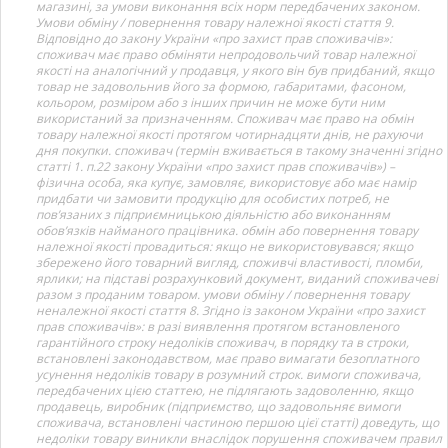
магазині, за умови виконання всіх норм передбачених законом.
Умови обміну / повернення товару належної якості стаття 9.
Відповідно до закону України «про захист прав споживачів»:
споживач має право обміняти непродовольчий товар належної
якості на аналогічний у продавця, у якого він був придбаний, якщо
товар не задовольнив його за формою, габаритами, фасоном,
кольором, розміром або з інших причин не може бути ним
використаний за призначенням. Споживач має право на обмін
товару належної якості протягом чотирнадцяти днів, не рахуючи
дня покупки. споживач (термін вживається в такому значенні згідно
статті 1. п.22 закону України «про захист прав споживачів») –
фізична особа, яка купує, замовляє, використовує або має намір
придбати чи замовити продукцію для особистих потреб, не
пов’язаних з підприємницькою діяльністю або виконанням
обов’язків найманого працівника. обмін або повернення товару
належної якості провадиться: якщо не використовувався; якщо
збережено його товарний вигляд, споживчі властивості, пломби,
ярлики; на підставі розрахунковий документ, виданий споживачеві
разом з проданим товаром. умови обміну / повернення товару
неналежної якості стаття 8. Згідно із законом України «про захист
прав споживачів»: в разі виявлення протягом встановленого
гарантійного строку недоліків споживач, в порядку та в строки,
встановлені законодавством, має право вимагати безоплатного
усунення недоліків товару в розумний строк. вимоги споживача,
передбачених цією статтею, не підлягають задоволенню, якщо
продавець, виробник (підприємство, що задовольняє вимоги
споживача, встановлені частиною першою цієї статті) доведуть, що
недоліки товару виникли внаслідок порушення споживачем правил