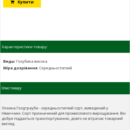
Купити
Характеристики товару:
Виды
:
Голубика висока
Міра дозрівання
:
Середньостиглий
Опис товару
Лохина Голдтраубе - середньостиглий сорт, виведений у
Німеччині. Сорт призначений для промислового вирощування. Він
добре піддається транспортуванню, довго не втрачає товарний
вигляд.