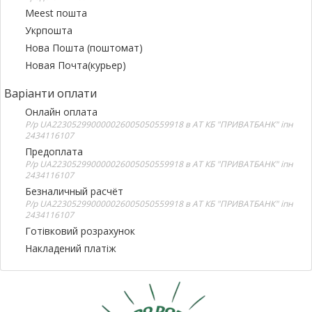
Meest пошта
Укрпошта
Нова Пошта (поштомат)
Новая Почта(курьер)
Варіанти оплати
Онлайн оплата
Р/р UA223052990000026005050559918 в АТ КБ "ПРИВАТБАНК" іпн
2434116107
Предоплата
Р/р UA223052990000026005050559918 в АТ КБ "ПРИВАТБАНК" іпн
2434116107
Безналичный расчёт
Р/р UA223052990000026005050559918 в АТ КБ "ПРИВАТБАНК" іпн
2434116107
Готівковий розрахунок
Накладений платіж