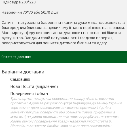
Підковдра 200*220
Наволочки 70*70 або 50:70 2 шт
Сатин — натуральна бавовняна тканина дуже м'яка, шовковиста, з
благородним блиском, завдяки чому її часто порівнюють з шовком.
Має широку сферу використання: для пошиття постільної білизни,
одягу, штор. Завдяки своїй натуральності і гладкою поверхні,
використовується для пошиття дитячого білизни та одягу.
Оплата та доставка
Варіанти доставки
Самовивіз
Нова Пошта (відділення)
Повернення і обмін
Транспортніт послуги за повернення товару після отримання
протягом 14 днів за рахунок покупця Відповідно до закону України
«про захист прав споживачів» ви можете протягом 14 днів з
моменту покупки повернути або обміняти товар, придбаний в
магазині, за умови виконання всіх норм передбачених законом.
Умови обміну / повернення товару належної якості стаття 9.
Відповідно до закону України «про захист прав споживачів»: