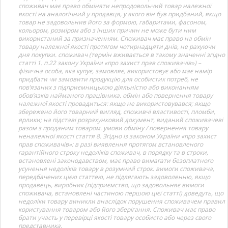
споживач має право обміняти непродовольчий товар належної
якості на аналогічний у продавця, у якого він був придбаний, якщо
товар не задовольнив його за формою, габаритами, фасоном,
кольором, розміром або з інших причин не може бути ним
використаний за призначенням. Споживач має право на обмін
товару належної якості протягом чотирнадцяти днів, не рахуючи
дня покупки. споживач (термін вживається в такому значенні згідно
статті 1. п.22 закону України «про захист прав споживачів») –
фізична особа, яка купує, замовляє, використовує або має намір
придбати чи замовити продукцію для особистих потреб, не
пов’язаних з підприємницькою діяльністю або виконанням
обов’язків найманого працівника. обмін або повернення товару
належної якості провадиться: якщо не використовувався; якщо
збережено його товарний вигляд, споживчі властивості, пломби,
ярлики; на підставі розрахунковий документ, виданий споживачеві
разом з проданим товаром. умови обміну / повернення товару
неналежної якості стаття 8. Згідно із законом України «про захист
прав споживачів»: в разі виявлення протягом встановленого
гарантійного строку недоліків споживач, в порядку та в строки,
встановлені законодавством, має право вимагати безоплатного
усунення недоліків товару в розумний строк. вимоги споживача,
передбачених цією статтею, не підлягають задоволенню, якщо
продавець, виробник (підприємство, що задовольняє вимоги
споживача, встановлені частиною першою цієї статті) доведуть, що
недоліки товару виникли внаслідок порушення споживачем правил
користування товаром або його зберігання. Споживач має право
брати участь у перевірці якості товару особисто або через свого
представника.