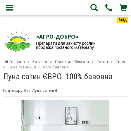
Вхід
«АГРО-ДОБРО»
Препарати для захисту рослин,
продажа посівного матеріалу.
Головна
>
Каталог
>
Постільна білизна
>
Сатин
>
Євро
>
Луна сатин ЄВРО 100% бавовна
Луна сатин ЄВРО 100% бавовна
Код товару:
Сат Луна сатин Є