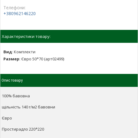
Телефони:
+380962146220
Характеристики товару:
Вид
:
Комплекти
Размер
:
Євро 50*70 (арт02499)
Опис товару
100% бавовна
щільність 140 г/м2 бавовни
Євро
Простирадло 220*220