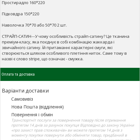
Простирадло 160*220
Підковдра 150*220
Наволочка 70*70 або 50*70 2 шт.
СТРАЙП-САТИН---У чому особливість страйп-сатину? Це тканина
преміум-класу, яка поєднує в собі комбінацію жаккарда і
звичайного сатину. Їй притаманні характерні смуги, які
створюються шляхом особливого плетіння ниток. Саме тому в
назві є слово stripe, що означає - смужка.
Оплата та доставка
Варіанти доставки
Самовивіз
Нова Пошта (відділення)
Повернення і обмін
Транспортніт послуги за повернення товару після отримання
протягом 14 днів за рахунок покупця Відповідно до закону України
«про захист прав споживачів» ви можете протягом 14 днів з
моменту покупки повернути або обміняти товар, придбаний в