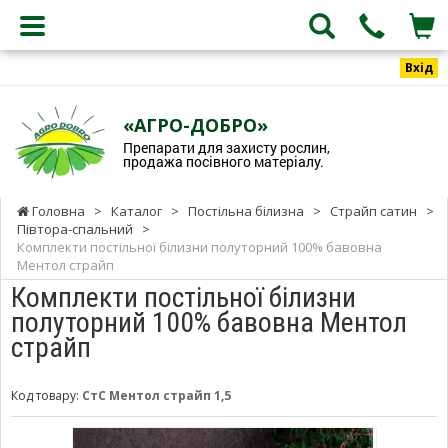
Вхід
«АГРО-ДОБРО»
Препарати для захисту рослин,
продажа посівного матеріалу.
Головна
>
Каталог
>
Постільна білизна
>
Страйп сатин
>
Півтора-спальний
>
Комплекти постільної білизни полуторний 100% бавовна
Ментол страйп
Комплекти постільної білизни
полуторний 100% бавовна Ментол
страйп
Код товару:
СтС Ментол страйп 1,5