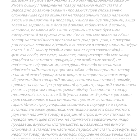
магазині, за умови виконання всіх норм передбачених законом.
Умови обміну / повернення товару належної якості стаття 9.
Відповідно до закону України «про захист прав споживачів»:
споживач має право обміняти непродовольчий товар належної
якості на аналогічний у продавця, у якого він був придбаний, якщо
товар не задовольнив його за формою, габаритами, фасоном,
кольором, розміром або з інших причин не може бути ним
використаний за призначенням. Споживач має право на обмін
товару належної якості протягом чотирнадцяти днів, не рахуючи
дня покупки. споживач (термін вживається в такому значенні згідно
статті 1. п.22 закону України «про захист прав споживачів») –
фізична особа, яка купує, замовляє, використовує або має намір
придбати чи замовити продукцію для особистих потреб, не
пов’язаних з підприємницькою діяльністю або виконанням
обов’язків найманого працівника. обмін або повернення товару
належної якості провадиться: якщо не використовувався; якщо
збережено його товарний вигляд, споживчі властивості, пломби,
ярлики; на підставі розрахунковий документ, виданий споживачеві
разом з проданим товаром. умови обміну / повернення товару
неналежної якості стаття 8. Згідно із законом України «про захист
прав споживачів»: в разі виявлення протягом встановленого
гарантійного строку недоліків споживач, в порядку та в строки,
встановлені законодавством, має право вимагати безоплатного
усунення недоліків товару в розумний строк. вимоги споживача,
передбачених цією статтею, не підлягають задоволенню, якщо
продавець, виробник (підприємство, що задовольняє вимоги
споживача, встановлені частиною першою цієї статті) доведуть, що
недоліки товару виникли внаслідок порушення споживачем правил