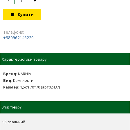
-
+
Купити
Телефони:
+380962146220
Характеристики товару:
Бренд
:
NARNIA
Вид
:
Комплекти
Размер
:
1,5сп 70*70 (арт02437)
Опис товару
1,5 спальний