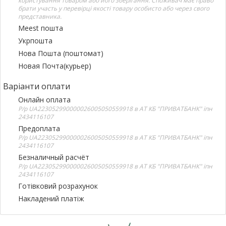
користування товаром або його зберігання. Споживач має право
брати участь у перевірці якості товару особисто або через свого
представника.
Meest пошта
Укрпошта
Нова Пошта (поштомат)
Новая Почта(курьер)
Варіанти оплати
Онлайн оплата
Р/р UA223052990000026005050559918 в АТ КБ "ПРИВАТБАНК" іпн
2434116107
Предоплата
Р/р UA223052990000026005050559918 в АТ КБ "ПРИВАТБАНК" іпн
2434116107
Безналичный расчёт
Р/р UA223052990000026005050559918 в АТ КБ "ПРИВАТБАНК" іпн
2434116107
Готівковий розрахунок
Накладений платіж