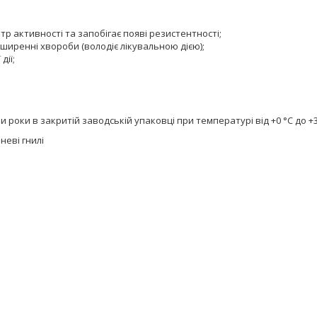
 активності та запобігає появі резистентності;
ширенні хвороби (володіє лікувальною дією);
дії;
и роки в закритій заводській упаковці при температурі від +0 °С до +3
неві гнилі