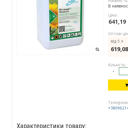
Наявність
В наявнос
Ціна :
641,19
Оптові цін
від 5 л
619,08
Кількість:
-
Телефони
+3809621
Характеристики товару: