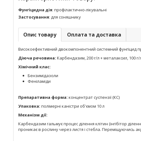
Фунгіцидна дія
:
профілактично-лікувальні
Застосування
:
для соняшнику
Опис товару
Оплата та доставка
Високоефективний двокомпонентний системний фунгіцид проф
Діюча речовина:
Карбендазим, 200 г/л + металаксил, 100 г/
Хімічний клас:
Бензимідазоли
Феніламіди
Препаративна форма:
концентрат суспензії (КС)
Упаковка:
полімерні каністри об'ємом 10 л
Механізм дії:
Карбендазим гальмує процес ділення клітин (інгібітор ділен
проникає в рослину через листя і стебла. Переміщуючись а