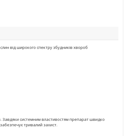
м
ослин від широкого спектру збудників хвороб
ибів. Завдяки системним властивостям препарат швидко
 забезпечує тривалий захист.