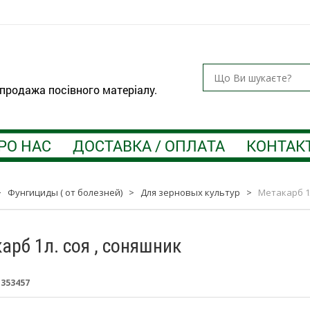
 продажа посівного матеріалу.
РО НАС
ДОСТАВКА / ОПЛАТА
КОНТАК
>
Фунгициды ( от болезней)
>
Для зерновых культур
>
Метакарб 1л
арб 1л. соя , соняшник
:
353457