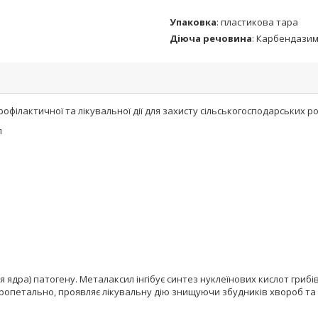
Упаковка
:
пластикова тара
Діюча речовина
:
Карбендази
ілактичної та лікувальної дії для захисту сільськогосподарських р
л
ня ядра) патогену. Металаксил інгібує синтез нуклеїнових кислот гр
кропетально, проявляє лікувальну дію знищуючи збудників хвороб та