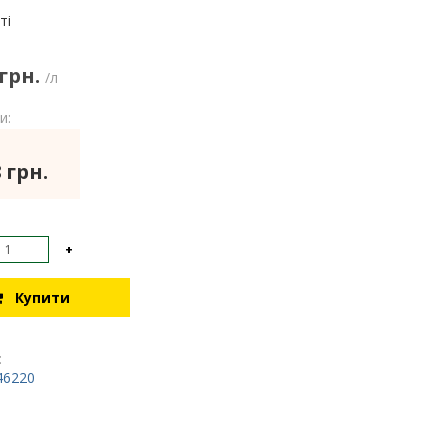
:
ті
 грн.
/л
и:
 грн.
+
Купити
:
46220