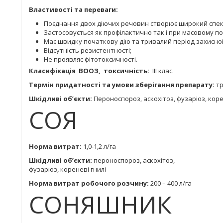
Властивості та переваги:
Поєднання двох діючих речовин створює широкий спектр
Застосовується як профілактично так і при масовому по
Має швидку початкову дію та тривалий період захисної 
Відсутність резистентності;
Не проявляє фітотоксичності.
Класифікація ВООЗ, токсичність:
IIІ клас.
Термін придатності та умови зберігання препарату:
тр
Шкідливі об’єкти:
Пероноспороз, аскохітоз, фузаріоз, коре
СОЯ
Норма витрат:
1,0-1,2 л/га
Шкідливі об’єкти:
пероноспороз, аскохітоз,
фузаріоз, кореневі гнилі
Норма витрат робочого розчину:
200 – 400 л/га
СОНЯШНИК