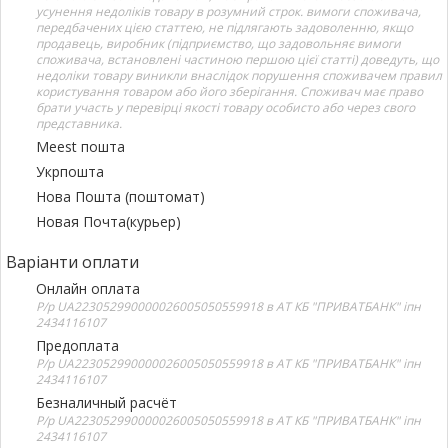
усунення недоліків товару в розумний строк. вимоги споживача,
передбачених цією статтею, не підлягають задоволенню, якщо
продавець, виробник (підприємство, що задовольняє вимоги
споживача, встановлені частиною першою цієї статті) доведуть, що
недоліки товару виникли внаслідок порушення споживачем правил
користування товаром або його зберігання. Споживач має право
брати участь у перевірці якості товару особисто або через свого
представника.
Meest пошта
Укрпошта
Нова Пошта (поштомат)
Новая Почта(курьер)
Варіанти оплати
Онлайн оплата
Р/р UA223052990000026005050559918 в АТ КБ "ПРИВАТБАНК" іпн
2434116107
Предоплата
Р/р UA223052990000026005050559918 в АТ КБ "ПРИВАТБАНК" іпн
2434116107
Безналичный расчёт
Р/р UA223052990000026005050559918 в АТ КБ "ПРИВАТБАНК" іпн
2434116107