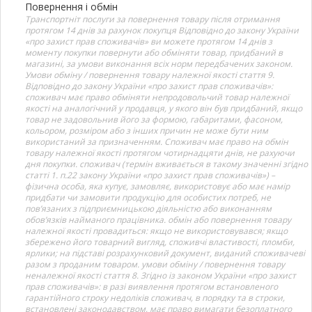
Повернення і обмін
Транспортніт послуги за повернення товару після отримання
протягом 14 днів за рахунок покупця Відповідно до закону України
«про захист прав споживачів» ви можете протягом 14 днів з
моменту покупки повернути або обміняти товар, придбаний в
магазині, за умови виконання всіх норм передбачених законом.
Умови обміну / повернення товару належної якості стаття 9.
Відповідно до закону України «про захист прав споживачів»:
споживач має право обміняти непродовольчий товар належної
якості на аналогічний у продавця, у якого він був придбаний, якщо
товар не задовольнив його за формою, габаритами, фасоном,
кольором, розміром або з інших причин не може бути ним
використаний за призначенням. Споживач має право на обмін
товару належної якості протягом чотирнадцяти днів, не рахуючи
дня покупки. споживач (термін вживається в такому значенні згідно
статті 1. п.22 закону України «про захист прав споживачів») –
фізична особа, яка купує, замовляє, використовує або має намір
придбати чи замовити продукцію для особистих потреб, не
пов’язаних з підприємницькою діяльністю або виконанням
обов’язків найманого працівника. обмін або повернення товару
належної якості провадиться: якщо не використовувався; якщо
збережено його товарний вигляд, споживчі властивості, пломби,
ярлики; на підставі розрахунковий документ, виданий споживачеві
разом з проданим товаром. умови обміну / повернення товару
неналежної якості стаття 8. Згідно із законом України «про захист
прав споживачів»: в разі виявлення протягом встановленого
гарантійного строку недоліків споживач, в порядку та в строки,
встановлені законодавством, має право вимагати безоплатного