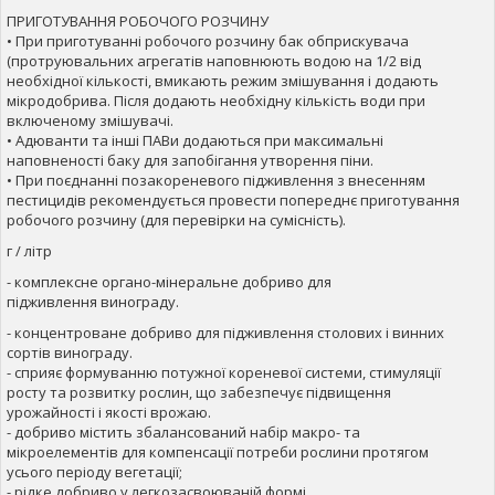
ПРИГОТУВАННЯ РОБОЧОГО РОЗЧИНУ
• При приготуванні робочого розчину бак обприскувача
(протруювальних агрегатів наповнюють водою на 1/2 від
необхідної кількості, вмикають режим змішування і додають
мікродобрива. Після додають необхідну кількість води при
включеному змішувачі.
• Адюванти та інші ПАВи додаються при максимальні
наповненості баку для запобігання утворення піни.
• При поєднанні позакореневого підживлення з внесенням
пестицидів рекомендується провести попереднє приготування
робочого розчину (для перевірки на сумісність).
г / літр
- комплексне органо-мінеральне добриво для
підживлення винограду.
- концентроване добриво для підживлення столових і винних
сортів винограду.
- сприяє формуванню потужної кореневої системи, стимуляції
росту та розвитку рослин, що забезпечує підвищення
урожайності і якості врожаю.
- добриво містить збалансований набір макро- та
мікроелементів для компенсації потреби рослини протягом
усього періоду вегетації;
- рідке добриво у легкозасвоюваній формі.