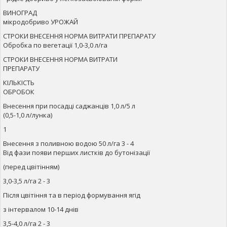
ВИНОГРАД
мікродобриво УРОЖАЙ
СТРОКИ ВНЕСЕННЯ НОРМА ВИТРАТИ ПРЕПАРАТУ
Обробка по вегетації 1,0-3,0 л/га
СТРОКИ ВНЕСЕННЯ НОРМА ВИТРАТИ
ПРЕПАРАТУ
КІЛЬКІСТЬ
ОБРОБОК
Внесення при посадці саджанців 1,0 л/5 л
(0,5-1,0 л/лунка)
1
Внесення з поливною водою 50 л/га 3 - 4
Від фази появи перших листків до бутонізації
(перед цвітінням)
3,0-3,5 л/га 2 - 3
Після цвітіння та в період формування ягід
з інтервалом 10-14 днів
3,5-4,0 л/га 2 - 3