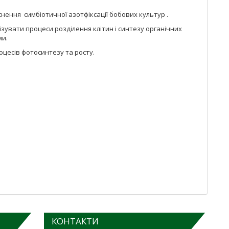
ення симбіотичної азотфіксації бобових культур .
зувати процеси розділення клітин і синтезу органічних
ми.
цесів фотосинтезу та росту.
КОНТАКТИ