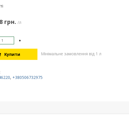
:
ті
8 грн.
/л
+
Мінімальне замовлення від 1 л
Купити
:
46220
,
+380506732975