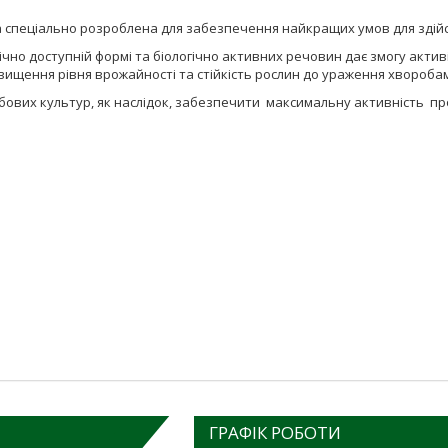
спеціально розроблена для забезпечення найкращих умов для здійсн
чно доступній формі та біологічно активних речовин дає змогу активі
вищення рівня врожайності та стійкість рослин до ураження хвороба
ових культур, як наслідок, забезпечити максимальну активність про
ГРАФІК РОБОТИ