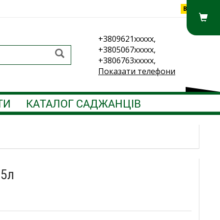
Вхід
+3809621xxxxx,
+3805067xxxxx,
+3806763xxxxx,
Показати телефони
ТИ
КАТАЛОГ САДЖАНЦІВ
 5л