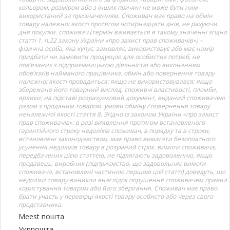
кольором, розміром або з інших причин не може бути ним
використаний за призначенням. Споживач має право на обмін
товару належної якості протягом чотирнадцяти днів, не рахуючи
дня покупки. споживач (термін вживається в такому значенні згідно
статті 1. п.22 закону України «про захист прав споживачів») –
фізична особа, яка купує, замовляє, використовує або має намір
придбати чи замовити продукцію для особистих потреб, не
пов’язаних з підприємницькою діяльністю або виконанням
обов’язків найманого працівника. обмін або повернення товару
належної якості провадиться: якщо не використовувався; якщо
збережено його товарний вигляд, споживчі властивості, пломби,
ярлики; на підставі розрахунковий документ, виданий споживачеві
разом з проданим товаром. умови обміну / повернення товару
неналежної якості стаття 8. Згідно із законом України «про захист
прав споживачів»: в разі виявлення протягом встановленого
гарантійного строку недоліків споживач, в порядку та в строки,
встановлені законодавством, має право вимагати безоплатного
усунення недоліків товару в розумний строк. вимоги споживача,
передбачених цією статтею, не підлягають задоволенню, якщо
продавець, виробник (підприємство, що задовольняє вимоги
споживача, встановлені частиною першою цієї статті) доведуть, що
недоліки товару виникли внаслідок порушення споживачем правил
користування товаром або його зберігання. Споживач має право
брати участь у перевірці якості товару особисто або через свого
представника.
Meest пошта
Укрпошта