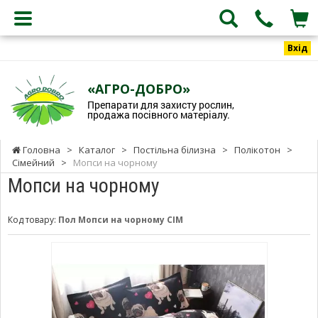
Вхід
«АГРО-ДОБРО»
Препарати для захисту рослин,
продажа посівного матеріалу.
Головна
>
Каталог
>
Постільна білизна
>
Полікотон
>
Сімейний
>
Мопси на чорному
Мопси на чорному
Код товару:
Пол Мопси на чорному СІМ