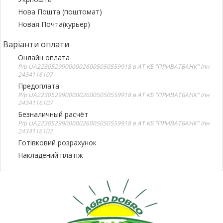
Нова Пошта (поштомат)
Новая Почта(курьер)
Варіанти оплати
Онлайн оплата
Р/р UA223052990000026005050559918 в АТ КБ "ПРИВАТБАНК" іпн
2434116107
Предоплата
Р/р UA223052990000026005050559918 в АТ КБ "ПРИВАТБАНК" іпн
2434116107
Безналичный расчёт
Р/р UA223052990000026005050559918 в АТ КБ "ПРИВАТБАНК" іпн
2434116107
Готівковий розрахунок
Накладений платіж