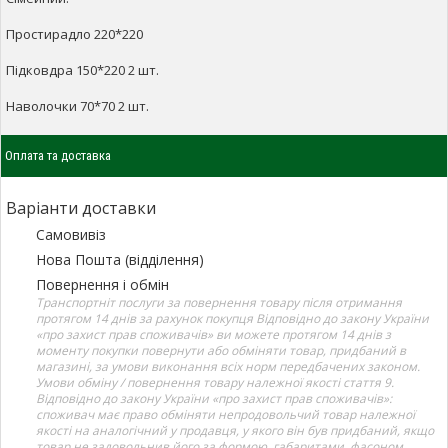
Простирадло 220*220
Підковдра 150*220 2 шт.
Наволочки 70*70 2 шт.
Оплата та доставка
Варіанти доставки
Самовивіз
Нова Пошта (відділення)
Повернення і обмін
Транспортніт послуги за повернення товару після отримання
протягом 14 днів за рахунок покупця Відповідно до закону України
«про захист прав споживачів» ви можете протягом 14 днів з
моменту покупки повернути або обміняти товар, придбаний в
магазині, за умови виконання всіх норм передбачених законом.
Умови обміну / повернення товару належної якості стаття 9.
Відповідно до закону України «про захист прав споживачів»:
споживач має право обміняти непродовольчий товар належної
якості на аналогічний у продавця, у якого він був придбаний, якщо
товар не задовольнив його за формою, габаритами, фасоном,