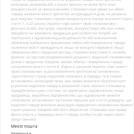
кольором, розміром або з інших причин не може бути ним
використаний за призначенням. Споживач має право на обмін
товару належної якості протягом чотирнадцяти днів, не рахуючи
дня покупки. споживач (термін вживається в такому значенні згідно
статті 1. п.22 закону України «про захист прав споживачів») –
фізична особа, яка купує, замовляє, використовує або має намір
придбати чи замовити продукцію для особистих потреб, не
пов’язаних з підприємницькою діяльністю або виконанням
обов’язків найманого працівника. обмін або повернення товару
належної якості провадиться: якщо не використовувався; якщо
збережено його товарний вигляд, споживчі властивості, пломби,
ярлики; на підставі розрахунковий документ, виданий споживачеві
разом з проданим товаром. умови обміну / повернення товару
неналежної якості стаття 8. Згідно із законом України «про захист
прав споживачів»: в разі виявлення протягом встановленого
гарантійного строку недоліків споживач, в порядку та в строки,
встановлені законодавством, має право вимагати безоплатного
усунення недоліків товару в розумний строк. вимоги споживача,
передбачених цією статтею, не підлягають задоволенню, якщо
продавець, виробник (підприємство, що задовольняє вимоги
споживача, встановлені частиною першою цієї статті) доведуть, що
недоліки товару виникли внаслідок порушення споживачем правил
користування товаром або його зберігання. Споживач має право
брати участь у перевірці якості товару особисто або через свого
представника.
Meest пошта
Укрпошта