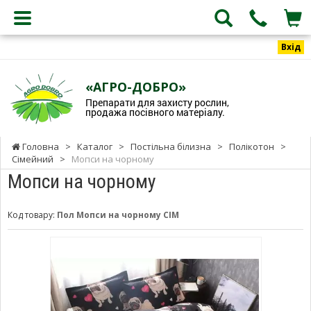
Вхід
«АГРО-ДОБРО»
Препарати для захисту рослин,
продажа посівного матеріалу.
Головна
>
Каталог
>
Постільна білизна
>
Полікотон
>
Сімейний
>
Мопси на чорному
Мопси на чорному
Код товару:
Пол Мопси на чорному СІМ