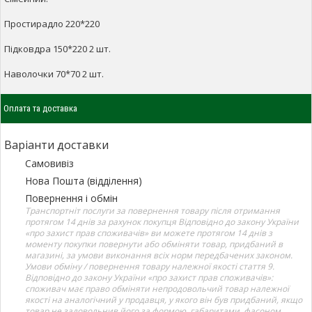
Простирадло 220*220
Підковдра 150*220 2 шт.
Наволочки 70*70 2 шт.
Оплата та доставка
Варіанти доставки
Самовивіз
Нова Пошта (відділення)
Повернення і обмін
Транспортніт послуги за повернення товару після отримання
протягом 14 днів за рахунок покупця Відповідно до закону України
«про захист прав споживачів» ви можете протягом 14 днів з
моменту покупки повернути або обміняти товар, придбаний в
магазині, за умови виконання всіх норм передбачених законом.
Умови обміну / повернення товару належної якості стаття 9.
Відповідно до закону України «про захист прав споживачів»:
споживач має право обміняти непродовольчий товар належної
якості на аналогічний у продавця, у якого він був придбаний, якщо
товар не задовольнив його за формою, габаритами, фасоном,