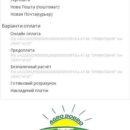
Нова Пошта (поштомат)
Новая Почта(курьер)
Варіанти оплати
Онлайн оплата
Р/р UA223052990000026005050559918 в АТ КБ "ПРИВАТБАНК" іпн
2434116107
Предоплата
Р/р UA223052990000026005050559918 в АТ КБ "ПРИВАТБАНК" іпн
2434116107
Безналичный расчёт
Р/р UA223052990000026005050559918 в АТ КБ "ПРИВАТБАНК" іпн
2434116107
Готівковий розрахунок
Накладений платіж