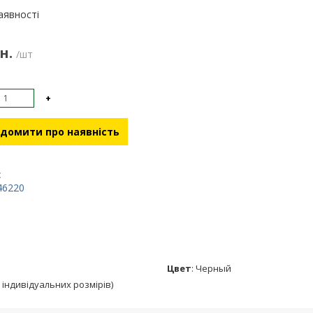
:
аявності
н.
/шт
+
домити про наявність
:
46220
Цвет
:
Черный
 індивідуальних розмірів)