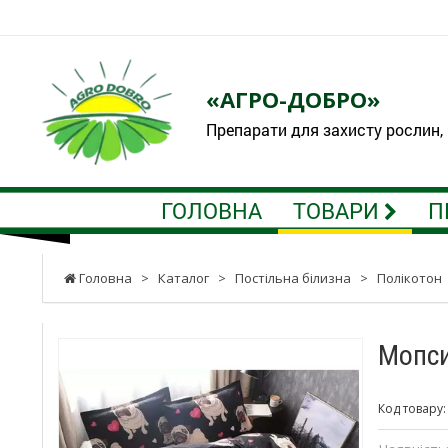
«АГРО-ДОБРО»
Препарати для захисту рослин,
ГОЛОВНА
ТОВАРИ
П
Головна
>
Каталог
>
Постільна білизна
>
Полікотон
Мопси
Код товару