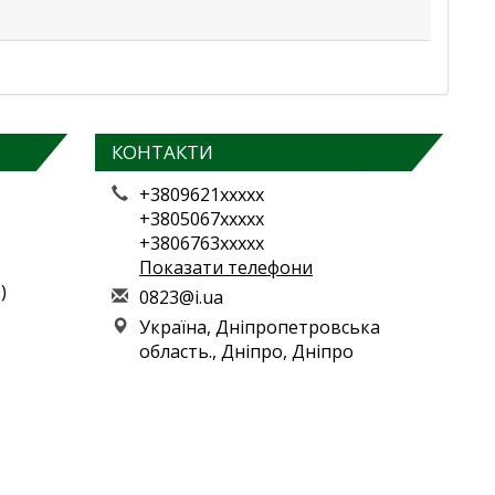
КОНТАКТИ
+3809621xxxxx
+3805067xxxxx
+3806763xxxxx
Показати телефони
)
0
823
@i.
ua
Україна, Дніпропетровська
область., Дніпро, Дніпро