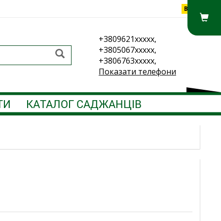
Вхід
+3809621xxxxx,
+3805067xxxxx,
+3806763xxxxx,
Показати телефони
ТИ
КАТАЛОГ САДЖАНЦІВ