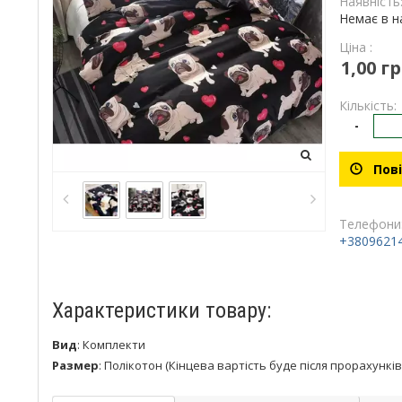
Наявність
Немає в н
Ціна :
1,00 гр
Кількість:
-
Пові
Телефони
+3809621
Характеристики товару:
Вид
:
Комплекти
Размер
:
Полікотон (Кінцева вартість буде після прорахунків