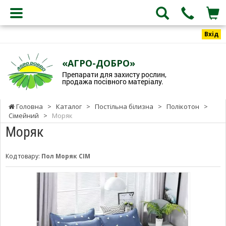
Вхід
«АГРО-ДОБРО»
Препарати для захисту рослин,
продажа посівного матеріалу.
Головна
>
Каталог
>
Постільна білизна
>
Полікотон
>
Сімейний
>
Моряк
Моряк
Код товару:
Пол Моряк СІМ