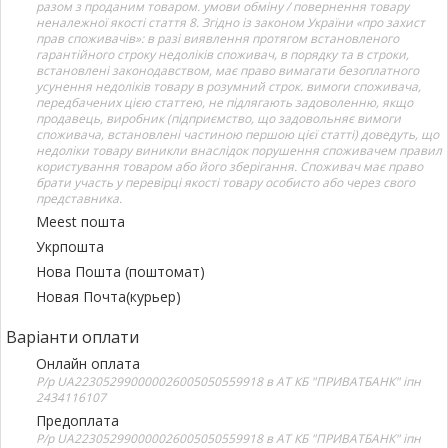
разом з проданим товаром. умови обміну / повернення товару
неналежної якості стаття 8. Згідно із законом України «про захист
прав споживачів»: в разі виявлення протягом встановленого
гарантійного строку недоліків споживач, в порядку та в строки,
встановлені законодавством, має право вимагати безоплатного
усунення недоліків товару в розумний строк. вимоги споживача,
передбачених цією статтею, не підлягають задоволенню, якщо
продавець, виробник (підприємство, що задовольняє вимоги
споживача, встановлені частиною першою цієї статті) доведуть, що
недоліки товару виникли внаслідок порушення споживачем правил
користування товаром або його зберігання. Споживач має право
брати участь у перевірці якості товару особисто або через свого
представника.
Meest пошта
Укрпошта
Нова Пошта (поштомат)
Новая Почта(курьер)
Варіанти оплати
Онлайн оплата
Р/р UA223052990000026005050559918 в АТ КБ "ПРИВАТБАНК" іпн
2434116107
Предоплата
Р/р UA223052990000026005050559918 в АТ КБ "ПРИВАТБАНК" іпн