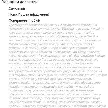
Варіанти доставки
Самовивіз
Нова Пошта (відділення)
Повернення і обмін
Транспортніт послуги за повернення товару після отримання
протягом 14 днів за рахунок покупця Відповідно до закону України
«про захист прав споживачів» ви можете протягом 14 днів з
моменту покупки повернути або обміняти товар, придбаний в
магазині, за умови виконання всіх норм передбачених законом.
Умови обміну / повернення товару належної якості стаття 9.
Відповідно до закону України «про захист прав споживачів»:
споживач має право обміняти непродовольчий товар належної
якості на аналогічний у продавця, у якого він був придбаний, якщо
товар не задовольнив його за формою, габаритами, фасоном,
кольором, розміром або з інших причин не може бути ним
використаний за призначенням. Споживач має право на обмін
товару належної якості протягом чотирнадцяти днів, не рахуючи
дня покупки. споживач (термін вживається в такому значенні згідно
статті 1. п.22 закону України «про захист прав споживачів») –
фізична особа, яка купує, замовляє, використовує або має намір
придбати чи замовити продукцію для особистих потреб, не
пов’язаних з підприємницькою діяльністю або виконанням
обов’язків найманого працівника. обмін або повернення товару
належної якості провадиться: якщо не використовувався; якщо
збережено його товарний вигляд, споживчі властивості, пломби,
ярлики; на підставі розрахунковий документ, виданий споживачеві