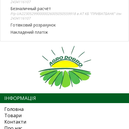
2434116107
Безналичный расчёт
Р/р UA223052990000026005050559918 в АТ КБ "ПРИВАТБАНК" іпн
2434116107
Готівковий розрахунок
Накладений платіж
ІНФОРМАЦІЯ
Головна
Товари
Контакти
Про нас