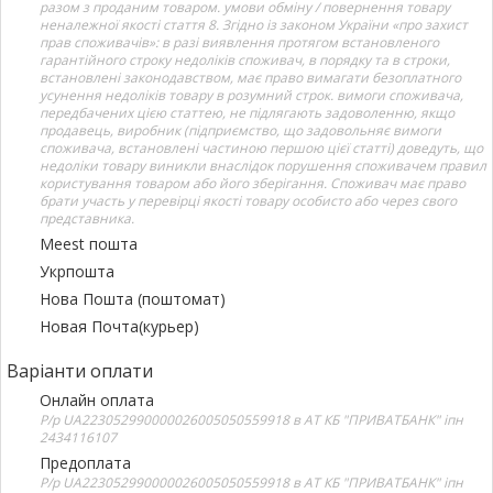
разом з проданим товаром. умови обміну / повернення товару
неналежної якості стаття 8. Згідно із законом України «про захист
прав споживачів»: в разі виявлення протягом встановленого
гарантійного строку недоліків споживач, в порядку та в строки,
встановлені законодавством, має право вимагати безоплатного
усунення недоліків товару в розумний строк. вимоги споживача,
передбачених цією статтею, не підлягають задоволенню, якщо
продавець, виробник (підприємство, що задовольняє вимоги
споживача, встановлені частиною першою цієї статті) доведуть, що
недоліки товару виникли внаслідок порушення споживачем правил
користування товаром або його зберігання. Споживач має право
брати участь у перевірці якості товару особисто або через свого
представника.
Meest пошта
Укрпошта
Нова Пошта (поштомат)
Новая Почта(курьер)
Варіанти оплати
Онлайн оплата
Р/р UA223052990000026005050559918 в АТ КБ "ПРИВАТБАНК" іпн
2434116107
Предоплата
Р/р UA223052990000026005050559918 в АТ КБ "ПРИВАТБАНК" іпн