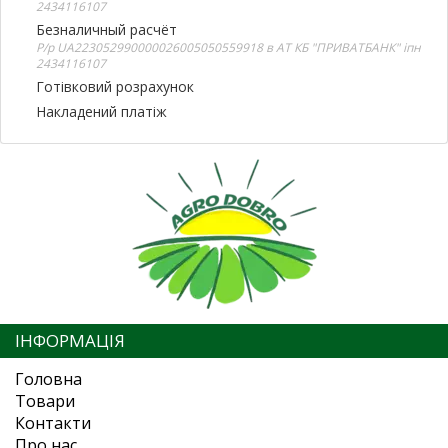
2434116107
Безналичный расчёт
Р/р UA223052990000026005050559918 в АТ КБ "ПРИВАТБАНК" іпн
2434116107
Готівковий розрахунок
Накладений платіж
ІНФОРМАЦІЯ
Головна
Товари
Контакти
Про нас