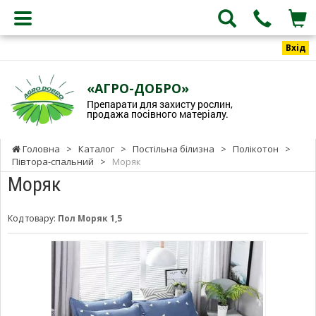
Вхід
«АГРО-ДОБРО»
Препарати для захисту рослин,
продажа посівного матеріалу.
Головна
>
Каталог
>
Постільна білизна
>
Полікотон
>
Півтора-спальний
>
Моряк
Моряк
Код товару:
Пол Моряк 1,5