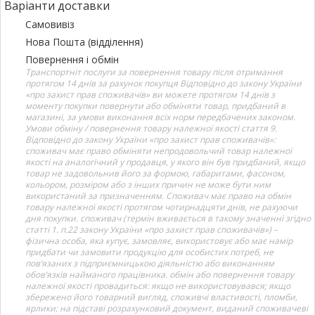
Варіанти доставки
Самовивіз
Нова Пошта (відділення)
Повернення і обмін
Транспортніт послуги за повернення товару після отримання
протягом 14 днів за рахунок покупця Відповідно до закону України
«про захист прав споживачів» ви можете протягом 14 днів з
моменту покупки повернути або обміняти товар, придбаний в
магазині, за умови виконання всіх норм передбачених законом.
Умови обміну / повернення товару належної якості стаття 9.
Відповідно до закону України «про захист прав споживачів»:
споживач має право обміняти непродовольчий товар належної
якості на аналогічний у продавця, у якого він був придбаний, якщо
товар не задовольнив його за формою, габаритами, фасоном,
кольором, розміром або з інших причин не може бути ним
використаний за призначенням. Споживач має право на обмін
товару належної якості протягом чотирнадцяти днів, не рахуючи
дня покупки. споживач (термін вживається в такому значенні згідно
статті 1. п.22 закону України «про захист прав споживачів») –
фізична особа, яка купує, замовляє, використовує або має намір
придбати чи замовити продукцію для особистих потреб, не
пов’язаних з підприємницькою діяльністю або виконанням
обов’язків найманого працівника. обмін або повернення товару
належної якості провадиться: якщо не використовувався; якщо
збережено його товарний вигляд, споживчі властивості, пломби,
ярлики; на підставі розрахунковий документ, виданий споживачеві