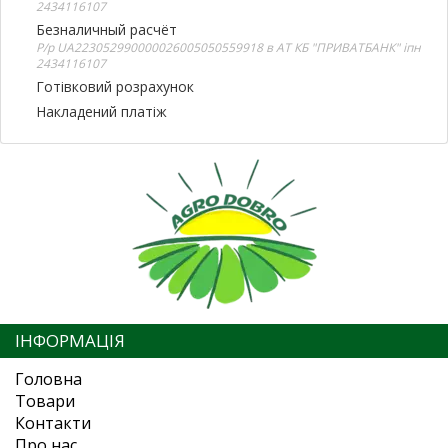
2434116107
Безналичный расчёт
Р/р UA223052990000026005050559918 в АТ КБ "ПРИВАТБАНК" іпн
2434116107
Готівковий розрахунок
Накладений платіж
ІНФОРМАЦІЯ
Головна
Товари
Контакти
Про нас