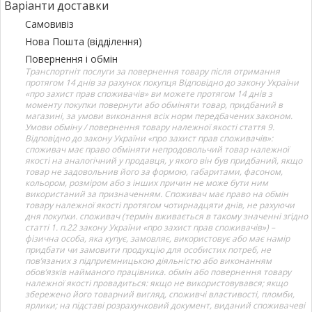
Варіанти доставки
Самовивіз
Нова Пошта (відділення)
Повернення і обмін
Транспортніт послуги за повернення товару після отримання
протягом 14 днів за рахунок покупця Відповідно до закону України
«про захист прав споживачів» ви можете протягом 14 днів з
моменту покупки повернути або обміняти товар, придбаний в
магазині, за умови виконання всіх норм передбачених законом.
Умови обміну / повернення товару належної якості стаття 9.
Відповідно до закону України «про захист прав споживачів»:
споживач має право обміняти непродовольчий товар належної
якості на аналогічний у продавця, у якого він був придбаний, якщо
товар не задовольнив його за формою, габаритами, фасоном,
кольором, розміром або з інших причин не може бути ним
використаний за призначенням. Споживач має право на обмін
товару належної якості протягом чотирнадцяти днів, не рахуючи
дня покупки. споживач (термін вживається в такому значенні згідно
статті 1. п.22 закону України «про захист прав споживачів») –
фізична особа, яка купує, замовляє, використовує або має намір
придбати чи замовити продукцію для особистих потреб, не
пов’язаних з підприємницькою діяльністю або виконанням
обов’язків найманого працівника. обмін або повернення товару
належної якості провадиться: якщо не використовувався; якщо
збережено його товарний вигляд, споживчі властивості, пломби,
ярлики; на підставі розрахунковий документ, виданий споживачеві