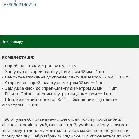
+380962146220
Опис товару
Комплектація:
- Спрей-шланг діаметром 32 мм – 10 м
- Заглушка до спрей-шлангу діаметром 32 мм – 1 шт.
- Ремонтне з'єднання до спрей-шлангу діаметром 32 мм 一 1 шт.
- Стартер до спрей-шлангу діаметром 32 мм 一 1 шт.
- Заглушка кілок до спрей-шлангу діаметром 32 мм 一 1 шт.
- Різьба 1" зі збільшеним внутрішнім діаметром 一 1 шт.
- Швидкознімний конектор 3/4" зі збільшеним внутрішнім
діаметром 一 1 шт.
Набір Туман 60 призначений для спрей поливу присадибних
ділянок, городів, клумб, газонів і т.д. Зручність набору полягає в
швидкому та легкому монтажі, а також можливістю регулювати
площу поливу. Набір зібраний "під ключ" і підключається до 3/4"