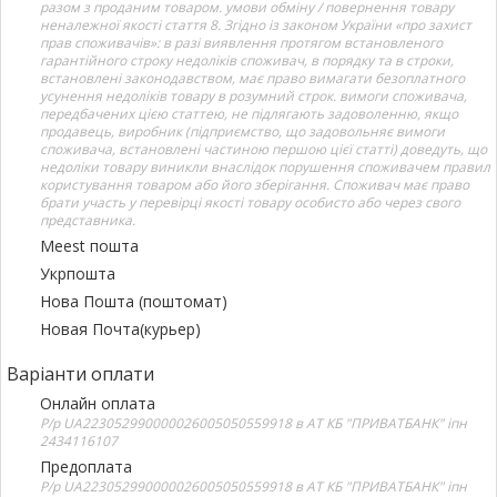
разом з проданим товаром. умови обміну / повернення товару
неналежної якості стаття 8. Згідно із законом України «про захист
прав споживачів»: в разі виявлення протягом встановленого
гарантійного строку недоліків споживач, в порядку та в строки,
встановлені законодавством, має право вимагати безоплатного
усунення недоліків товару в розумний строк. вимоги споживача,
передбачених цією статтею, не підлягають задоволенню, якщо
продавець, виробник (підприємство, що задовольняє вимоги
споживача, встановлені частиною першою цієї статті) доведуть, що
недоліки товару виникли внаслідок порушення споживачем правил
користування товаром або його зберігання. Споживач має право
брати участь у перевірці якості товару особисто або через свого
представника.
Meest пошта
Укрпошта
Нова Пошта (поштомат)
Новая Почта(курьер)
Варіанти оплати
Онлайн оплата
Р/р UA223052990000026005050559918 в АТ КБ "ПРИВАТБАНК" іпн
2434116107
Предоплата
Р/р UA223052990000026005050559918 в АТ КБ "ПРИВАТБАНК" іпн