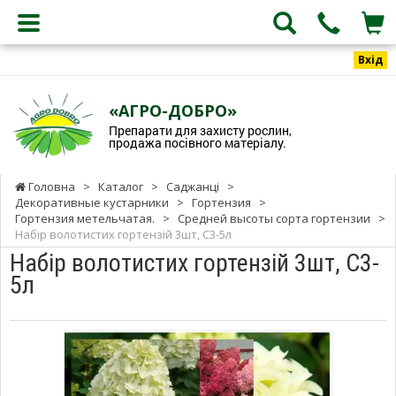
Вхід
«АГРО-ДОБРО»
Препарати для захисту рослин,
продажа посівного матеріалу.
Головна
>
Каталог
>
Саджанці
>
Декоративные кустарники
>
Гортензия
>
Гортензия метельчатая.
>
Средней высоты сорта гортензии
>
Набір волотистих гортензій 3шт, С3-5л
Набір волотистих гортензій 3шт, С3-
5л