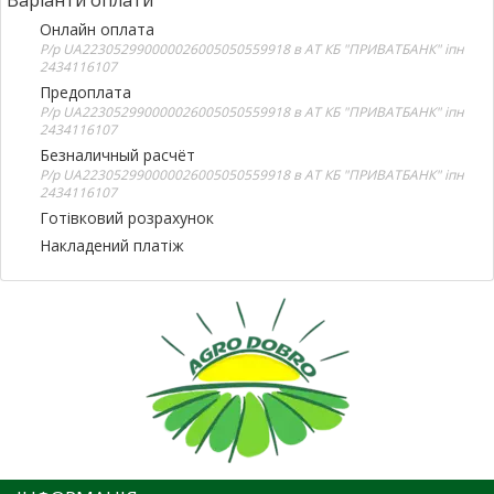
Онлайн оплата
Р/р UA223052990000026005050559918 в АТ КБ "ПРИВАТБАНК" іпн
2434116107
Предоплата
Р/р UA223052990000026005050559918 в АТ КБ "ПРИВАТБАНК" іпн
2434116107
Безналичный расчёт
Р/р UA223052990000026005050559918 в АТ КБ "ПРИВАТБАНК" іпн
2434116107
Готівковий розрахунок
Накладений платіж