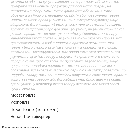
фізична особа, яка купує, замовляє, використовує або має намір
придбати чи замовити продукцію для особистих потреб, не
пов’язаних з підприємницькою діяльністю або виконанням
обов’язків найманого працівника. обмін або повернення товару
належної якості провадиться: якщо не використовувався; якщо
збережено його товарний вигляд, споживчі властивості, пломби,
ярлики; на підставі розрахунковий документ, виданий споживачеві
разом з проданим товаром. умови обміну / повернення товару
неналежної якості стаття 8. Згідно із законом України «про захист
прав споживачів»: в разі виявлення протягом встановленого
гарантійного строку недоліків споживач, в порядку та в строки,
встановлені законодавством, має право вимагати безоплатного
усунення недоліків товару в розумний строк. вимоги споживача,
передбачених цією статтею, не підлягають задоволенню, якщо
продавець, виробник (підприємство, що задовольняє вимоги
споживача, встановлені частиною першою цієї статті) доведуть, що
недоліки товару виникли внаслідок порушення споживачем правил
користування товаром або його зберігання. Споживач має право
брати участь у перевірці якості товару особисто або через свого
представника.
Meest пошта
Укрпошта
Нова Пошта (поштомат)
Новая Почта(курьер)
Варіанти оплати