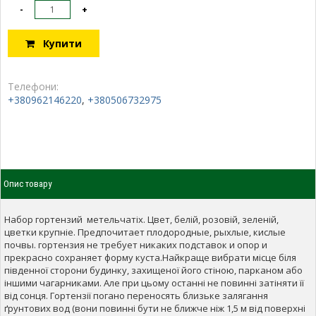
-
+
Купити
Телефони:
+380962146220
,
+380506732975
Опис товару
Набор гортензий метельчатіх. Цвет, белій, розовій, зеленій,
цветки крупніе. Предпочитает плодородные, рыхлые, кислые
почвы. гортензия не требует никаких подставок и опор и
прекрасно сохраняет форму куста.Найкраще вибрати місце біля
південної сторони будинку, захищеної його стіною, парканом або
іншими чагарниками. Але при цьому останні не повинні затіняти її
від сонця. Гортензії погано переносять близьке залягання
ґрунтових вод (вони повинні бути не ближче ніж 1,5 м від поверхні