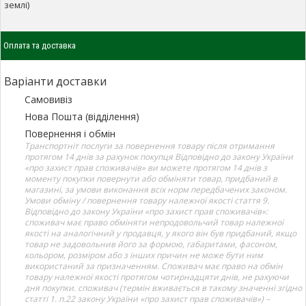
землі)
Оплата та доставка
Варіанти доставки
Самовивіз
Нова Пошта (відділення)
Повернення і обмін
Транспортніт послуги за повернення товару після отримання
протягом 14 днів за рахунок покупця Відповідно до закону України
«про захист прав споживачів» ви можете протягом 14 днів з
моменту покупки повернути або обміняти товар, придбаний в
магазині, за умови виконання всіх норм передбачених законом.
Умови обміну / повернення товару належної якості стаття 9.
Відповідно до закону України «про захист прав споживачів»:
споживач має право обміняти непродовольчий товар належної
якості на аналогічний у продавця, у якого він був придбаний, якщо
товар не задовольнив його за формою, габаритами, фасоном,
кольором, розміром або з інших причин не може бути ним
використаний за призначенням. Споживач має право на обмін
товару належної якості протягом чотирнадцяти днів, не рахуючи
дня покупки. споживач (термін вживається в такому значенні згідно
статті 1. п.22 закону України «про захист прав споживачів») –