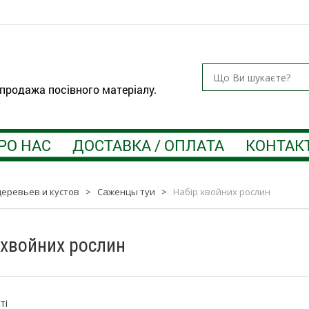
 продажа посівного матеріалу.
РО НАС
ДОСТАВКА / ОПЛАТА
КОНТАК
еревьев и кустов
>
Саженцы туи
>
Набір хвойних рослин
 хвойних рослин
:
ті