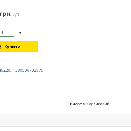
 грн.
/уп
+
Купити
:
46220
,
+380506732975
Висота
:
Карликовий