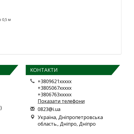
 0,5 м
КОНТАКТИ
+3809621xxxxx
+3805067xxxxx
+3806763xxxxx
Показати телефони
)
0
823
@i.
ua
Україна, Дніпропетровська
область., Дніпро, Дніпро