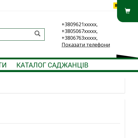
Вхід
+3809621xxxxx,
+3805067xxxxx,
+3806763xxxxx,
Показати телефони
ТИ
КАТАЛОГ САДЖАНЦІВ