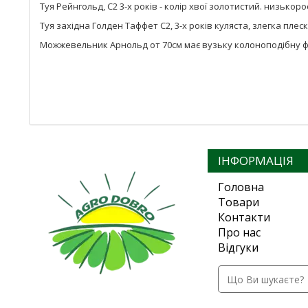
Туя Рейнгольд, С2 3-х років - колір хвої золотистий. низькоро
Туя західна Голден Таффет С2, 3-х років куляста, злегка плеск
Можжевельник Арнольд от 70см має вузьку колоноподібну форм
ІНФОРМАЦІЯ
Головна
Товари
Контакти
Про нас
Відгуки