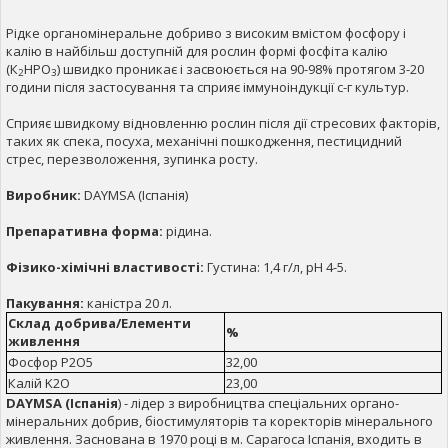
Рідке органомінеральне добриво з високим вмістом фосфору і
калію в найбільш доступній для рослин формі фосфіта калію
(К
НРО
) швидко проникає і засвоюється на 90-98% протягом 3-20
2
3
години після застосування та сприяє іммуноіндукції с-г культур.
Сприяє швидкому відновленню рослин після дії стресових факторів,
таких як спека, посуха, механічні пошкодження, пестицидний
стрес, перезволоження, зупинка росту.
Виробник:
DAYMSA (Іспанія)
Препаративна форма:
рідина.
Фізико-хімічні властивості:
Густина: 1,4 г/л, pH 4-5.
Пакування:
каністра 20 л.
Склад добрива/Елементи
%
живлення
Фосфор P2O5
32,00
Калій K2O
23,00
DAYMSA
(Іспанія
) - лідер з виробництва спеціальних органо-
мінеральних добрив, біостимуляторів та коректорів мінерального
живлення. Заснована в 1970 році в м. Сарагоса Іспанія, входить в