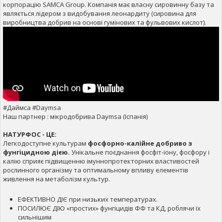
корпорацію SAMCA Group. Компанія має власну сировинну базу та
являється лідером з видобування леонардиту (сировина для
виробництва добрив на основі гумінових та фульвових кислот).
#Даймса #Daymsa
Наш партнер : мікродобрива Daymsa (Іспанія)
НАТУРФОС - ЦЕ:
Легкодоступне культурам
фосфорно-калійне добриво з
фунгіцидною дією.
Унікальне поєднання фосфіт-іону, фосфору і
калію сприяє підвищенню імуннопротекторних властивостей
рослинного організму та оптимальному впливу елементів
живлення на метаболізм культур.
ЕФЕКТИВНО ДІЄ при низьких температурах.
ПОСИЛЮЄ ДІЮ «простих» фунгіцидів ФФ та КД, роблячи їх
сильнішим