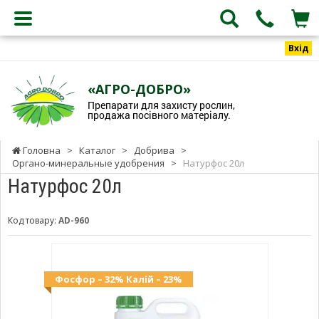
Вхід
«АГРО-ДОБРО»
Препарати для захисту рослин,
продажа посівного матеріалу.
Головна
>
Каталог
>
Добрива
>
Органо-минеральные удобрения
>
Натурфос 20л
Натурфос 20л
Код товару:
AD-960
Фосфор – 32% Калій – 23%