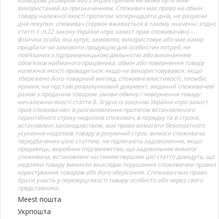
кольором, розміром або з інших причин не може бути ним
використаний за призначенням. Споживач має право на обмін
товару належної якості протягом чотирнадцяти днів, не рахуючи
дня покупки. споживач (термін вживається в такому значенні згідно
статті 1. п.22 закону України «про захист прав споживачів») –
фізична особа, яка купує, замовляє, використовує або має намір
придбати чи замовити продукцію для особистих потреб, не
пов’язаних з підприємницькою діяльністю або виконанням
обов’язків найманого працівника. обмін або повернення товару
належної якості провадиться: якщо не використовувався; якщо
збережено його товарний вигляд, споживчі властивості, пломби,
ярлики; на підставі розрахунковий документ, виданий споживачеві
разом з проданим товаром. умови обміну / повернення товару
неналежної якості стаття 8. Згідно із законом України «про захист
прав споживачів»: в разі виявлення протягом встановленого
гарантійного строку недоліків споживач, в порядку та в строки,
встановлені законодавством, має право вимагати безоплатного
усунення недоліків товару в розумний строк. вимоги споживача,
передбачених цією статтею, не підлягають задоволенню, якщо
продавець, виробник (підприємство, що задовольняє вимоги
споживача, встановлені частиною першою цієї статті) доведуть, що
недоліки товару виникли внаслідок порушення споживачем правил
користування товаром або його зберігання. Споживач має право
брати участь у перевірці якості товару особисто або через свого
представника.
Meest пошта
Укрпошта