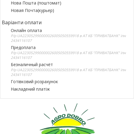
Нова Пошта (поштомат)
Новая Почта(курьер)
Варіанти оплати
Онлайн оплата
Р/р UA223052990000026005050559918 в АТ КБ "ПРИВАТБАНК" іпн
2434116107
Предоплата
Р/р UA223052990000026005050559918 в АТ КБ "ПРИВАТБАНК" іпн
2434116107
Безналичный расчёт
Р/р UA223052990000026005050559918 в АТ КБ "ПРИВАТБАНК" іпн
2434116107
Готівковий розрахунок
Накладений платіж