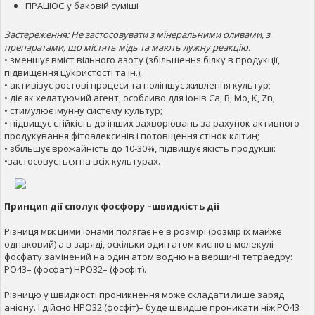
ПРАЦЮЄ у баковій суміші
Застереження: Не застосовувати з мінеральними оливами, з
препаратами, що містять мідь та мають лужну реакцію.
• зменшує вміст вільного азоту (збільшення білку в продукції,
підвищення цукристості та ін.);
• активізує ростові процеси та поліпшує живлення культур;
• діє як хелатуючий агент, особливо для іонів Са, В, Мо, К, Zn;
• стимулює імунну систему культур;
• підвищує стійкість до інших захворювань за рахунок активного
продукування фітоалексинів і потовщення стінок клітин;
• збільшує врожайність до 10-30%, підвищує якість продукції:
•застосовується на всіх культурах.
Принцип дії сполук фосфору –швидкість дії
Різниця між цими іонами полягає не в розмірі (розмір їх майже
однаковий) а в заряді, оскільки один атом кисню в молекулі
фосфату замінений на один атом водню на вершині тетраедру:
РО43– (фосфат) HPO32– (фосфіт).
Різницю у швидкості проникнення може складати лише заряд
аніону. І дійсно HPO32 (фосфіт)– буде швидше проникати ніж РО43