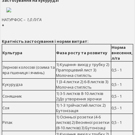
Застосування на кукурудзі
НАТУРФОС –
1,0 Л/ГА
+
Кратність застосування і норми витрат:
Норма
Культура
Фаза росту та розвитку
внесення,
л/га
1) Кущіння- вихід у трубку 2)
Зернові колосові (озима та
Прапорцевий лист 3)
0,5 - 1
яра пшениця і ячмінь)
Молочна стиглість
1 )3-4 листки 2) 6-8 листків 3)
Кукурудза
0,5 - 1
Молочна стиглість
1) 3-5 листків 8-10 листків
Соняшник
0,5 - 1
2)До утворення зірочки
1) 1-3 трійчастий листок 2)
Соя
0,5 - 1
Бутонізація
1) Осінньої розетки (4-6
Ріпак
листків) 2) Весняної розетки
0,5 - 1
(8-10 листків) 3) Бутонізаці
1) Кущіння, вихід у трубку 2)