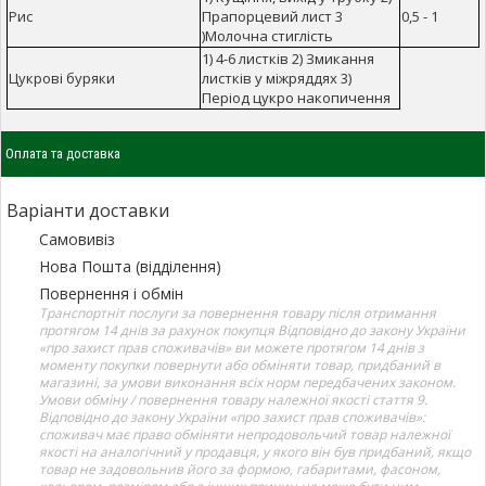
Рис
Прапорцевий лист 3
0,5 - 1
)Молочна стиглість
1) 4-6 листків 2) Змикання
Цукрові буряки
листків у міжряддях 3)
Період цукро накопичення
Оплата та доставка
Варіанти доставки
Самовивіз
Нова Пошта (відділення)
Повернення і обмін
Транспортніт послуги за повернення товару після отримання
протягом 14 днів за рахунок покупця Відповідно до закону України
«про захист прав споживачів» ви можете протягом 14 днів з
моменту покупки повернути або обміняти товар, придбаний в
магазині, за умови виконання всіх норм передбачених законом.
Умови обміну / повернення товару належної якості стаття 9.
Відповідно до закону України «про захист прав споживачів»:
споживач має право обміняти непродовольчий товар належної
якості на аналогічний у продавця, у якого він був придбаний, якщо
товар не задовольнив його за формою, габаритами, фасоном,