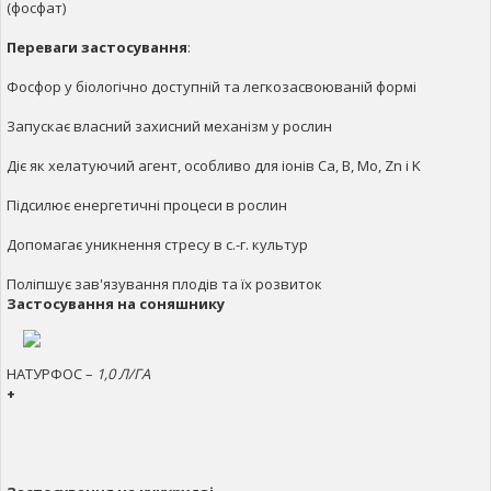
(фосфат)
Переваги застосування
:
Фосфор у біологічно доступній та легкозасвоюваній формі
Запускає власний захисний механізм у рослин
Діє як хелатуючий агент, особливо для іонів Ca, B, Mo, Zn і K
Підсилює енергетичні процеси в рослин
Допомагає уникнення стресу в с.-г. культур
Поліпшує зав'язування плодів та їх розвиток
Застосування на соняшнику
НАТУРФОС –
1,0 Л/ГА
+