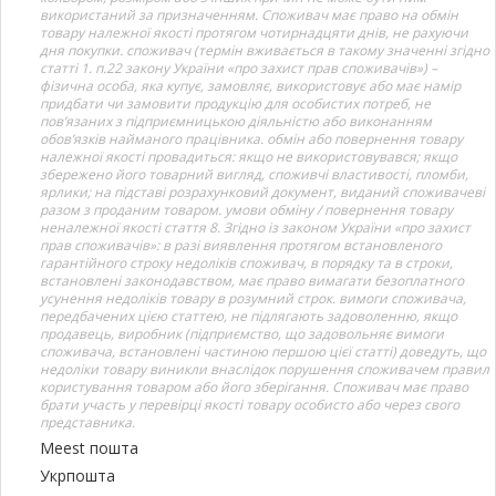
використаний за призначенням. Споживач має право на обмін
товару належної якості протягом чотирнадцяти днів, не рахуючи
дня покупки. споживач (термін вживається в такому значенні згідно
статті 1. п.22 закону України «про захист прав споживачів») –
фізична особа, яка купує, замовляє, використовує або має намір
придбати чи замовити продукцію для особистих потреб, не
пов’язаних з підприємницькою діяльністю або виконанням
обов’язків найманого працівника. обмін або повернення товару
належної якості провадиться: якщо не використовувався; якщо
збережено його товарний вигляд, споживчі властивості, пломби,
ярлики; на підставі розрахунковий документ, виданий споживачеві
разом з проданим товаром. умови обміну / повернення товару
неналежної якості стаття 8. Згідно із законом України «про захист
прав споживачів»: в разі виявлення протягом встановленого
гарантійного строку недоліків споживач, в порядку та в строки,
встановлені законодавством, має право вимагати безоплатного
усунення недоліків товару в розумний строк. вимоги споживача,
передбачених цією статтею, не підлягають задоволенню, якщо
продавець, виробник (підприємство, що задовольняє вимоги
споживача, встановлені частиною першою цієї статті) доведуть, що
недоліки товару виникли внаслідок порушення споживачем правил
користування товаром або його зберігання. Споживач має право
брати участь у перевірці якості товару особисто або через свого
представника.
Meest пошта
Укрпошта