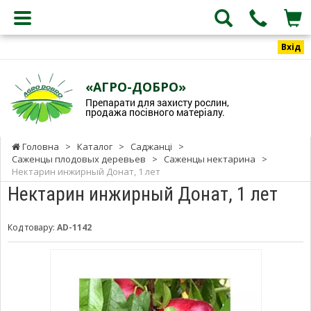
Вхід
«АГРО-ДОБРО»
Препарати для захисту рослин,
продажа посівного матеріалу.
Головна
>
Каталог
>
Саджанці
>
Саженцы плодовых деревьев
>
Саженцы нектарина
>
Нектарин инжирный Донат, 1 лет
Нектарин инжирный Донат, 1 лет
Код товару:
AD-1142