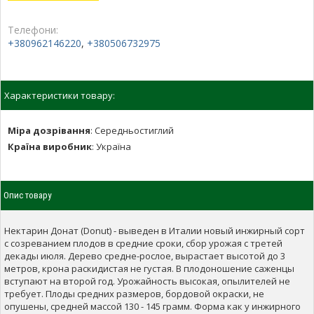
Телефони:
+380962146220
,
+380506732975
Характеристики товару:
Міра дозрівання
:
Середньостиглий
Країна виробник
:
Україна
Опис товару
Нектарин Донат (Donut) - выведен в Италии новый инжирный сорт
с созреванием плодов в средние сроки, сбор урожая с третей
декады июля. Дерево средне-рослое, вырастает высотой до 3
метров, крона раскидистая не густая. В плодоношение саженцы
вступают на второй год. Урожайность высокая, опылителей не
требует. Плоды средних размеров, бордовой окраски, не
опушены, средней массой 130 - 145 грамм. Форма как у инжирного