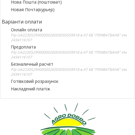
Нова Пошта (поштомат)
Новая Почта(курьер)
Варіанти оплати
Онлайн оплата
Р/р UA223052990000026005050559918 в АТ КБ "ПРИВАТБАНК" іпн
2434116107
Предоплата
Р/р UA223052990000026005050559918 в АТ КБ "ПРИВАТБАНК" іпн
2434116107
Безналичный расчёт
Р/р UA223052990000026005050559918 в АТ КБ "ПРИВАТБАНК" іпн
2434116107
Готівковий розрахунок
Накладений платіж