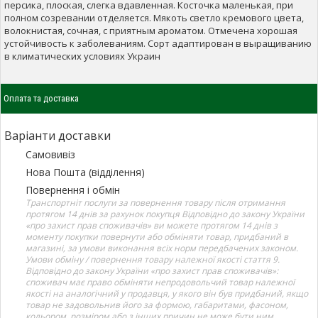
персика, плоская, слегка вдавленная. Косточка маленькая, при
полном созревании отделяется. Мякоть светло кремового цвета,
волокнистая, сочная, с приятным ароматом. Отмечена хорошая
устойчивость к заболеваниям. Сорт адаптирован в выращиванию
в климатических условиях Украин
Оплата та доставка
Варіанти доставки
Самовивіз
Нова Пошта (відділення)
Повернення і обмін
Транспортніт послуги за повернення товару після отримання
протягом 14 днів за рахунок покупця Відповідно до закону України
«про захист прав споживачів» ви можете протягом 14 днів з
моменту покупки повернути або обміняти товар, придбаний в
магазині, за умови виконання всіх норм передбачених законом.
Умови обміну / повернення товару належної якості стаття 9.
Відповідно до закону України «про захист прав споживачів»:
споживач має право обміняти непродовольчий товар належної
якості на аналогічний у продавця, у якого він був придбаний, якщо
товар не задовольнив його за формою, габаритами, фасоном,
кольором, розміром або з інших причин не може бути ним