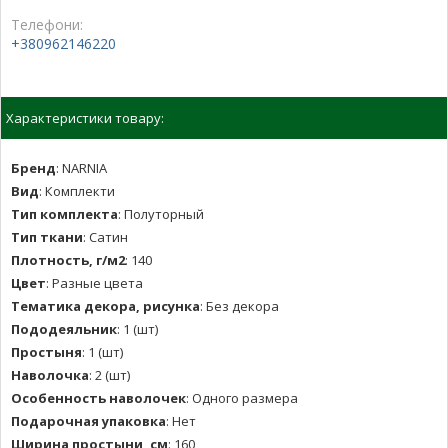
Телефони:
+380962146220
Характеристики товару:
Бренд
:
NARNIA
Вид
:
Комплекти
Тип комплекта
:
Полуторный
Тип ткани
:
Сатин
Плотность, г/м2
:
140
Цвет
:
Разные цвета
Тематика декора, рисунка
:
Без декора
Пододеяльник
:
1 (шт)
Простыня
:
1 (шт)
Наволочка
:
2 (шт)
Особенность наволочек
:
Одного размера
Подарочная упаковка
:
Нет
Ширина простыни, см
:
160