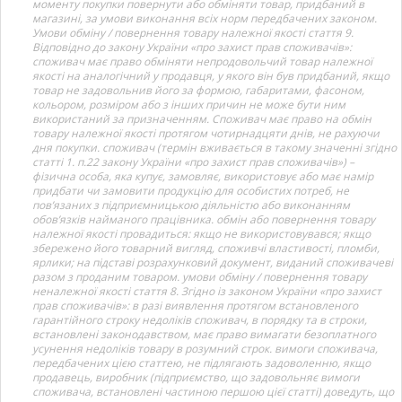
моменту покупки повернути або обміняти товар, придбаний в
магазині, за умови виконання всіх норм передбачених законом.
Умови обміну / повернення товару належної якості стаття 9.
Відповідно до закону України «про захист прав споживачів»:
споживач має право обміняти непродовольчий товар належної
якості на аналогічний у продавця, у якого він був придбаний, якщо
товар не задовольнив його за формою, габаритами, фасоном,
кольором, розміром або з інших причин не може бути ним
використаний за призначенням. Споживач має право на обмін
товару належної якості протягом чотирнадцяти днів, не рахуючи
дня покупки. споживач (термін вживається в такому значенні згідно
статті 1. п.22 закону України «про захист прав споживачів») –
фізична особа, яка купує, замовляє, використовує або має намір
придбати чи замовити продукцію для особистих потреб, не
пов’язаних з підприємницькою діяльністю або виконанням
обов’язків найманого працівника. обмін або повернення товару
належної якості провадиться: якщо не використовувався; якщо
збережено його товарний вигляд, споживчі властивості, пломби,
ярлики; на підставі розрахунковий документ, виданий споживачеві
разом з проданим товаром. умови обміну / повернення товару
неналежної якості стаття 8. Згідно із законом України «про захист
прав споживачів»: в разі виявлення протягом встановленого
гарантійного строку недоліків споживач, в порядку та в строки,
встановлені законодавством, має право вимагати безоплатного
усунення недоліків товару в розумний строк. вимоги споживача,
передбачених цією статтею, не підлягають задоволенню, якщо
продавець, виробник (підприємство, що задовольняє вимоги
споживача, встановлені частиною першою цієї статті) доведуть, що