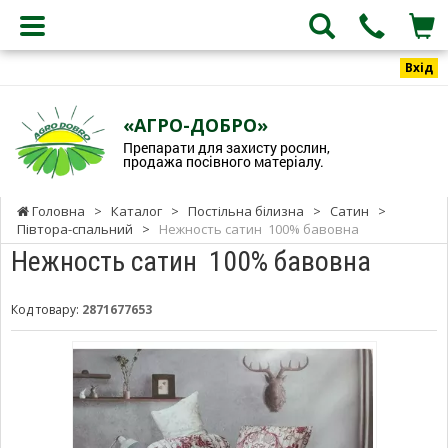
Вхід
«АГРО-ДОБРО»
Препарати для захисту рослин,
продажа посівного матеріалу.
Головна
>
Каталог
>
Постільна білизна
>
Сатин
>
Півтора-спальний
>
Нежность сатин 100% бавовна
Нежность сатин 100% бавовна
Код товару:
2871677653