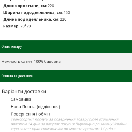
Длина простыни, см
:
220
Ширина пододеяльника, см
:
150
Длина пододеяльника, см
:
220
Размер
:
70*70
Опис товару
Нежность сатин 100% бавовна
Оплата та доставка
Варіанти доставки
Самовивіз
Нова Пошта (відділення)
Повернення і обмін
Транспортніт послуги за повернення товару після отримання
протягом 14 днів за рахунок покупця Відповідно до закону України
«про захист прав споживачів» ви можете протягом 14 днів з