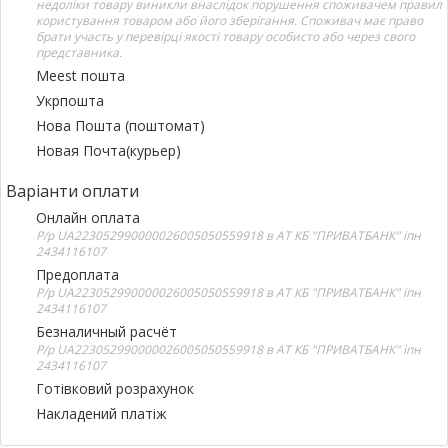
недоліки товару виникли внаслідок порушення споживачем правил
користування товаром або його зберігання. Споживач має право
брати участь у перевірці якості товару особисто або через свого
представника.
Meest пошта
Укрпошта
Нова Пошта (поштомат)
Новая Почта(курьер)
Варіанти оплати
Онлайн оплата
Р/р UA223052990000026005050559918 в АТ КБ "ПРИВАТБАНК" іпн
2434116107
Предоплата
Р/р UA223052990000026005050559918 в АТ КБ "ПРИВАТБАНК" іпн
2434116107
Безналичный расчёт
Р/р UA223052990000026005050559918 в АТ КБ "ПРИВАТБАНК" іпн
2434116107
Готівковий розрахунок
Накладений платіж