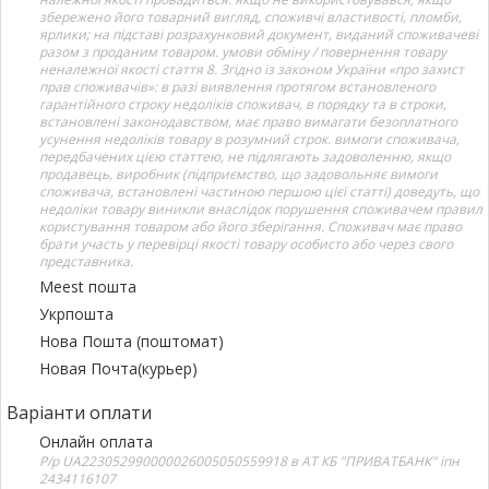
збережено його товарний вигляд, споживчі властивості, пломби,
ярлики; на підставі розрахунковий документ, виданий споживачеві
разом з проданим товаром. умови обміну / повернення товару
неналежної якості стаття 8. Згідно із законом України «про захист
прав споживачів»: в разі виявлення протягом встановленого
гарантійного строку недоліків споживач, в порядку та в строки,
встановлені законодавством, має право вимагати безоплатного
усунення недоліків товару в розумний строк. вимоги споживача,
передбачених цією статтею, не підлягають задоволенню, якщо
продавець, виробник (підприємство, що задовольняє вимоги
споживача, встановлені частиною першою цієї статті) доведуть, що
недоліки товару виникли внаслідок порушення споживачем правил
користування товаром або його зберігання. Споживач має право
брати участь у перевірці якості товару особисто або через свого
представника.
Meest пошта
Укрпошта
Нова Пошта (поштомат)
Новая Почта(курьер)
Варіанти оплати
Онлайн оплата
Р/р UA223052990000026005050559918 в АТ КБ "ПРИВАТБАНК" іпн
2434116107