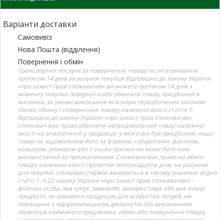
Варіанти доставки
Самовивіз
Нова Пошта (відділення)
Повернення і обмін
Транспортніт послуги за повернення товару після отримання
протягом 14 днів за рахунок покупця Відповідно до закону України
«про захист прав споживачів» ви можете протягом 14 днів з
моменту покупки повернути або обміняти товар, придбаний в
магазині, за умови виконання всіх норм передбачених законом.
Умови обміну / повернення товару належної якості стаття 9.
Відповідно до закону України «про захист прав споживачів»:
споживач має право обміняти непродовольчий товар належної
якості на аналогічний у продавця, у якого він був придбаний, якщо
товар не задовольнив його за формою, габаритами, фасоном,
кольором, розміром або з інших причин не може бути ним
використаний за призначенням. Споживач має право на обмін
товару належної якості протягом чотирнадцяти днів, не рахуючи
дня покупки. споживач (термін вживається в такому значенні згідно
статті 1. п.22 закону України «про захист прав споживачів») –
фізична особа, яка купує, замовляє, використовує або має намір
придбати чи замовити продукцію для особистих потреб, не
пов’язаних з підприємницькою діяльністю або виконанням
обов’язків найманого працівника. обмін або повернення товару
належної якості провадиться: якщо не використовувався; якщо