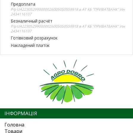
Предоплата
Р/р UA223052990000026005050559918 в АТ КБ "ПРИВАТБАНК" іпн
2434116107
Безналичный расчёт
Р/р UA223052990000026005050559918 в АТ КБ "ПРИВАТБАНК" іпн
2434116107
Готівковий розрахунок
Накладений платіж
ІНФОРМАЦІЯ
Головна
Товари