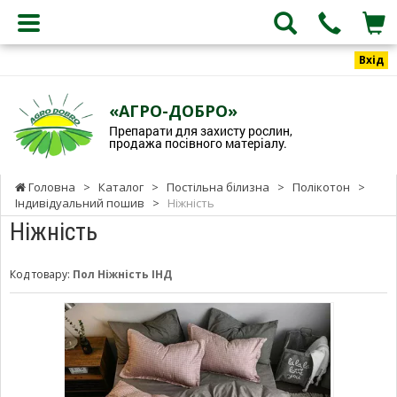
Вхід
«АГРО-ДОБРО»
Препарати для захисту рослин,
продажа посівного матеріалу.
Головна
>
Каталог
>
Постільна білизна
>
Полікотон
>
Індивідуальний пошив
>
Ніжність
Ніжність
Код товару:
Пол Ніжність ІНД