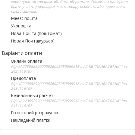
користування товаром або його зберігання. Споживач має право
брати участь у перевірці якості товару особисто або через свого
представника.
Meest пошта
Укрпошта
Нова Пошта (поштомат)
Новая Почта(курьер)
Варіанти оплати
Онлайн оплата
Р/р UA223052990000026005050559918 в АТ КБ "ПРИВАТБАНК" іпн
2434116107
Предоплата
Р/р UA223052990000026005050559918 в АТ КБ "ПРИВАТБАНК" іпн
2434116107
Безналичный расчёт
Р/р UA223052990000026005050559918 в АТ КБ "ПРИВАТБАНК" іпн
2434116107
Готівковий розрахунок
Накладений платіж