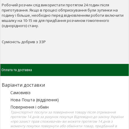
Робочий розчин слід використати протягом 24 годин після
приготування. Якщо в процесі обприскування були зупинки на
годину і більше, необхідно перед відновленням роботи включити
мішалку на 10-15 хв для придбання розчином гомогенного
(однорідного) стану.
Сумісність добрив з ЗЗР
Оплата та доставка
Варіанти доставки
Самовивіз
Нова Пошта (відділення)
Повернення і обмін
Транспортніт послуги за повернення товару після отримання
протягом 14 днів за рахунок покупця Відповідно до закону України
«про захист прав споживачів» ви можете протягом 14 днів з
моменту покупки повернути або обміняти товар, придбаний в