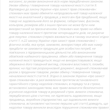
магазині, за умови виконання всіх норм передбачених законом.
Умови обміну / повернення товару належної якості стаття 9.
Відповідно до закону України «про захист прав споживачів»:
споживач має право обміняти непродовольчий товар належної
якості на аналогічний у продавця, у якого він був придбаний, якщо
товар не задовольнив його за формою, габаритами, фасоном,
кольором, розміром або з інших причин не може бути ним
використаний за призначенням. Споживач має право на обмін
товару належної якості протягом чотирнадцяти днів, не рахуючи
дня покупки. споживач (термін вживається в такому значенні згідно
статті 1. п.22 закону України «про захист прав споживачів») –
фізична особа, яка купує, замовляє, використовує або має намір
придбати чи замовити продукцію для особистих потреб, не
пов’язаних з підприємницькою діяльністю або виконанням
обов’язків найманого працівника. обмін або повернення товару
належної якості провадиться: якщо не використовувався; якщо
збережено його товарний вигляд, споживчі властивості, пломби,
ярлики; на підставі розрахунковий документ, виданий споживачеві
разом з проданим товаром. умови обміну / повернення товару
неналежної якості стаття 8. Згідно із законом України «про захист
прав споживачів»: в разі виявлення протягом встановленого
гарантійного строку недоліків споживач, в порядку та в строки,
встановлені законодавством, має право вимагати безоплатного
усунення недоліків товару в розумний строк. вимоги споживача,
передбачених цією статтею, не підлягають задоволенню, якщо
продавець, виробник (підприємство, що задовольняє вимоги
споживача, встановлені частиною першою цієї статті) доведуть, що
недоліки товару виникли внаслідок порушення споживачем правил