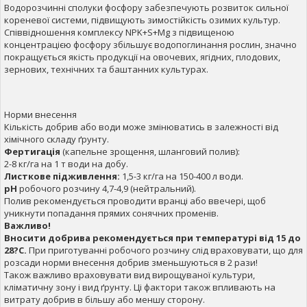
Водорозчинні сполуки фосфору забезпечують розвиток сильної
кореневої системи, підвищують зимостійкість озимих культур.
Співвідношення комплексу NPK+S+Mg з підвищеною
концентрацією фосфору збільшує водопоглинання рослин, значно
покращується якість продукції на овочевих, ягідних, плодових,
зернових, технічних та баштанних культурах.
Норми внесення
Кількість добрив або води може змінюватись в залежності від
хімічного складу ґрунту.
Фертигація
(капельне зрощення, шланговий полив):
2-8 кг/га на 1 т води на добу.
Листкове підживлення:
1,5-3 кг/га на 150-400 л води.
pH
робочого розчину 4,7-4,9 (нейтральний).
Полив рекомендується проводити вранці або ввечері, щоб
уникнути попадання прямих сонячних променів.
Важливо!
Вносити добрива рекомендується при температурі від 15 до
28?С.
При приготуванні робочого розчину слід враховувати, що для
розсади норми внесення добрив зменьшуються в 2 рази!
Також важливо враховувати вид вирощуваної культури,
кліматичну зону і вид ґрунту. Ці фактори також впливають на
витрату добрив в більшу або меншу сторону.