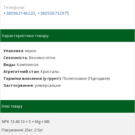
Телефони:
+380962146220
,
+380506732975
Характеристики товару:
Упаковка
:
мішок
Сезонність
:
Весняно-літнє
Виды
:
Комплексні
Агрегатний стан
:
Кристалы
Терміни внесення (у грунт)
:
Післяпосівне (Підгодівля)
Застосування
:
універсальне
Опис товару
NPK 13.40.13 + S + Mg + ME
Пакування:
25кг, 2.5кг