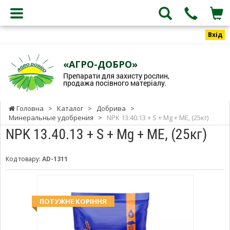
Вхід
«АГРО-ДОБРО»
Препарати для захисту рослин,
продажа посівного матеріалу.
Головна
>
Каталог
>
Добрива
>
Минеральные удобрения
>
NPK 13.40.13 + S + Mg + ME, (25кг)
NPK 13.40.13 + S + Mg + ME, (25кг)
Код товару:
AD-1311
ПОТУЖНЕ КОРІННЯ