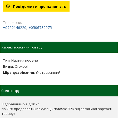
Повідомити про наявність
Телефони:
+0962146220
,
+0506732975
Характеристики товару:
Тип
:
Насіння посівне
Виды
:
Столові
Міра дозрівання
:
Ультраранний
Опис товару
Відправляємо від 20 кг.
по 20% предоплати (покупець сплачує 20% від загальної вартості
товару)