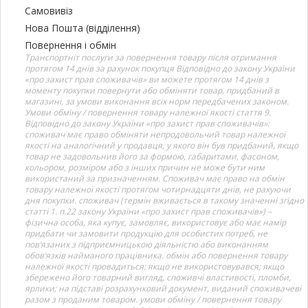
Самовивіз
Нова Пошта (відділення)
Повернення і обмін
Транспортніт послуги за повернення товару після отримання
протягом 14 днів за рахунок покупця Відповідно до закону України
«про захист прав споживачів» ви можете протягом 14 днів з
моменту покупки повернути або обміняти товар, придбаний в
магазині, за умови виконання всіх норм передбачених законом.
Умови обміну / повернення товару належної якості стаття 9.
Відповідно до закону України «про захист прав споживачів»:
споживач має право обміняти непродовольчий товар належної
якості на аналогічний у продавця, у якого він був придбаний, якщо
товар не задовольнив його за формою, габаритами, фасоном,
кольором, розміром або з інших причин не може бути ним
використаний за призначенням. Споживач має право на обмін
товару належної якості протягом чотирнадцяти днів, не рахуючи
дня покупки. споживач (термін вживається в такому значенні згідно
статті 1. п.22 закону України «про захист прав споживачів») –
фізична особа, яка купує, замовляє, використовує або має намір
придбати чи замовити продукцію для особистих потреб, не
пов’язаних з підприємницькою діяльністю або виконанням
обов’язків найманого працівника. обмін або повернення товару
належної якості провадиться: якщо не використовувався; якщо
збережено його товарний вигляд, споживчі властивості, пломби,
ярлики; на підставі розрахунковий документ, виданий споживачеві
разом з проданим товаром. умови обміну / повернення товару