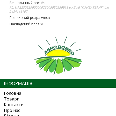
Безналичный расчёт
Р/р UA223052990000026005050559918 в АТ КБ "ПРИВАТБАНК" іпн
2434116107
Готівковий розрахунок
Накладений платіж
ІНФОРМАЦІЯ
Головна
Товари
Контакти
Про нас
Відгуки