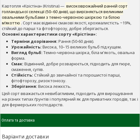
Картопля «Крістіна» (Kristina) —
високоврожайний ранній сорт
голландської селекції (50–60 днів), що вирізняється великими
овальними бульбами з темно-червоною шкіркою та білою
м’якоттю
. Сорт має відмінні смакові якості, крохмалистість ~19%,
стійкий до парші та фітофторозу, добре зберігається.
Основні характеристики сорту «Крістіна»:
Терміни дозрівання:
Рання (50-60 днів).
Урожайність:
Висока, 10–15 великих бульб під кущем.
Вигляд бульб:
Темно-червона шкірка, біла м'якоть, овальна
форма.
Смак:
Відмінний, добре розварюється, підходить для пюре,
смаження, супів.
Стійкість:
Стійкий до звичайної та порошистої парші,
фітофторозу, ризоктоніозу.
Зберігання:
Висока лежкість.
Цей сорт вважається невибагливим, підходить для вирощування
на різних типах ґрунтів і популярний як для приватних городів, так і
для фермерських господарств.
Оплата та доставка
Варіанти доставки