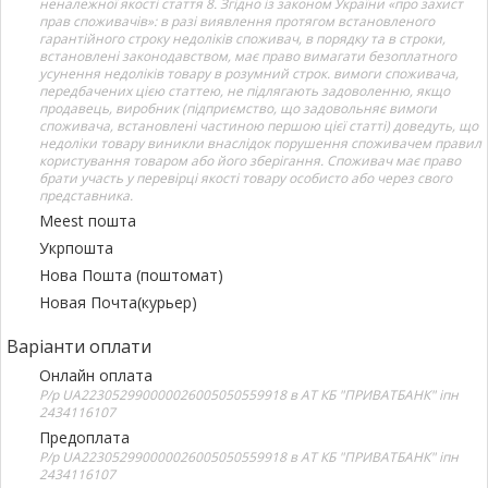
неналежної якості стаття 8. Згідно із законом України «про захист
прав споживачів»: в разі виявлення протягом встановленого
гарантійного строку недоліків споживач, в порядку та в строки,
встановлені законодавством, має право вимагати безоплатного
усунення недоліків товару в розумний строк. вимоги споживача,
передбачених цією статтею, не підлягають задоволенню, якщо
продавець, виробник (підприємство, що задовольняє вимоги
споживача, встановлені частиною першою цієї статті) доведуть, що
недоліки товару виникли внаслідок порушення споживачем правил
користування товаром або його зберігання. Споживач має право
брати участь у перевірці якості товару особисто або через свого
представника.
Meest пошта
Укрпошта
Нова Пошта (поштомат)
Новая Почта(курьер)
Варіанти оплати
Онлайн оплата
Р/р UA223052990000026005050559918 в АТ КБ "ПРИВАТБАНК" іпн
2434116107
Предоплата
Р/р UA223052990000026005050559918 в АТ КБ "ПРИВАТБАНК" іпн
2434116107