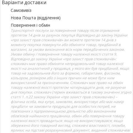
Варіанти доставки
Самовивіз
Нова Пошта (відділення)
Повернення і обмін
Транспортніт послуги за повернення товару після отримання
протягом 14 днів за рахунок покупця Відповідно до закону України
«про захист прав споживачів» ви можете протягом 14 днів з
моменту покупки повернути або обміняти товар, придбаний в
магазині, за умови виконання всіх норм передбачених законом.
Умови обміну / повернення товару належної якості стаття 9.
Відповідно до закону України «про захист прав споживачів»:
споживач має право обміняти непродовольчий товар належної
якості на аналогічний у продавця, у якого він був придбаний, якщо
товар не задовольнив його за формою, габаритами, фасоном,
кольором, розміром або з інших причин не може бути ним
використаний за призначенням. Споживач має право на обмін
товару належної якості протягом чотирнадцяти днів, не рахуючи
дня покупки. споживач (термін вживається в такому значенні згідно
статті 1. п.22 закону України «про захист прав споживачів») –
фізична особа, яка купує, замовляє, використовує або має намір
придбати чи замовити продукцію для особистих потреб, не
пов’язаних з підприємницькою діяльністю або виконанням
обов’язків найманого працівника. обмін або повернення товару
належної якості провадиться: якщо не використовувався; якщо
збережено його товарний вигляд, споживчі властивості, пломби,
ярлики; на підставі розрахунковий документ, виданий споживачеві