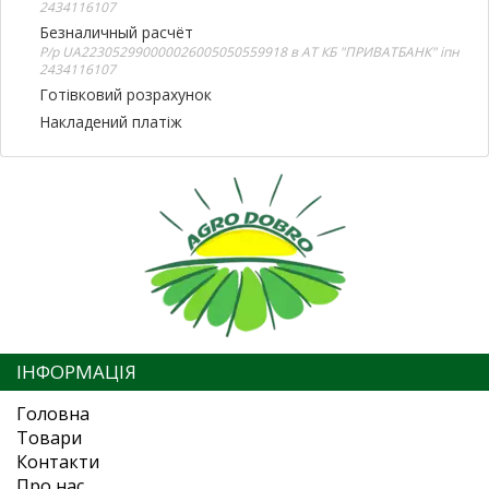
2434116107
Безналичный расчёт
Р/р UA223052990000026005050559918 в АТ КБ "ПРИВАТБАНК" іпн
2434116107
Готівковий розрахунок
Накладений платіж
ІНФОРМАЦІЯ
Головна
Товари
Контакти
Про нас