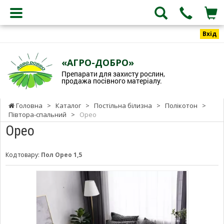
Вхід
«АГРО-ДОБРО»
Препарати для захисту рослин,
продажа посівного матеріалу.
Головна
>
Каталог
>
Постільна білизна
>
Полікотон
>
Півтора-спальний
>
Орео
Орео
Код товару:
Пол Орео 1,5