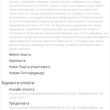
разом з проданим товаром. умови обміну / повернення товару
неналежної якості стаття 8. Згідно із законом України «про захист
прав споживачів»: в разі виявлення протягом встановленого
гарантійного строку недоліків споживач, в порядку та в строки,
встановлені законодавством, має право вимагати безоплатного
усунення недоліків товару в розумний строк. вимоги споживача,
передбачених цією статтею, не підлягають задоволенню, якщо
продавець, виробник (підприємство, що задовольняє вимоги
споживача, встановлені частиною першою цієї статті) доведуть, що
недоліки товару виникли внаслідок порушення споживачем правил
користування товаром або його зберігання. Споживач має право
брати участь у перевірці якості товару особисто або через свого
представника.
Meest пошта
Укрпошта
Нова Пошта (поштомат)
Новая Почта(курьер)
Варіанти оплати
Онлайн оплата
Р/р UA223052990000026005050559918 в АТ КБ "ПРИВАТБАНК" іпн
2434116107
Предоплата
Р/р UA223052990000026005050559918 в АТ КБ "ПРИВАТБАНК" іпн