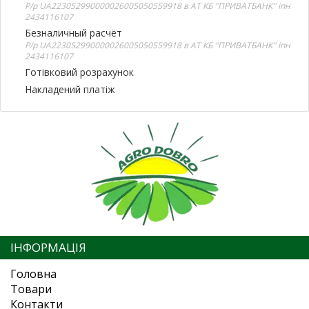
Р/р UA223052990000026005050559918 в АТ КБ "ПРИВАТБАНК" іпн
2434116107
Безналичный расчёт
Р/р UA223052990000026005050559918 в АТ КБ "ПРИВАТБАНК" іпн
2434116107
Готівковий розрахунок
Накладений платіж
ІНФОРМАЦІЯ
Головна
Товари
Контакти