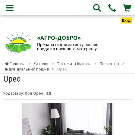
Вхід
«АГРО-ДОБРО»
Препарати для захисту рослин,
продажа посівного матеріалу.
Головна
>
Каталог
>
Постільна білизна
>
Полікотон
>
Індивідуальний пошив
>
Орео
Орео
Код товару:
Пол Орео ІНД