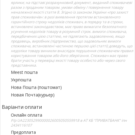
ярлики; на підставі розрахунковий документ, виданий споживачеві
разом з проданим товаром. умови обміну / повернення товару
неналежної якості стаття 8. Згідно із законом України «про захист
прав споживачів»: в разі виявлення протягом встановленого
гарантійного строку недоліків споживач, в порядку та в строки,
встановлені законодавством, має право вимагати безоплатного
усунення недоліків товару в розумний строк. вимоги споживача,
передбачених цією статтею, не підлягають задоволенню, якщо
продавець, виробник (підприємство, що задовольняє вимоги
споживача, встановлені частиною першою цієї статті) доведуть, що
недоліки товару виникли внаслідок порушення споживачем правил
користування товаром або його зберігання. Споживач має право
брати участь у перевірці якості товару особисто або через свого
представника.
Meest пошта
Укрпошта
Нова Пошта (поштомат)
Новая Почта(курьер)
Варіанти оплати
Онлайн оплата
Р/р UA223052990000026005050559918 в АТ КБ "ПРИВАТБАНК" іпн
2434116107
Предоплата