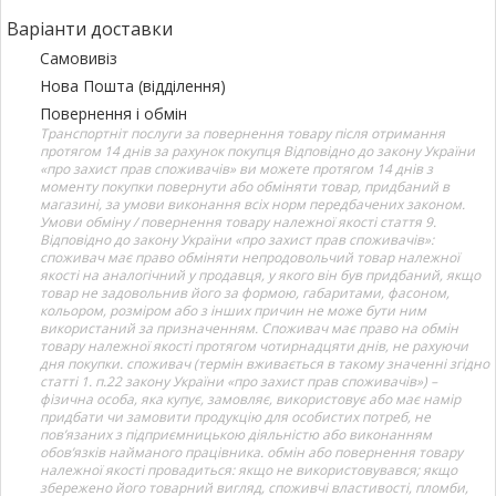
Варіанти доставки
Самовивіз
Нова Пошта (відділення)
Повернення і обмін
Транспортніт послуги за повернення товару після отримання
протягом 14 днів за рахунок покупця Відповідно до закону України
«про захист прав споживачів» ви можете протягом 14 днів з
моменту покупки повернути або обміняти товар, придбаний в
магазині, за умови виконання всіх норм передбачених законом.
Умови обміну / повернення товару належної якості стаття 9.
Відповідно до закону України «про захист прав споживачів»:
споживач має право обміняти непродовольчий товар належної
якості на аналогічний у продавця, у якого він був придбаний, якщо
товар не задовольнив його за формою, габаритами, фасоном,
кольором, розміром або з інших причин не може бути ним
використаний за призначенням. Споживач має право на обмін
товару належної якості протягом чотирнадцяти днів, не рахуючи
дня покупки. споживач (термін вживається в такому значенні згідно
статті 1. п.22 закону України «про захист прав споживачів») –
фізична особа, яка купує, замовляє, використовує або має намір
придбати чи замовити продукцію для особистих потреб, не
пов’язаних з підприємницькою діяльністю або виконанням
обов’язків найманого працівника. обмін або повернення товару
належної якості провадиться: якщо не використовувався; якщо
збережено його товарний вигляд, споживчі властивості, пломби,