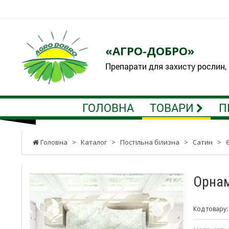
«АГРО-ДОБРО»
Препарати для захисту рослин,
ГОЛОВНА
ТОВАРИ
П
Головна
>
Каталог
>
Постільна білизна
>
Сатин
>
Орнам
Код товару