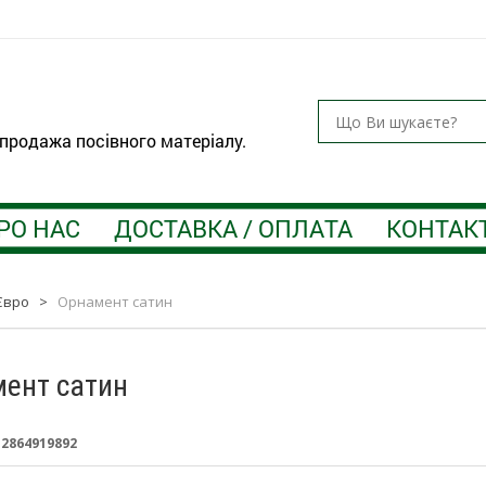
 продажа посівного матеріалу.
РО НАС
ДОСТАВКА / ОПЛАТА
КОНТАК
Євро
>
Орнамент сатин
ент сатин
:
2864919892