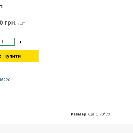
:
ті
0 грн.
/шт
+
Купити
:
46220
Размер
:
ЄВРО 70*70