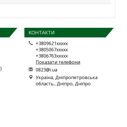
КОНТАКТИ
+3809621xxxxx
+3805067xxxxx
+3806763xxxxx
Показати телефони
)
0
823
@i.
ua
Україна, Дніпропетровська
область., Дніпро, Дніпро