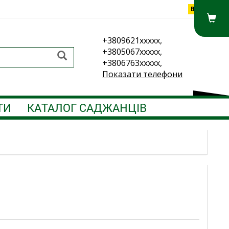
Вхід
+3809621xxxxx,
+3805067xxxxx,
+3806763xxxxx,
Показати телефони
ТИ
КАТАЛОГ САДЖАНЦІВ