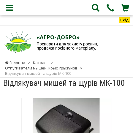
Вхід
«АГРО-ДОБРО»
Препарати для захисту рослин,
продажа посівного матеріалу.
Головна
>
Каталог
>
Отпугиватели мышей, крыс, грызунов
>
Відлякувач мишей та щурів МК-100
Відлякувач мишей та щурів МК-100