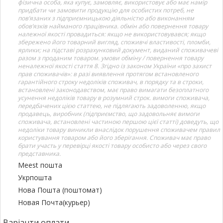
фізична особа, яка купує, замовляє, використовує або має намір
придбати чи замовити продукцію для особистих потреб, не
пов’язаних з підприємницькою діяльністю або виконанням
обов’язків найманого працівника. обмін або повернення товару
належної якості провадиться: якщо не використовувався; якщо
збережено його товарний вигляд, споживчі властивості, пломби,
ярлики; на підставі розрахунковий документ, виданий споживачеві
разом з проданим товаром. умови обміну / повернення товару
неналежної якості стаття 8. Згідно із законом України «про захист
прав споживачів»: в разі виявлення протягом встановленого
гарантійного строку недоліків споживач, в порядку та в строки,
встановлені законодавством, має право вимагати безоплатного
усунення недоліків товару в розумний строк. вимоги споживача,
передбачених цією статтею, не підлягають задоволенню, якщо
продавець, виробник (підприємство, що задовольняє вимоги
споживача, встановлені частиною першою цієї статті) доведуть, що
недоліки товару виникли внаслідок порушення споживачем правил
користування товаром або його зберігання. Споживач має право
брати участь у перевірці якості товару особисто або через свого
представника.
Meest пошта
Укрпошта
Нова Пошта (поштомат)
Новая Почта(курьер)
Варіанти оплати