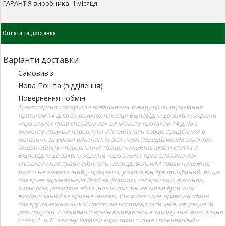
ГАРАНТІЯ виробника: 1 місяця
Оплата та доставка
Варіанти доставки
Самовивіз
Нова Пошта (відділення)
Повернення і обмін
Транспортніт послуги за повернення товару після отримання
протягом 14 днів за рахунок покупця Відповідно до закону України
«про захист прав споживачів» ви можете протягом 14 днів з
моменту покупки повернути або обміняти товар, придбаний в
магазині, за умови виконання всіх норм передбачених законом.
Умови обміну / повернення товару належної якості стаття 9.
Відповідно до закону України «про захист прав споживачів»:
споживач має право обміняти непродовольчий товар належної
якості на аналогічний у продавця, у якого він був придбаний, якщо
товар не задовольнив його за формою, габаритами, фасоном,
кольором, розміром або з інших причин не може бути ним
використаний за призначенням. Споживач має право на обмін
товару належної якості протягом чотирнадцяти днів, не рахуючи
дня покупки. споживач (термін вживається в такому значенні згідно
статті 1. п.22 закону України «про захист прав споживачів») –