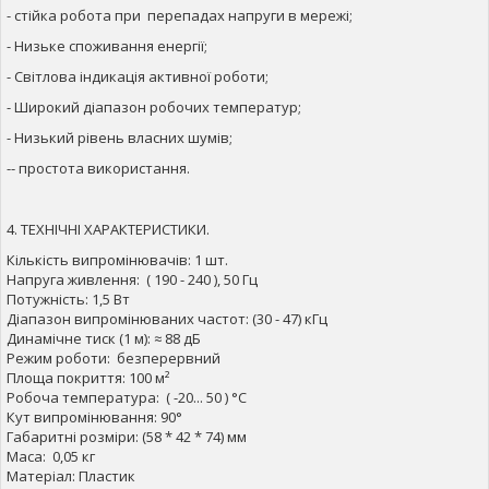
- стійка робота при перепадах напруги в мережі;
- Низьке споживання енергії;
- Світлова індикація активної роботи;
- Широкий діапазон робочих температур;
- Низький рівень власних шумів;
-- простота використання.
4. ТЕХНІЧНІ ХАРАКТЕРИСТИКИ.
Кількість випромінювачів: 1 шт.
Напруга живлення: ( 190 - 240 ), 50 Гц
Потужність: 1,5 Вт
Діапазон випромінюваних частот: (30 - 47) кГц
Динамічне тиск (1 м): ≈ 88 дБ
Режим роботи: безперервний
Площа покриття: 100 м²
Робоча температура: ( -20... 50 ) °С
Кут випромінювання: 90°
Габаритні розміри: (58 * 42 * 74) мм
Маса: 0,05 кг
Матеріал: Пластик