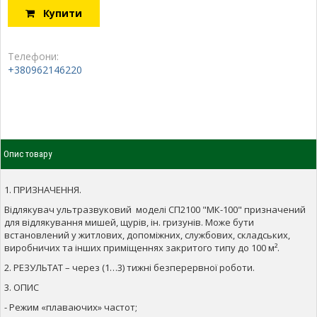
Купити
Телефони:
+380962146220
Опис товару
1. ПРИЗНАЧЕННЯ.
Відлякувач ультразвуковий моделі СП2100 "МК-100" призначений
для відлякування мишей, щурів, ін. гризунів. Може бути
встановлений у житлових, допоміжних, службових, складських,
виробничих та інших приміщеннях закритого типу до 100 м².
2. РЕЗУЛЬТАТ – через (1…3) тижні безперервної роботи.
3. ОПИС
- Режим «плаваючих» частот;