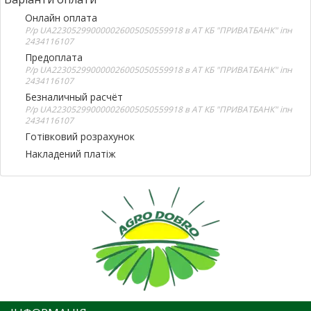
Онлайн оплата
Р/р UA223052990000026005050559918 в АТ КБ "ПРИВАТБАНК" іпн
2434116107
Предоплата
Р/р UA223052990000026005050559918 в АТ КБ "ПРИВАТБАНК" іпн
2434116107
Безналичный расчёт
Р/р UA223052990000026005050559918 в АТ КБ "ПРИВАТБАНК" іпн
2434116107
Готівковий розрахунок
Накладений платіж