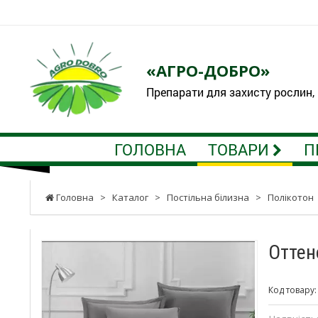
«АГРО-ДОБРО»
Препарати для захисту рослин,
ГОЛОВНА
ТОВАРИ
П
Головна
>
Каталог
>
Постільна білизна
>
Полікотон
Оттен
Код товару