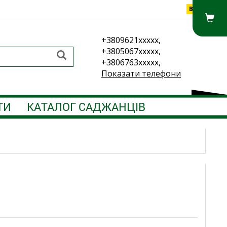
Вхід
+3809621xxxxx,
+3805067xxxxx,
+3806763xxxxx,
Показати телефони
ТИ
КАТАЛОГ САДЖАНЦІВ