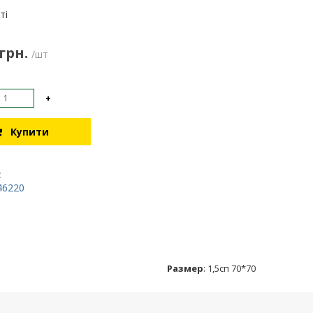
:
ті
 грн.
/шт
+
Купити
:
46220
Размер
:
1,5сп 70*70