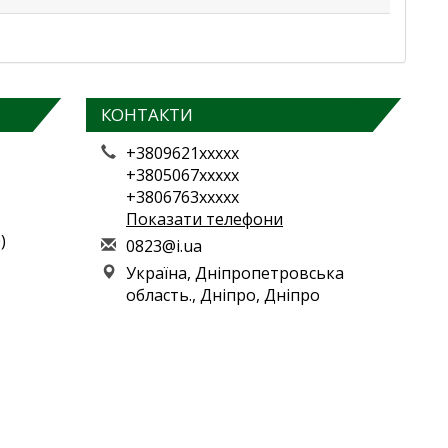
КОНТАКТИ
+3809621xxxxx
+3805067xxxxx
+3806763xxxxx
Показати телефони
)
0
823
@i.
ua
Україна, Дніпропетровська
область., Дніпро, Дніпро