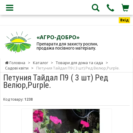
Вхід
«АГРО-ДОБРО»
Препарати для захисту рослин,
продажа посівного матеріалу.
Головна
>
Каталог
>
Товари для дома та сада
>
Садові квіти
>
Петуния Тайдал П9 ( 3 шт) Ред Велюр,Purple.
Петуния Тайдал П9 ( 3 шт) Ред
Велюр,Purple.
Код товару:
1238