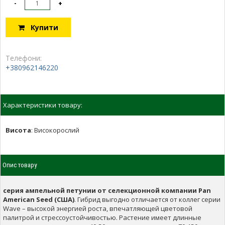
-
+
Купити
Телефони:
+380962146220
Характеристики товару:
Висота
:
Високорослий
Опис товару
серия ампельной петунии от селекционной компании Pan
American Seed (США)
. Гибрид выгодно отличается от коллег серии
Wave – высокой энергией роста, впечатляющей цветовой
палитрой и стрессоустойчивостью. Растение имеет длинные