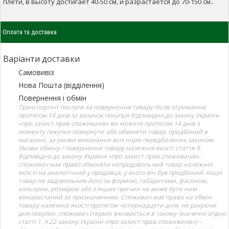
плети, в высоту достигает 40-50 см, и разрастается до 70-150 см..
Оплата та доставка
Варіанти доставки
Самовивіз
Нова Пошта (відділення)
Повернення і обмін
Транспортніт послуги за повернення товару після отримання
протягом 14 днів за рахунок покупця Відповідно до закону України
«про захист прав споживачів» ви можете протягом 14 днів з
моменту покупки повернути або обміняти товар, придбаний в
магазині, за умови виконання всіх норм передбачених законом.
Умови обміну / повернення товару належної якості стаття 9.
Відповідно до закону України «про захист прав споживачів»:
споживач має право обміняти непродовольчий товар належної
якості на аналогічний у продавця, у якого він був придбаний, якщо
товар не задовольнив його за формою, габаритами, фасоном,
кольором, розміром або з інших причин не може бути ним
використаний за призначенням. Споживач має право на обмін
товару належної якості протягом чотирнадцяти днів, не рахуючи
дня покупки. споживач (термін вживається в такому значенні згідно
статті 1. п.22 закону України «про захист прав споживачів») –