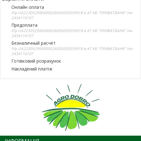
Онлайн оплата
Р/р UA223052990000026005050559918 в АТ КБ "ПРИВАТБАНК" іпн
2434116107
Предоплата
Р/р UA223052990000026005050559918 в АТ КБ "ПРИВАТБАНК" іпн
2434116107
Безналичный расчёт
Р/р UA223052990000026005050559918 в АТ КБ "ПРИВАТБАНК" іпн
2434116107
Готівковий розрахунок
Накладений платіж
ІНФОРМАЦІЯ