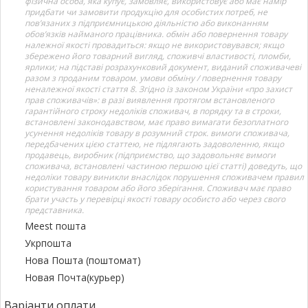
фізична особа, яка купує, замовляє, використовує або має намір
придбати чи замовити продукцію для особистих потреб, не
пов’язаних з підприємницькою діяльністю або виконанням
обов’язків найманого працівника. обмін або повернення товару
належної якості провадиться: якщо не використовувався; якщо
збережено його товарний вигляд, споживчі властивості, пломби,
ярлики; на підставі розрахунковий документ, виданий споживачеві
разом з проданим товаром. умови обміну / повернення товару
неналежної якості стаття 8. Згідно із законом України «про захист
прав споживачів»: в разі виявлення протягом встановленого
гарантійного строку недоліків споживач, в порядку та в строки,
встановлені законодавством, має право вимагати безоплатного
усунення недоліків товару в розумний строк. вимоги споживача,
передбачених цією статтею, не підлягають задоволенню, якщо
продавець, виробник (підприємство, що задовольняє вимоги
споживача, встановлені частиною першою цієї статті) доведуть, що
недоліки товару виникли внаслідок порушення споживачем правил
користування товаром або його зберігання. Споживач має право
брати участь у перевірці якості товару особисто або через свого
представника.
Meest пошта
Укрпошта
Нова Пошта (поштомат)
Новая Почта(курьер)
Варіанти оплати