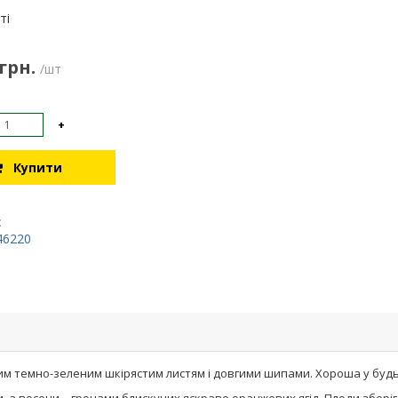
:
ті
 грн.
/шт
+
Купити
:
46220
м темно-зеленим шкірястим листям і довгими шипами. Хороша у будь-