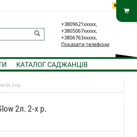
Вхід
+3809621xxxxx,
+3805067xxxxx,
+3806763xxxxx,
Показати телефони
ТИ
КАТАЛОГ САДЖАНЦІВ
 2л. 2-х р.
ow 2л. 2-х р.