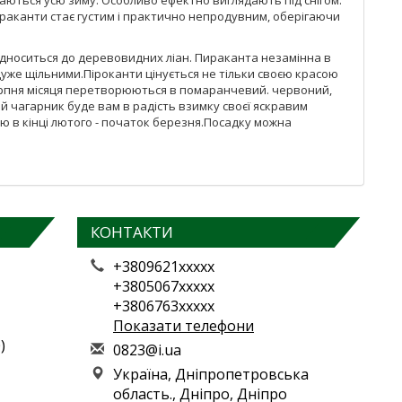
аються усю зиму. Особливо ефектно виглядають під снігом.
піраканти стає густим і практично непродувним, оберігаючи
ідноситься до деревовидних ліан. Пираканта незамінна в
 дуже щільними.Піроканти цінується не тільки своєю красою
до серпня місяця перетворюються в помаранчевий. червоний,
й чагарник буде вам в радість взимку своєї яскравим
ю в кінці лютого - початок березня.Посадку можна
КОНТАКТИ
+3809621xxxxx
+3805067xxxxx
+3806763xxxxx
Показати телефони
)
0
823
@i.
ua
Україна, Дніпропетровська
область., Дніпро, Дніпро