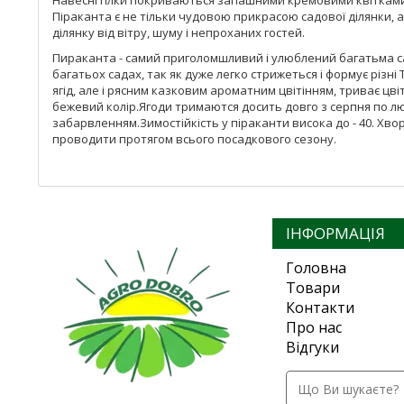
Навесні гілки покриваються запашними кремовими квітками,
Піраканта є не тільки чудовою прикрасою садової ділянки, а
ділянку від вітру, шуму і непроханих гостей.
Пираканта - самий приголомшливий і улюблений багатьма са
багатьох садах, так як дуже легко стрижеться і формує різн
ягід, але і рясним казковим ароматним цвітінням, триває цві
бежевий колір.Ягоди тримаются досить довго з серпня по лю
забарвленням.Зимостійкість у піраканти висока до - 40. Хв
проводити протягом всього посадкового сезону.
ІНФОРМАЦІЯ
Головна
Товари
Контакти
Про нас
Відгуки