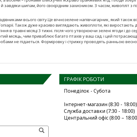
 а восени – гронами блискучих яскраво оранжевих ягід. Плоди зберіг
 й завдяки шипам, його своєрідним захисником. З часом, живопліт з 
дівниками всього світу.Це вічнозелене напівчагарник, який також в
і Топіарії. Також дуже красиво виглядають живоплоти, які виростають
тіння в травні місяці 3 тижні. після чого утворюючи зелені ягоди і 
тий місяць, чим приваблює багато птахів у ваш сад. і цей потрасающі
оробами не підаеться. Форміровку і стрижку проводять ранньою весно
ГРАФІК РОБОТИ
Понеділок - Субота
Інтернет-магазин (8:30 - 18:00)
Служба доставки (7:30 - 18:00)
Центральний офіс (8:00 – 18:00