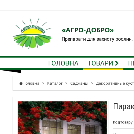
«АГРО-ДОБРО»
Препарати для захисту рослин,
ГОЛОВНА
ТОВАРИ
П
Головна
>
Каталог
>
Саджанці
>
Декоративные кус
Пирак
Код товару