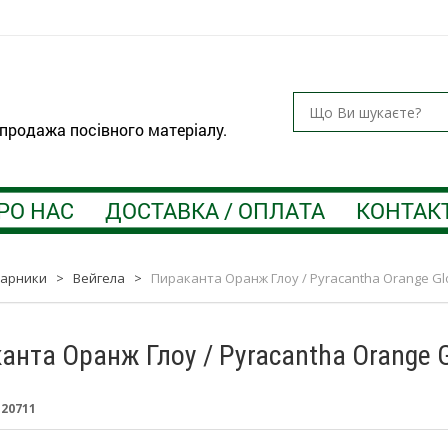
 продажа посівного матеріалу.
РО НАС
ДОСТАВКА / ОПЛАТА
КОНТАК
тарники
>
Вейгела
>
Пираканта Оранж Глоу / Pyracantha Orange Glow
анта Оранж Глоу / Pyracantha Orange Gl
:
20711