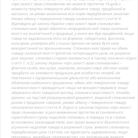
«про захист прав споживачів» ви можете протягом 14 днів з
моменту покупки повернути або обміняти товар, придбаний в
магазині, за умови виконання всіх норм передбачених законом.
Умови обміну / повернення товару належної якості стаття 9.
Відповідно до закону України «про захист прав споживачів»:
споживач має право обміняти непродовольчий товар належної
якості на аналогічний у продавця, у якого він був придбаний, якщо
товар не задовольнив його за формою, габаритами, фасоном,
кольором, розміром або з інших причин не може бути ним
використаний за призначенням. Споживач має право на обмін
товару належної якості протягом чотирнадцяти днів, не рахуючи
дня покупки. споживач (термін вживається в такому значенні згідно
статті 1. п.22 закону України «про захист прав споживачів») –
фізична особа, яка купує, замовляє, використовує або має намір
придбати чи замовити продукцію для особистих потреб, не
пов’язаних з підприємницькою діяльністю або виконанням
обов’язків найманого працівника. обмін або повернення товару
належної якості провадиться: якщо не використовувався; якщо
збережено його товарний вигляд, споживчі властивості, пломби,
ярлики; на підставі розрахунковий документ, виданий споживачеві
разом з проданим товаром. умови обміну / повернення товару
неналежної якості стаття 8. Згідно із законом України «про захист
прав споживачів»: в разі виявлення протягом встановленого
гарантійного строку недоліків споживач, в порядку та в строки,
встановлені законодавством, має право вимагати безоплатного
усунення недоліків товару в розумний строк. вимоги споживача,
передбачених цією статтею, не підлягають задоволенню, якщо
продавець, виробник (підприємство, що задовольняє вимоги