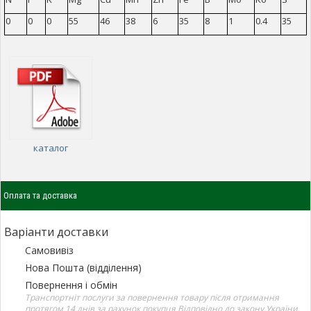
0
0
0
55
46
38
6
35
8
1
0.4
35
каталог
Оплата та доставка
Варіанти доставки
Самовивіз
Нова Пошта (відділення)
Повернення і обмін
Транспортніт послуги за повернення товару після отримання
протягом 14 днів за рахунок покупця Відповідно до закону України