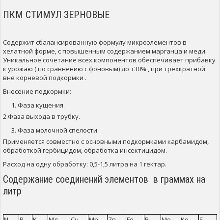
ПКМ СТИМУЛ ЗЕРНОВЫЕ
Содержит сбалансированную формулу микроэлементов в
хелатной форме, с повышенным содержанием марганца и меди.
Уникальное сочетание всех компонентов обеспечивает прибавку
к урожаю ( по сравнению с фоновым) до +30% , при трехкратной
вне корневой подкормки .
Внесение подкормки:
Фаза кущения.
2.Фаза выхода в трубку.
Фаза молочной спелости.
Применяется совместно с основными подкормками карбамидом,
обработкой гербицидом, обработка инсектицидом.
Расход на одну обработку: 0,5-1,5 литра на 1 гектар.
Содержание соединений элементов в граммах на
литр
N
P
K
Mg
Cu
Mn
Zn
Fe
B
Mo
Ko
S