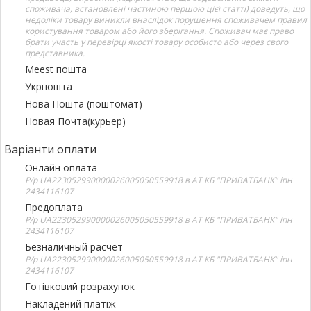
споживача, встановлені частиною першою цієї статті) доведуть, що
недоліки товару виникли внаслідок порушення споживачем правил
користування товаром або його зберігання. Споживач має право
брати участь у перевірці якості товару особисто або через свого
представника.
Meest пошта
Укрпошта
Нова Пошта (поштомат)
Новая Почта(курьер)
Варіанти оплати
Онлайн оплата
Р/р UA223052990000026005050559918 в АТ КБ "ПРИВАТБАНК" іпн
2434116107
Предоплата
Р/р UA223052990000026005050559918 в АТ КБ "ПРИВАТБАНК" іпн
2434116107
Безналичный расчёт
Р/р UA223052990000026005050559918 в АТ КБ "ПРИВАТБАНК" іпн
2434116107
Готівковий розрахунок
Накладений платіж