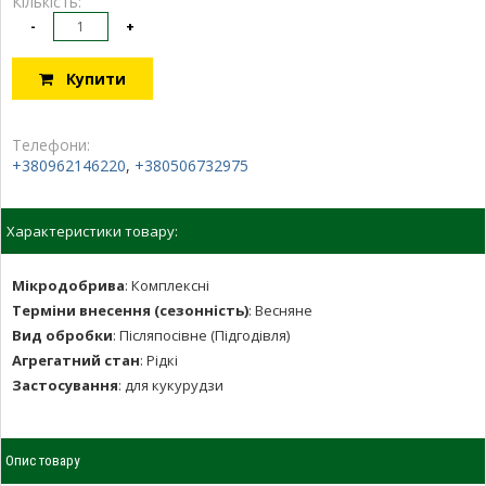
Кількість:
-
+
Купити
Телефони:
+380962146220
,
+380506732975
Характеристики товару:
Мікродобрива
:
Комплексні
Терміни внесення (сезонність)
:
Весняне
Вид обробки
:
Післяпосівне (Підгодівля)
Агрегатний стан
:
Рідкі
Застосування
:
для кукурудзи
Опис товару