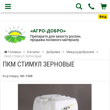
Вхід
«АГРО-ДОБРО»
Препарати для захисту рослин,
продажа посівного матеріалу.
Головна
>
Каталог
>
Добрива
>
Микроудобрения
>
ПКМ СТИМУЛ ЗЕРНОВЫЕ
ПКМ СТИМУЛ ЗЕРНОВЫЕ
Код товару:
AD-1508