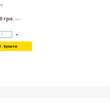
:
ті
0 грн.
/шт
+
Купити