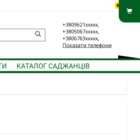
Вхід
+3809621xxxxx,
+3805067xxxxx,
+3806763xxxxx,
Показати телефони
ТИ
КАТАЛОГ САДЖАНЦІВ