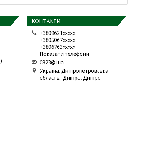
КОНТАКТИ
+3809621xxxxx
+3805067xxxxx
+3806763xxxxx
Показати телефони
)
0
823
@i.
ua
Україна, Дніпропетровська
область., Дніпро, Дніпро