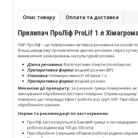
Опис товару
Оплата та доставка
Прилипач
ПроЛіф
ProLif 1
л Х
імагром
ПАР ПроЛіф – це поверхнево-активна речовина на основі пол
більш швидкому проникненню діючих речовин через кутикул
виникнення захворювань на культурній рослині.
Діюча речовина:
багатоатомні спирти (поліспирти)
Препаративна форма:
водний розчин (ВР)
Упаковка:
полімерні ємності об'ємом 1 л
Препаративна форма:
водний розчин.
Механізм дії препарату:
за рахунок суміші поверхнево-ак
змочування обробленої листової поверхні. Сприяє кращому п
поверхні, що покращує ефект роботи усіх груп ЗЗР. При об
обробленого насіння.
Норми та рекомендації по застосуванню:
ПроЛіф застосовується в баковій суміші з пестицидами 
робочої рідини від 100 до 300 л/га;
При обробках з меншим об’ємом робочої рідини слід ви