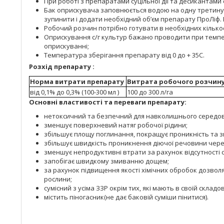
При роботі з препаратами суцільної дії та десикантам
Бак оприскувача заповнюється водою на одну третину 
зупинити і додати необхідний об’єм препарату ПроЛіф.
Робочий розчин потрібно готувати в необхідних кільк
Оприскування с/г культур бажано проводити при темпера
оприскуванні;
Температура зберігання препарату від 0 до + 35С.
Розхід препарату :
Норма витрати препарату
Витрата робочого розчину
від 0,1% до 0,3% (100-300 мл )
100 до 300 л/га
Основні властивості та переваги препарату:
нетоксичний та безпечний для навколишнього середо
зменшує поверхневий натяг робочої рідини;
збільшує площу поглинання, покращує проникність та з
збільшує швидкість проникнення діючої речовини через
зменшує непродуктивні втрати за рахунок відсутності с
запобігає швидкому змиванню дощем;
за рахунок підвищення якості хімічних обробок дозво
рослини;
сумісний з усіма ЗЗР окрім тих, які мають в своїй скла
містить піногасник(не дає баковій суміши пінитися).