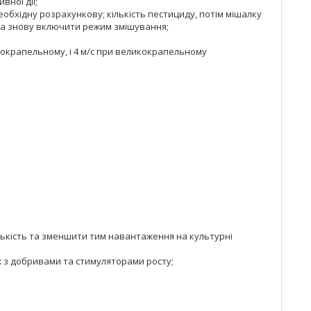
ної дії;
бхідну розрахункову; кількість пестициду, потім мішалку
 та знову включити режим змішування;
нокрапельному, і 4 м/с при великокрапельному
лькість та зменшити тим навантаження на культурні
ож з добривами та стимуляторами росту;