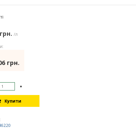
:
ті
 грн.
/л
и:
06 грн.
+
Купити
:
46220