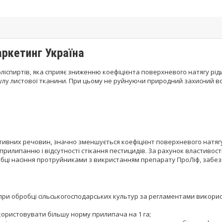
аркетинг Укра
їна
іспиртів, яка сприяє зниженню коефіцієнта поверхневого натягу ріди
у листової тканини. При цьому не руйнуючи природний захисний во
тивних речовин, значно зменшується коефіцієнт поверхневого натягу
рилипанню і відсутності стікання пестицидів. За рахунок властивост
робці насіння протруйниками з викристанням препарату ПроЛіф, забе
при обробці сільськогосподарських культур за регламентами використ
користовувати більшу норму прилипача на 1 га;