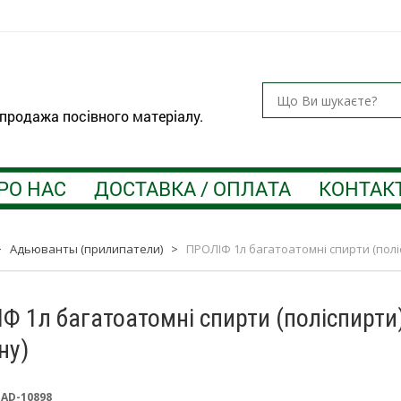
 продажа посівного матеріалу.
РО НАС
ДОСТАВКА / ОПЛАТА
КОНТАК
>
Адьюванты (прилипатели)
>
ПРОЛІФ 1л багатоатомні спирти (поліс
Ф 1л багатоатомні спирти (поліспирти)
ну)
:
AD-10898