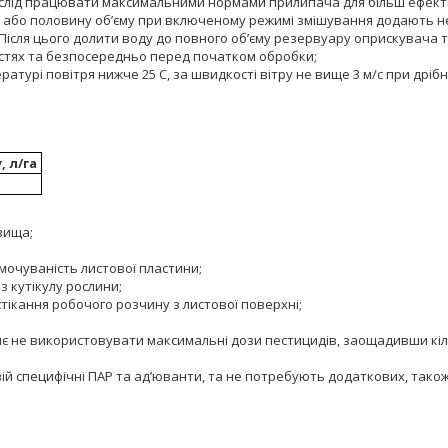
и слід працювати максимальними нормами прилипача для більш ефектив
або половину об’єму при включеному режимі змішування додають нео
 Після цього долити воду до повного об’єму резервуару оприскувача
остях та безпосередньо перед початком обробки;
турі повітря нижче 25 С, за швидкості вітру не вище 3 м/с при дріб
, л/га
вища;
мочуваність листової пластини;
 кутікулу рослини;
тікання робочого розчину з листової поверхні;
ляє не використовувати максимальні дози пестицидів, заощадивши кі
довій специфічні ПАР та ад’юванти, та не потребують додаткових, так