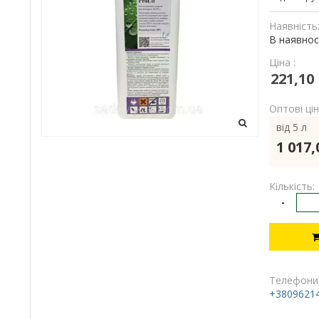
Наявність
В наявнос
Ціна :
221,10
Оптові цін
від 5 л
1 017,
Кількість:
-
Телефони
+3809621