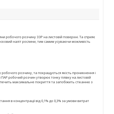
ни робочого розчину ЗЗР на листовій поверхні. Та сприяє
сковий наліт рослини, тим самим усуваючи можливість
 робочого розчину, та покращується якість проникнення і
і ПАР робочий розчин утворює тонку плівку на листовій
зпечить максимальне покриття та запобіжить стіканню з
ання в концентрації від 0,1% до 0,3% за умови витрат