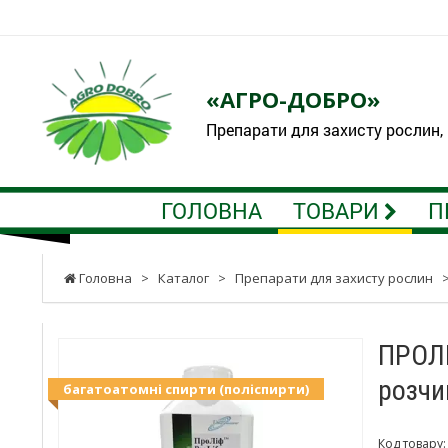
«АГРО-ДОБРО»
Препарати для захисту рослин,
ГОЛОВНА
ТОВАРИ
П
Головна
>
Каталог
>
Препарати для захисту рослин
ПРОЛІ
розчи
багатоатомні спирти (поліспирти)
Код товару