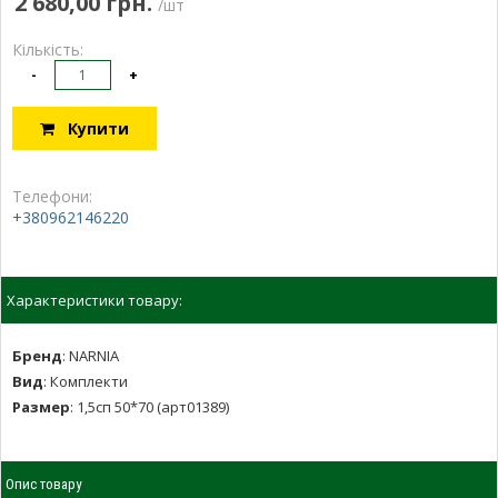
2 680,00 грн.
/шт
Кількість:
-
+
Купити
Телефони:
+380962146220
Характеристики товару:
Бренд
:
NARNIA
Вид
:
Комплекти
Размер
:
1,5сп 50*70 (арт01389)
Опис товару