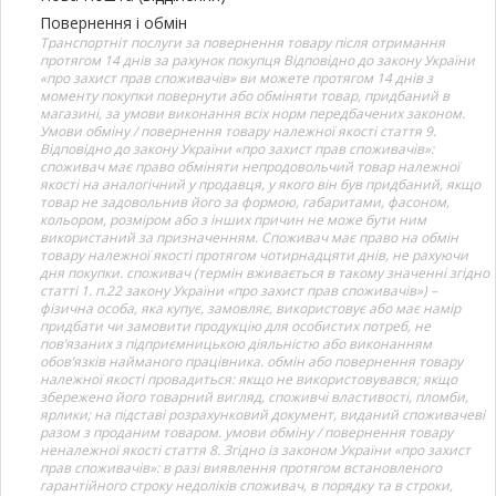
Повернення і обмін
Транспортніт послуги за повернення товару після отримання
протягом 14 днів за рахунок покупця Відповідно до закону України
«про захист прав споживачів» ви можете протягом 14 днів з
моменту покупки повернути або обміняти товар, придбаний в
магазині, за умови виконання всіх норм передбачених законом.
Умови обміну / повернення товару належної якості стаття 9.
Відповідно до закону України «про захист прав споживачів»:
споживач має право обміняти непродовольчий товар належної
якості на аналогічний у продавця, у якого він був придбаний, якщо
товар не задовольнив його за формою, габаритами, фасоном,
кольором, розміром або з інших причин не може бути ним
використаний за призначенням. Споживач має право на обмін
товару належної якості протягом чотирнадцяти днів, не рахуючи
дня покупки. споживач (термін вживається в такому значенні згідно
статті 1. п.22 закону України «про захист прав споживачів») –
фізична особа, яка купує, замовляє, використовує або має намір
придбати чи замовити продукцію для особистих потреб, не
пов’язаних з підприємницькою діяльністю або виконанням
обов’язків найманого працівника. обмін або повернення товару
належної якості провадиться: якщо не використовувався; якщо
збережено його товарний вигляд, споживчі властивості, пломби,
ярлики; на підставі розрахунковий документ, виданий споживачеві
разом з проданим товаром. умови обміну / повернення товару
неналежної якості стаття 8. Згідно із законом України «про захист
прав споживачів»: в разі виявлення протягом встановленого
гарантійного строку недоліків споживач, в порядку та в строки,