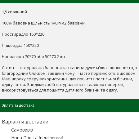
1,5 спальний
100% бавовна щільність 140 г/м2 бавовни
Простирадло 160*220
Підковдра 150*220
Наволочка 70*70 або 50*70 2 шт.
Сатин — натуральна бавовняна тканина дуже м'яка, шовковиста, з
благородним блиском, завдяки чому її часто порівнюють з шовком.
Має широку сферу використання: для пошиття постільної білизни,
одягу, штор. Завдяки своїй натуральності і гладкою поверхні,
використовується для пошиття дитячого білизни та одягу.
Оплата та доставка
Варіанти доставки
Самовивіз
Нова Пошта (відділення)