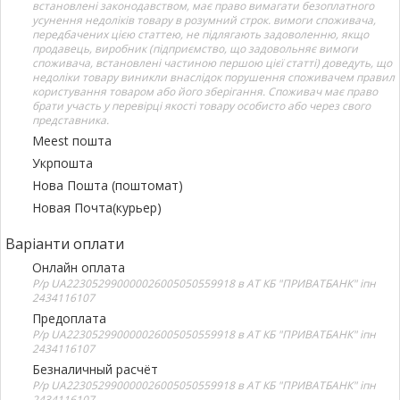
встановлені законодавством, має право вимагати безоплатного
усунення недоліків товару в розумний строк. вимоги споживача,
передбачених цією статтею, не підлягають задоволенню, якщо
продавець, виробник (підприємство, що задовольняє вимоги
споживача, встановлені частиною першою цієї статті) доведуть, що
недоліки товару виникли внаслідок порушення споживачем правил
користування товаром або його зберігання. Споживач має право
брати участь у перевірці якості товару особисто або через свого
представника.
Meest пошта
Укрпошта
Нова Пошта (поштомат)
Новая Почта(курьер)
Варіанти оплати
Онлайн оплата
Р/р UA223052990000026005050559918 в АТ КБ "ПРИВАТБАНК" іпн
2434116107
Предоплата
Р/р UA223052990000026005050559918 в АТ КБ "ПРИВАТБАНК" іпн
2434116107
Безналичный расчёт
Р/р UA223052990000026005050559918 в АТ КБ "ПРИВАТБАНК" іпн
2434116107