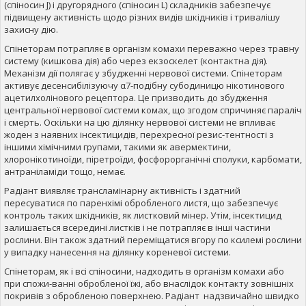
(спіносин J) і другорядного (спіносин L) складників забезпечує
підвищену активність щодо різних видів шкідників і тривалішу
захисну дію.
Спінеторам потрапляє в організм комахи переважно через травну
систему (кишкова дія) або через екзоскелет (контактна дія).
Механізм дії полягає у збудженні нервової системи. Спінеторам
активує десенсибілізуючу α7-подібну субодиницю нікотинового
ацетилхолінового рецептора. Це призводить до збудження
центральної нервової системи комах, що згодом спричиняє параліч
і смерть. Оскільки на цю ділянку нервової системи не впливає
жоден з наявних інсектицидів, перехресної резис-тентності з
іншими хімічними групами, такими як авермектини,
хлоронікотиноїди, піретроїди, фосфорорганічні сполуки, карбомати,
антраніламіди тощо, немає.
Радіант виявляє трансламінарну активність і здатний
пересуватися по паренхімі обробленого листя, що забезпечує
контроль таких шкідників, як листковий мінер. Утім, інсектицид
залишається всередині листків і не потрапляє в інші частини
рослини. Він також здатний переміщатися вгору по ксилемі рослини
у випадку нанесення на ділянку кореневої системи.
Спінеторам, як і всі спіносини, надходить в організм комахи або
при спожи-ванні обробленої їжі, або внаслідок контакту зовнішніх
покривів з обробленою поверхнею. Радіант надзвичайно швидко