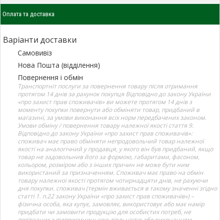
Оплата та доставка
Варіанти доставки
Самовивіз
Нова Пошта (відділення)
Повернення і обмін
Транспортніт послуги за повернення товару після отримання
протягом 14 днів за рахунок покупця Відповідно до закону України
«про захист прав споживачів» ви можете протягом 14 днів з
моменту покупки повернути або обміняти товар, придбаний в
магазині, за умови виконання всіх норм передбачених законом.
Умови обміну / повернення товару належної якості стаття 9.
Відповідно до закону України «про захист прав споживачів»:
споживач має право обміняти непродовольчий товар належної
якості на аналогічний у продавця, у якого він був придбаний, якщо
товар не задовольнив його за формою, габаритами, фасоном,
кольором, розміром або з інших причин не може бути ним
використаний за призначенням. Споживач має право на обмін
товару належної якості протягом чотирнадцяти днів, не рахуючи
дня покупки. споживач (термін вживається в такому значенні згідно
статті 1. п.22 закону України «про захист прав споживачів») –
фізична особа, яка купує, замовляє, використовує або має намір
придбати чи замовити продукцію для особистих потреб, не
пов’язаних з підприємницькою діяльністю або виконанням