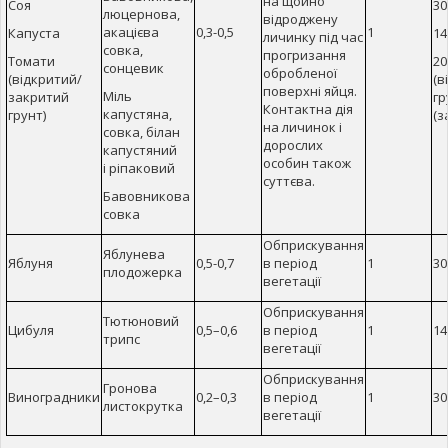
на щойно
Соя
30
люцернова,
відроджену
акацієва
0,3-0,5
1
Капуста
14
личинку під час
совка,
прогризання
Томати
20
сонцевик
обробленої
(відкритий/
(в
поверхні яйця.
Міль
закритий
гр
Контактна дія
капустяна,
грунт)
(з
на личинок і
совка, білан
дорослих
капустяний
особин також
і ріпаковий
суттєва.
Бавовникова
совка
Обприскування
Яблунева
Яблуня
0,5-0,7
в період
1
30
плодожерка
вегетації
Обприскування
Тютюновий
Цибуля
0,5–0,6
в період
1
14
трипс
вегетації
Обприскування
Гронова
Виноградники
0,2–0,3
в період
1
30
листокрутка
вегетації