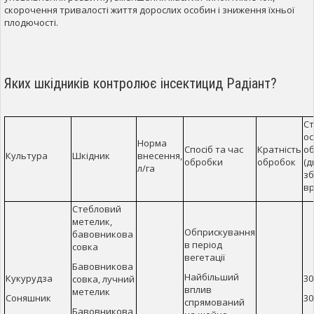
скорочення тривалості життя дорослих особин і зниження їхньої
плодючості.
Яких шкідників контролює інсектицид Радіант?
С
ос
Норма
Спосіб та час
Кратність
о
Культура
Шкідник
внесення,
обробки
обробок
(д
л/га
з
в
Стебловий
метелик,
Обприскування
бавовникова
в період
совка
вегетації
Бавовникова
Найбільший
Кукурудза
30
совка, лучний
вплив
метелик
Соняшник
30
спрямований
Бавовникова,