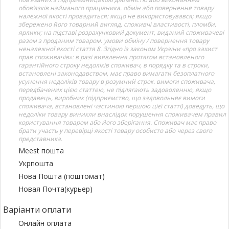
обов’язків найманого працівника. обмін або повернення товару
належної якості провадиться: якщо не використовувався; якщо
збережено його товарний вигляд, споживчі властивості, пломби,
ярлики; на підставі розрахунковий документ, виданий споживачеві
разом з проданим товаром. умови обміну / повернення товару
неналежної якості стаття 8. Згідно із законом України «про захист
прав споживачів»: в разі виявлення протягом встановленого
гарантійного строку недоліків споживач, в порядку та в строки,
встановлені законодавством, має право вимагати безоплатного
усунення недоліків товару в розумний строк. вимоги споживача,
передбачених цією статтею, не підлягають задоволенню, якщо
продавець, виробник (підприємство, що задовольняє вимоги
споживача, встановлені частиною першою цієї статті) доведуть, що
недоліки товару виникли внаслідок порушення споживачем правил
користування товаром або його зберігання. Споживач має право
брати участь у перевірці якості товару особисто або через свого
представника.
Meest пошта
Укрпошта
Нова Пошта (поштомат)
Новая Почта(курьер)
Варіанти оплати
Онлайн оплата