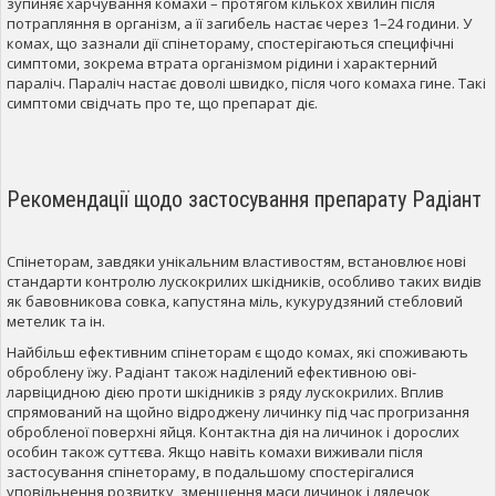
зупиняє харчування комахи – протягом кількох хвилин після
потрапляння в організм, а її загибель настає через 1–24 години. У
комах, що зазнали дії спінетораму, спостерігаються специфічні
симптоми, зокрема втрата організмом рідини і характерний
параліч. Параліч настає доволі швидко, після чого комаха гине. Такі
симптоми свідчать про те, що препарат діє.
Рекомендації щодо застосування препарату Радіант
Спінеторам, завдяки унікальним властивостям, встановлює нові
стандарти контролю лускокрилих шкідників, особливо таких видів
як бавовникова совка, капустяна міль, кукурудзяний стебловий
метелик та ін.
Найбільш ефективним спінеторам є щодо комах, які споживають
оброблену їжу. Радіант також наділений ефективною ові-
ларвіцидною дією проти шкідників з ряду лускокрилих. Вплив
спрямований на щойно відроджену личинку під час прогризання
обробленої поверхні яйця. Контактна дія на личинок і дорослих
особин також суттєва. Якщо навіть комахи виживали після
застосування спінетораму, в подальшому спостерігалися
уповільнення розвитку, зменшення маси личинок і лялечок,