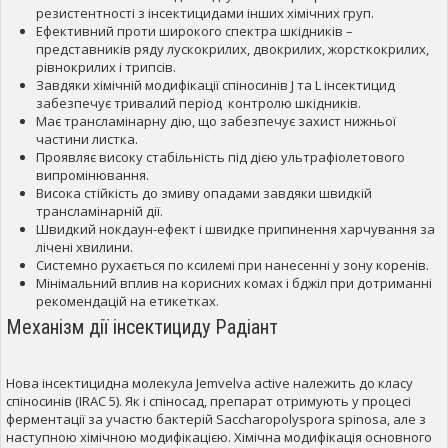
резистентності з інсектицидами інших хімічних груп.
Ефективний проти широкого спектра шкідників –
представників ряду лускокрилих, двокрилих, жорсткокрилих,
рівнокрилих і трипсів.
Завдяки хімічній модифікації спіносинів J та L інсектицид
забезпечує тривалий період контролю шкідників.
Має трансламінарну дію, що забезпечує захист нижньої
частини листка.
Проявляє високу стабільність під дією ультрафіолетового
випромінювання.
Висока стійкість до змиву опадами завдяки швидкій
трансламінарній дії.
Швидкий нокдаун-ефект і швидке припинення харчування за
лічені хвилини.
Системно рухається по ксилемі при нанесенні у зону коренів.
Мінімальний вплив на корисних комах і бджіл при дотриманні
рекомендацій на етикетках.
Механізм дії інсектициду Радіант
Нова інсектицидна молекула Jemvelva active належить до класу
спіносинів (IRAC 5). Як і спіносад, препарат отримують у процесі
ферментації за участю бактерій Saccharopolyspora spinosa, але з
наступною хімічною модифікацією. Хімічна модифікація основного