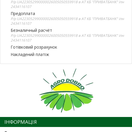
Р/р UA223052990000026005050559918 в АТ КБ "ПРИВАТБАНК" іпн
2434116107
Предоплата
Р/р UA223052990000026005050559918 в АТ КБ "ПРИВАТБАНК" іпн
2434116107
Безналичный расчёт
Р/р UA223052990000026005050559918 в АТ КБ "ПРИВАТБАНК" іпн
2434116107
Готівковий розрахунок
Накладений платіж
ІНФОРМАЦІЯ