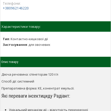
Телефони:
+380962146220
Характеристики товару:
Тип
:
Контактно-кишкової дії
Застосування
:
для овочевих
Опис товару
Діюча речовина: спінеторам 120 г/л
Спосіб дії: системний
Препаративна форма: КЕ, конентрат емульсії.
Які переваги інсектициду Радіант:
Унікальний механізм дії – відсутність перехресної